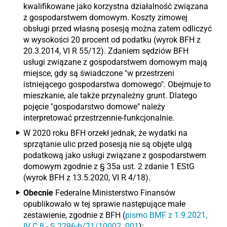
kwalifikowane jako korzystna działalność związana
z gospodarstwem domowym. Koszty zimowej
obsługi przed własną posesją można zatem odliczyć
w wysokości 20 procent od podatku (wyrok BFH z
20.3.2014, VI R 55/12). Zdaniem sędziów BFH
usługi związane z gospodarstwem domowym mają
miejsce, gdy są świadczone "w przestrzeni
istniejącego gospodarstwa domowego". Obejmuje to
mieszkanie, ale także przynależny grunt. Dlatego
pojęcie "gospodarstwo domowe" należy
interpretować przestrzennie-funkcjonalnie.
W 2020 roku BFH orzekł jednak, że wydatki na
sprzątanie ulic przed posesją nie są objęte ulgą
podatkową jako usługi związane z gospodarstwem
domowym zgodnie z § 35a ust. 2 zdanie 1 EStG
(wyrok BFH z 13.5.2020, VI R 4/18).
Obecnie
Federalne Ministerstwo Finansów
opublikowało w tej sprawie następujące małe
zestawienie, zgodnie z BFH (
pismo BMF z 1.9.2021,
IV C 8 - S 2296-b/21/10002 :001
):