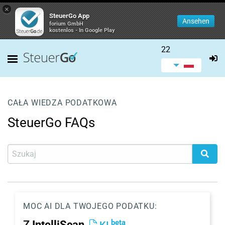
×
SteuerGo App
Ansehen
forium GmbH
kostenlos - In Google Play
22
CAŁA WIEDZA PODATKOWA
SteuerGo FAQs
MOC AI DLA TWOJEGO PODATKU:
beta
Z
IntelliScan