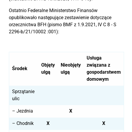
Ostatnio Federalne Ministerstwo Finansów
opublikowało następujące zestawienie dotyczące
orzecznictwa BFH (pismo BMF z 1.9.2021, IV C 8 - S
2296-b/21/10002 :001):
Usługa
Objęty
Nieobjęty
związana z
Środek
ulgą
ulgą
gospodarstwem
domowym
Sprzątanie
ulic
– Jezdnia
X
– Chodnik
X
X