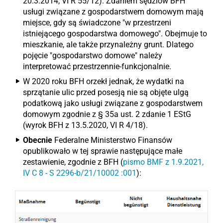
20.3.2014, VI R 55/12). Zdaniem sędziów BFH
usługi związane z gospodarstwem domowym mają
miejsce, gdy są świadczone "w przestrzeni
istniejącego gospodarstwa domowego". Obejmuje to
mieszkanie, ale także przynależny grunt. Dlatego
pojęcie "gospodarstwo domowe" należy
interpretować przestrzennie-funkcjonalnie.
W 2020 roku BFH orzekł jednak, że wydatki na
sprzątanie ulic przed posesją nie są objęte ulgą
podatkową jako usługi związane z gospodarstwem
domowym zgodnie z § 35a ust. 2 zdanie 1 EStG
(wyrok BFH z 13.5.2020, VI R 4/18).
Obecnie
Federalne Ministerstwo Finansów
opublikowało w tej sprawie następujące małe
zestawienie, zgodnie z BFH (
pismo BMF z 1.9.2021,
IV C 8 - S 2296-b/21/10002 :001
):