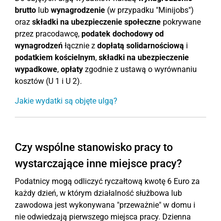
brutto
lub
wynagrodzenie
(w przypadku "Minijobs")
oraz
składki na ubezpieczenie społeczne
pokrywane
przez pracodawcę,
podatek dochodowy od
wynagrodzeń
łącznie z
dopłatą solidarnościową
i
podatkiem kościelnym
,
składki na ubezpieczenie
wypadkowe
,
opłaty
zgodnie z ustawą o wyrównaniu
kosztów (U 1 i U 2).
Jakie wydatki są objęte ulgą?
Czy wspólne stanowisko pracy to
wystarczające inne miejsce pracy?
Podatnicy mogą odliczyć ryczałtową kwotę 6 Euro za
każdy dzień, w którym działalność służbowa lub
zawodowa jest wykonywana "przeważnie" w domu i
nie odwiedzają pierwszego miejsca pracy. Dzienna