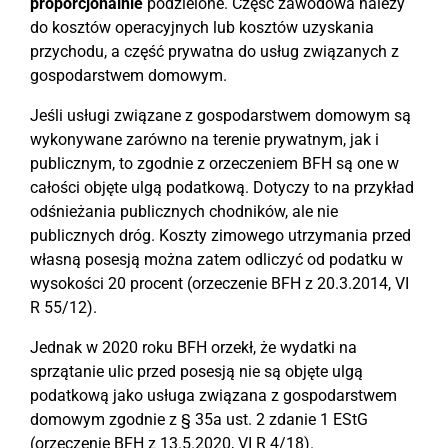
proporcjonalnie
podzielone. Część zawodowa należy
do kosztów operacyjnych lub kosztów uzyskania
przychodu, a część prywatna do usług związanych z
gospodarstwem domowym.
Jeśli usługi związane z gospodarstwem domowym są
wykonywane zarówno na terenie prywatnym, jak i
publicznym, to zgodnie z orzeczeniem BFH są one w
całości objęte ulgą podatkową. Dotyczy to na przykład
odśnieżania publicznych chodników, ale nie
publicznych dróg. Koszty zimowego utrzymania przed
własną posesją można zatem odliczyć od podatku w
wysokości 20 procent (orzeczenie BFH z 20.3.2014, VI
R 55/12).
Jednak w 2020 roku BFH orzekł, że wydatki na
sprzątanie ulic przed posesją nie są objęte ulgą
podatkową jako usługa związana z gospodarstwem
domowym zgodnie z § 35a ust. 2 zdanie 1 EStG
(orzeczenie BFH z 13.5.2020, VI R 4/18).