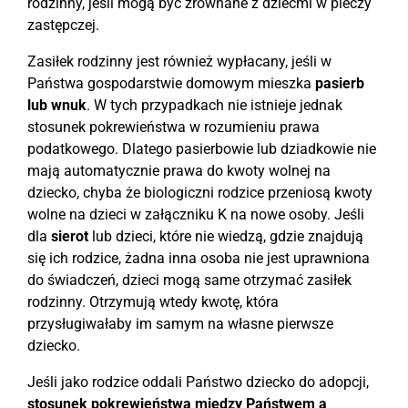
rodzinny, jeśli mogą być zrównane z dziećmi w pieczy
zastępczej.
Zasiłek rodzinny jest również wypłacany, jeśli w
Państwa gospodarstwie domowym mieszka
pasierb
lub wnuk
. W tych przypadkach nie istnieje jednak
stosunek pokrewieństwa w rozumieniu prawa
podatkowego. Dlatego pasierbowie lub dziadkowie nie
mają automatycznie prawa do kwoty wolnej na
dziecko, chyba że biologiczni rodzice przeniosą kwoty
wolne na dzieci w załączniku K na nowe osoby. Jeśli
dla
sierot
lub dzieci, które nie wiedzą, gdzie znajdują
się ich rodzice, żadna inna osoba nie jest uprawniona
do świadczeń, dzieci mogą same otrzymać zasiłek
rodzinny. Otrzymują wtedy kwotę, która
przysługiwałaby im samym na własne pierwsze
dziecko.
Jeśli jako rodzice oddali Państwo dziecko do adopcji,
stosunek pokrewieństwa między Państwem a