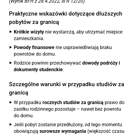
(Wyrok BFH z 28.4.2022, III R 12/20)
Praktyczne wskazówki dotyczące dłuższych
pobytów za granicą
Krótkie wizyty
nie wystarczą, aby utrzymać miejsce
zamieszkania.
Powody finansowe
nie usprawiedliwiają braku
powrotów do domu.
Rodzice powinni przechowywać
dowody podróży i
dokumenty studenckie
.
Szczególne warunki w przypadku studiów za
granicą
W przypadku
rocznych studiów za granicą
prawo do
zasiłku rodzinnego pozostaje – nawet bez powrotu
do domu.
Jeśli pobyt zostanie przedłużony, od tego momentu
obowiązują
surowsze wymagania
(większość czasu