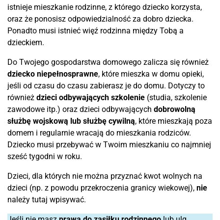
istnieje mieszkanie rodzinne, z którego dziecko korzysta,
oraz że ponosisz odpowiedzialność za dobro dziecka.
Ponadto musi istnieć więź rodzinna między Tobą a
dzieckiem.
Do Twojego gospodarstwa domowego zalicza się również
dziecko niepełnosprawne
, które mieszka w domu opieki,
jeśli od czasu do czasu zabierasz je do domu. Dotyczy to
również
dzieci odbywających szkolenie
(studia, szkolenie
zawodowe itp.) oraz dzieci odbywających
dobrowolną
służbę wojskową lub służbę cywilną
, które mieszkają poza
domem i regularnie wracają do mieszkania rodziców.
Dziecko musi przebywać w Twoim mieszkaniu co najmniej
sześć tygodni w roku.
Dzieci, dla których nie można przyznać kwot wolnych na
dzieci (np. z powodu przekroczenia granicy wiekowej),
nie
należy tutaj wpisywać.
Jeśli nie masz
prawa do zasiłku rodzinnego
lub ulg