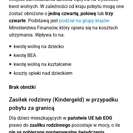
kwot wolnych. W zależności od kraju pobytu mogą one
zostać obniżone o
jedną czwartą
,
połowę
lub
trzy
czwarte
. Podstawą jest
podział na grupy krajów
Ministerstwa Finansów, który opiera się na kosztach
utrzymania. Wpływa to na:
kwotę wolną na dziecko
kwotę BEA
kwotę wolną na kształcenie
koszty opieki nad dzieckiem
Brak obniżki
Zasiłek rodzinny (Kindergeld) w przypadku
pobytu za granicą
Dla dzieci mieszkających w
państwie UE lub EOG
prawo do
zasiłku rodzinnego
pozostaje w mocy, o ile
nie są pobierane porównywalne świadczenia