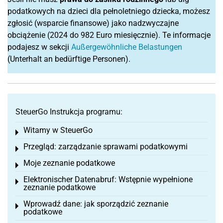
podatkowych na dzieci dla pełnoletniego dziecka, możesz
zgłosić (wsparcie finansowe) jako nadzwyczajne
obciążenie (2024 do 982 Euro miesięcznie). Te informacje
podajesz w sekcji
Außergewöhnliche Belastungen
(Unterhalt an bedürftige Personen).
SteuerGo Instrukcja programu:
Witamy w SteuerGo
Toggle menu
Przegląd: zarządzanie sprawami podatkowymi
Toggle menu
Moje zeznanie podatkowe
Toggle menu
Elektronischer Datenabruf: Wstępnie wypełnione
Toggle menu
zeznanie podatkowe
Wprowadź dane: jak sporządzić zeznanie
Toggle menu
podatkowe