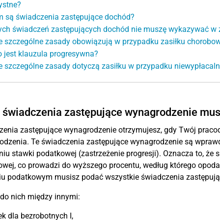
ystne?
 są świadczenia zastępujące dochód?
ych świadczeń zastępujących dochód nie muszę wykazywać w
e szczególne zasady obowiązują w przypadku zasiłku chorobo
o jest klauzula progresywna?
e szczególne zasady dotyczą zasiłku w przypadku niewypłacal
e świadczenia zastępujące wynagrodzenie mu
zenia zastępujące wynagrodzenie otrzymujesz, gdy Twój praco
dzenia. Te świadczenia zastępujące wynagrodzenie są wprawdz
niu stawki podatkowej (zastrzeżenie progresji). Oznacza to, że
wej, co prowadzi do wyższego procentu, według którego opod
iu podatkowym musisz podać wszystkie świadczenia zastępują
do nich między innymi:
ek dla bezrobotnych I,