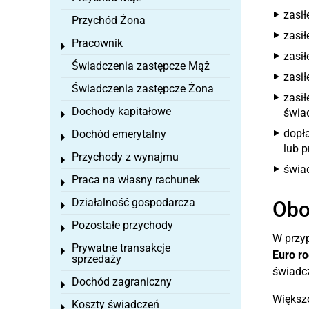
zasił
Przychód Żona
zasi
Pracownik
Toggle menu
zasił
Świadczenia zastępcze Mąż
zasił
Świadczenia zastępcze Żona
zasił
Dochody kapitałowe
świa
Toggle menu
dopł
Dochód emerytalny
Toggle menu
lub 
Przychody z wynajmu
Toggle menu
świa
Praca na własny rachunek
Toggle menu
Działalność gospodarcza
Obo
Toggle menu
Pozostałe przychody
Toggle menu
W przy
Prywatne transakcje
Toggle menu
Euro ro
sprzedaży
świadc
Dochód zagraniczny
Toggle menu
Większo
Koszty świadczeń
Toggle menu