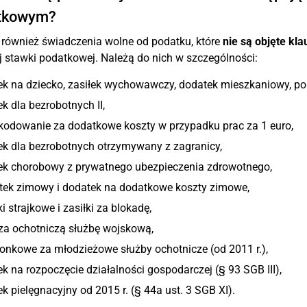
tkowym?
ą również świadczenia wolne od podatku, które
nie są objęte kl
 stawki podatkowej. Należą do nich w szczególności:
łek na dziecko, zasiłek wychowawczy, dodatek mieszkaniowy, p
ek dla bezrobotnych II,
kodowanie za dodatkowe koszty w przypadku prac za 1 euro,
ek dla bezrobotnych otrzymywany z zagranicy,
łek chorobowy z prywatnego ubezpieczenia zdrowotnego,
tek zimowy i dodatek na dodatkowe koszty zimowe,
ki strajkowe i zasiłki za blokadę,
za ochotniczą służbę wojskową,
onkowe za młodzieżowe służby ochotnicze (od 2011 r.),
ek na rozpoczęcie działalności gospodarczej (§ 93 SGB III),
ek pielęgnacyjny od 2015 r. (§ 44a ust. 3 SGB XI).