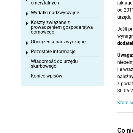
emerytalnych
jak age
od 2011
Wydatki nadzwyczajne
Toggle menu
urzędu 
Koszty związane z
Toggle menu
prowadzeniem gospodarstwa
Jeśli p
domowego
wynagro
Obciążenia nadzwyczajne
dodate
Toggle menu
Pozostałe informacje
Toggle menu
Uwaga
Wiadomość do urzędu
niepełn
skarbowego
ile wra
Koniec wpisów
należn
z podat
30.06.
Które 
Co ni