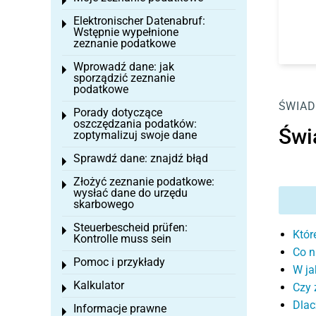
Toggle menu
Elektronischer Datenabruf:
Toggle menu
Wstępnie wypełnione
zeznanie podatkowe
Wprowadź dane: jak
Toggle menu
sporządzić zeznanie
podatkowe
ŚWIAD
Porady dotyczące
Toggle menu
oszczędzania podatków:
Świ
zoptymalizuj swoje dane
Sprawdź dane: znajdź błąd
Toggle menu
Złożyć zeznanie podatkowe:
Toggle menu
wysłać dane do urzędu
skarbowego
Steuerbescheid prüfen:
Toggle menu
Któr
Kontrolle muss sein
Co n
Pomoc i przykłady
Toggle menu
W ja
Kalkulator
Czy 
Toggle menu
Dlac
Informacje prawne
Toggle menu