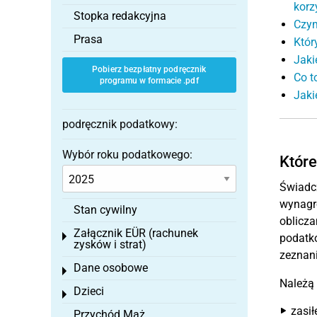
korz
Stopka redakcyjna
Czym
Prasa
Któr
Jaki
Pobierz bezpłatny podręcznik
Co t
programu w formacie .pdf
Jaki
podręcznik podatkowy:
Wybór roku podatkowego:
Któr
Świadc
wynagro
Stan cywilny
oblicza
Załącznik EÜR (rachunek
Toggle menu
podatko
zysków i strat)
zeznan
Dane osobowe
Toggle menu
Należą 
Dzieci
Toggle menu
zasił
Przychód Mąż