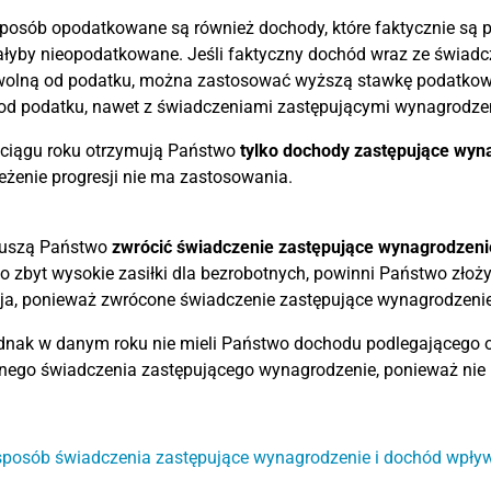
posób opodatkowane są również dochody, które faktycznie są po
ałyby nieopodatkowane. Jeśli faktyczny dochód wraz ze świad
wolną od podatku, można zastosować wyższą stawkę podatkową.
od podatku, nawet z świadczeniami zastępującymi wynagrodzen
 ciągu roku otrzymują Państwo
tylko dochody zastępujące wyn
zeżenie progresji nie ma zastosowania.
muszą Państwo
zwrócić świadczenie zastępujące wynagrodzeni
 zbyt wysokie zasiłki dla bezrobotnych, powinni Państwo zło
sja, ponieważ zwrócone świadczenie zastępujące wynagrodzen
ednak w danym roku nie mieli Państwo dochodu podlegającego o
nego świadczenia zastępującego wynagrodzenie, ponieważ nie
sposób świadczenia zastępujące wynagrodzenie i dochód wpły