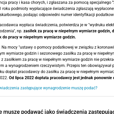
ncja pracy i kasa chorych, i zgłaszana za pomocą specjalnego
 roku podmioty wypłacające świadczenia zgłaszają wypłacone 
skarbowego, podając odpowiedni numer identyfikacji podatkowe
racodawca wypłaca świadczenia, potwierdza je w "wydruku ele
dzenia", np.
zasiłek za pracę w niepełnym wymiarze godzin, d
k do pracy w niepełnym wymiarze godzin.
:
Na mocy "ustawy o pomocy podatkowej w związku z koronawir
ym wymiarze godzin i sezonowego zasiłku za pracę w niepełny
z z zasiłkiem za pracę w niepełnym wymiarze godzin nie przek
ym a wynagrodzeniem rzeczywistym. Przepis ten obowiązywał p
ku dopłat pracodawcy do zasiłku za pracę w niepełnym wymiarz
2022.
Od lipca 2022 dopłata pracodawcy jest jednak ponownie
świadczenia zastępujące wynagrodzenie muszę podać?
e muszę podawać jako świadczenia zastępują