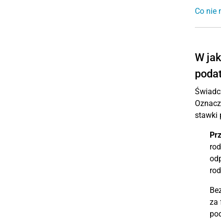
Co nie
W jak
poda
Świadc
Oznacza
stawki 
Prz
rod
odp
rod
Bez
za 
pod