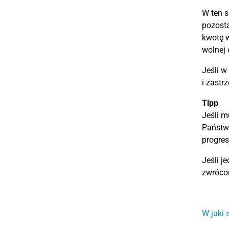
W ten s
pozost
kwotę 
wolnej 
Jeśli w
i zastr
Tipp
Jeśli 
Państwo
progre
Jeśli j
zwróco
W jaki 