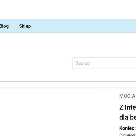
Blog
Sklep
MOC A
Z
Int
dla b
Koniec
Dowiedz