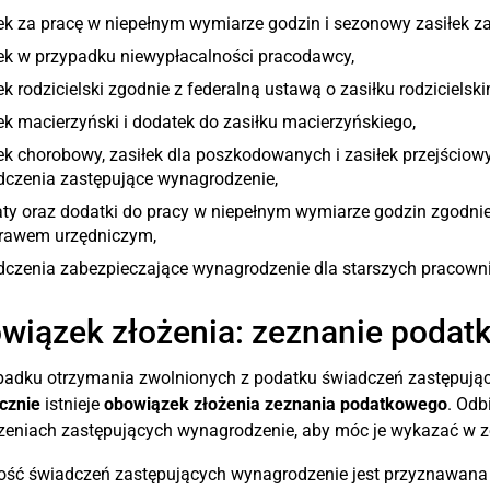
ek za pracę w niepełnym wymiarze godzin i sezonowy zasiłek z
łek w przypadku niewypłacalności pracodawcy,
ek rodzicielski zgodnie z federalną ustawą o zasiłku rodzicielskim
ek macierzyński i dodatek do zasiłku macierzyńskiego,
ek chorobowy, zasiłek dla poszkodowanych i zasiłek przejścio
dczenia zastępujące wynagrodzenie,
aty oraz dodatki do pracy w niepełnym wymiarze godzin zgodni
prawem urzędniczym,
dczenia zabezpieczające wynagrodzenie dla starszych pracowni
wiązek złożenia: zeznanie podat
padku otrzymania zwolnionych z podatku świadczeń zastępuj
cznie
istnieje
obowiązek złożenia zeznania podatkowego
. Odb
zeniach zastępujących wynagrodzenie, aby móc je wykazać w 
ść świadczeń zastępujących wynagrodzenie jest przyznawana pr