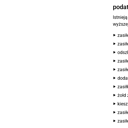
poda
Istniej
wyższej
zasi
zasił
odsz
zasił
zasi
doda
zasił
żołd 
kiesz
zasił
zasił