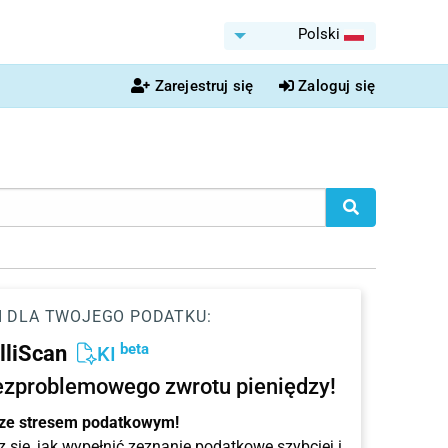
Polski
Zarejestruj się
Zaloguj się
I DLA TWOJEGO PODATKU:
beta
elliScan
KI
ezproblemowego zwrotu pieniędzy!
 ze stresem podatkowym!
 się, jak wypełnić zeznanie podatkowe szybciej i