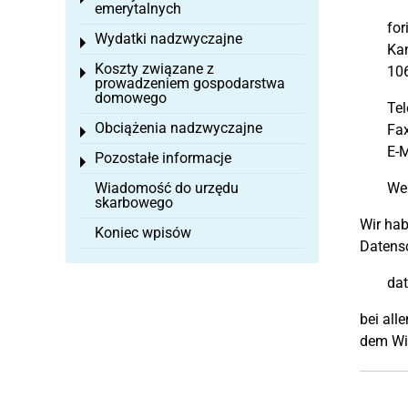
emerytalnych
fo
Wydatki nadzwyczajne
Toggle menu
Kan
Koszty związane z
106
Toggle menu
prowadzeniem gospodarstwa
domowego
Tel
Obciążenia nadzwyczajne
Fa
Toggle menu
E-M
Pozostałe informacje
Toggle menu
Wiadomość do urzędu
Web
skarbowego
Wir hab
Koniec wpisów
Datensc
da
bei all
dem Wid