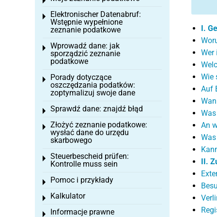
Toggle menu
Elektronischer Datenabruf:
Toggle menu
Wstępnie wypełnione
I. G
zeznanie podatkowe
Woru
Wprowadź dane: jak
Toggle menu
Wer 
sporządzić zeznanie
podatkowe
Welc
Wie 
Porady dotyczące
Toggle menu
oszczędzania podatków:
Auf 
zoptymalizuj swoje dane
Wann
Sprawdź dane: znajdź błąd
Toggle menu
Was 
Złożyć zeznanie podatkowe:
An w
Toggle menu
wysłać dane do urzędu
Was 
skarbowego
Kann
Steuerbescheid prüfen:
Toggle menu
II. 
Kontrolle muss sein
Exte
Pomoc i przykłady
Toggle menu
Besu
Kalkulator
Verl
Toggle menu
Regi
Informacje prawne
Toggle menu