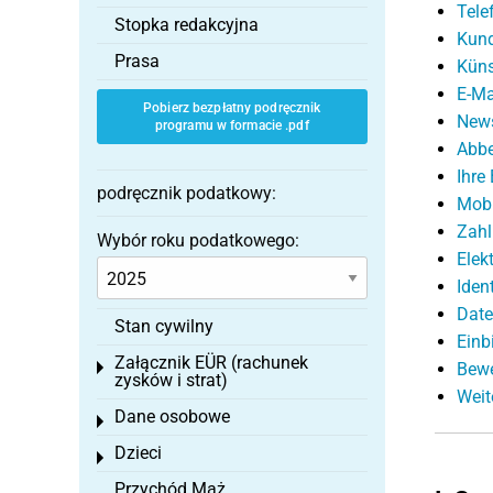
Tele
Stopka redakcyjna
Kund
Prasa
Küns
E-Ma
Pobierz bezpłatny podręcznik
News
programu w formacie .pdf
Abbe
Ihre
podręcznik podatkowy:
Mobi
Zahl
Wybór roku podatkowego:
Elek
Iden
Date
Stan cywilny
Einb
Załącznik EÜR (rachunek
Toggle menu
Bew
zysków i strat)
Weit
Dane osobowe
Toggle menu
Dzieci
Toggle menu
Przychód Mąż