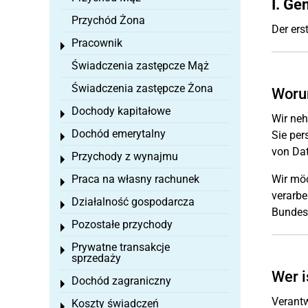
I. Ge
Przychód Żona
Der ers
Pracownik
Toggle menu
Świadczenia zastępcze Mąż
Świadczenia zastępcze Żona
Woru
Dochody kapitałowe
Toggle menu
Wir neh
Dochód emerytalny
Sie per
Toggle menu
von Dat
Przychody z wynajmu
Toggle menu
Praca na własny rachunek
Wir möc
Toggle menu
verarbe
Działalność gospodarcza
Toggle menu
Bundesd
Pozostałe przychody
Toggle menu
Prywatne transakcje
Toggle menu
sprzedaży
Wer i
Dochód zagraniczny
Toggle menu
Verantw
Koszty świadczeń
Toggle menu