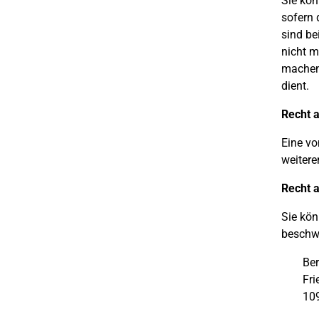
Sie kön
sofern 
sind be
nicht m
machen 
dient.
Recht a
Eine vo
weitere
Recht 
Sie kön
beschwe
Ber
Fri
109