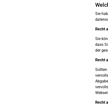
Welc
Sie hab
datens
Recht a
Sie kön
dass Si
der ges
Recht a
Sollten
vervoll
Abgabe 
vervoll
Webseit
Recht 