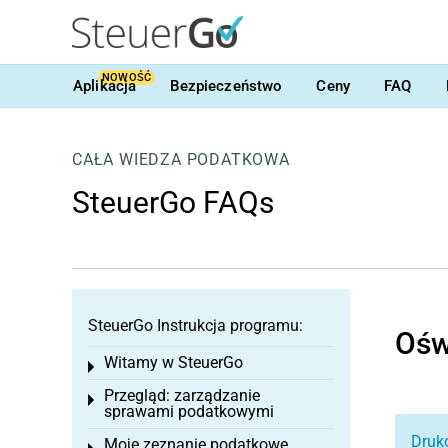
NOWOŚĆ
Aplikacja
Bezpieczeństwo
Ceny
FAQ
CAŁA WIEDZA PODATKOWA
SteuerGo FAQs
SteuerGo Instrukcja programu:
Ośw
Witamy w SteuerGo
Toggle menu
Przegląd: zarządzanie
Toggle menu
sprawami podatkowymi
Druk
Moje zeznanie podatkowe