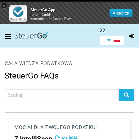
×
SteuerGo App
Ansehen
forium GmbH
kostenlos - In Google Play
22
CAŁA WIEDZA PODATKOWA
SteuerGo FAQs
MOC AI DLA TWOJEGO PODATKU:
beta
Z
IntelliScan