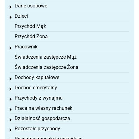
Dane osobowe
Toggle menu
Dzieci
Toggle menu
Przychód Mąż
Przychód Żona
Pracownik
Toggle menu
Świadczenia zastępcze Mąż
Świadczenia zastępcze Żona
Dochody kapitałowe
Toggle menu
Dochód emerytalny
Toggle menu
Przychody z wynajmu
Toggle menu
Praca na własny rachunek
Toggle menu
Działalność gospodarcza
Toggle menu
Pozostałe przychody
Toggle menu
Prywatne transakcje sprzedaży