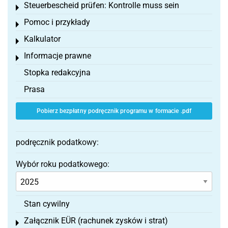
Steuerbescheid prüfen: Kontrolle muss sein
Toggle menu
Pomoc i przykłady
Toggle menu
Kalkulator
Toggle menu
Informacje prawne
Toggle menu
Stopka redakcyjna
Prasa
Pobierz bezpłatny podręcznik programu w formacie .pdf
podręcznik podatkowy:
Wybór roku podatkowego:
Stan cywilny
Załącznik EÜR (rachunek zysków i strat)
Toggle menu