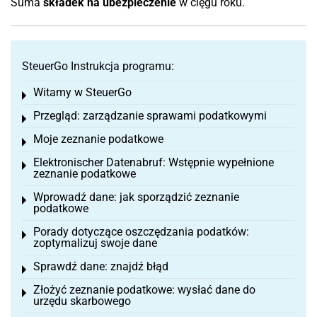
Suma
składek
na ubezpieczenie
w cięgu roku.
SteuerGo Instrukcja programu:
Witamy w SteuerGo
Toggle menu
Przegląd: zarządzanie sprawami podatkowymi
Toggle menu
Moje zeznanie podatkowe
Toggle menu
Elektronischer Datenabruf: Wstępnie wypełnione
Toggle menu
zeznanie podatkowe
Wprowadź dane: jak sporządzić zeznanie
Toggle menu
podatkowe
Porady dotyczące oszczędzania podatków:
Toggle menu
zoptymalizuj swoje dane
Sprawdź dane: znajdź błąd
Toggle menu
Złożyć zeznanie podatkowe: wysłać dane do
Toggle menu
urzędu skarbowego