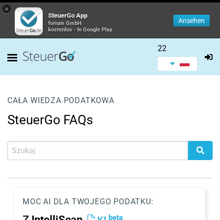
×
SteuerGo App
Ansehen
forium GmbH
kostenlos - In Google Play
22
CAŁA WIEDZA PODATKOWA
SteuerGo FAQs
MOC AI DLA TWOJEGO PODATKU:
beta
Z
IntelliScan