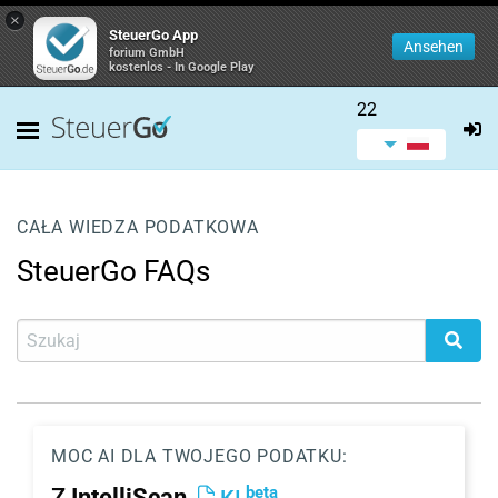
×
SteuerGo App
Ansehen
forium GmbH
kostenlos - In Google Play
22
CAŁA WIEDZA PODATKOWA
SteuerGo FAQs
MOC AI DLA TWOJEGO PODATKU:
beta
Z
IntelliScan