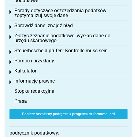
podatkowe
Porady dotyczące oszczędzania podatków:
Toggle menu
zoptymalizuj swoje dane
Sprawdź dane: znajdź błąd
Toggle menu
Złożyć zeznanie podatkowe: wysłać dane do
Toggle menu
urzędu skarbowego
Steuerbescheid prüfen: Kontrolle muss sein
Toggle menu
Pomoc i przykłady
Toggle menu
Kalkulator
Toggle menu
Informacje prawne
Toggle menu
Stopka redakcyjna
Prasa
Pobierz bezpłatny podręcznik programu w formacie .pdf
podręcznik podatkowy: