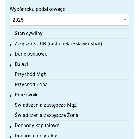
Wybór roku podatkowego:
Stan cywilny
Załącznik EÜR (rachunek zysków i strat)
Toggle menu
Dane osobowe
Toggle menu
Dzieci
Toggle menu
Przychód Mąż
Przychód Żona
Pracownik
Toggle menu
Świadczenia zastępcze Mąż
Świadczenia zastępcze Żona
Dochody kapitałowe
Toggle menu
Dochód emerytalny
Toggle menu