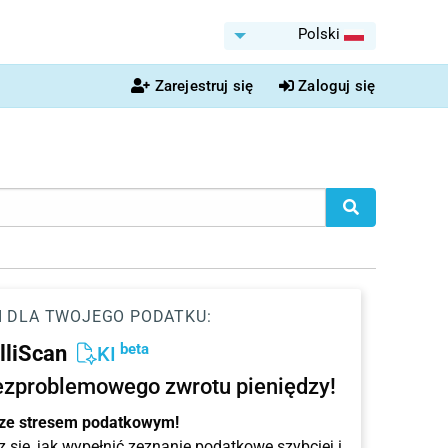
Polski
Zarejestruj się
Zaloguj się
I DLA TWOJEGO PODATKU:
beta
elliScan
KI
ezproblemowego zwrotu pieniędzy!
 ze stresem podatkowym!
 się, jak wypełnić zeznanie podatkowe szybciej i