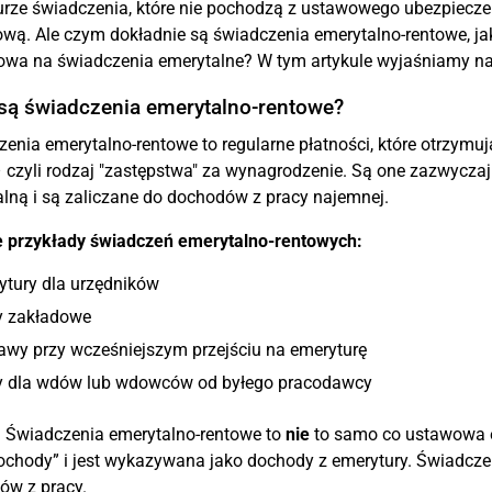
rze świadczenia, które nie pochodzą z ustawowego ubezpieczen
wą. Ale czym dokładnie są świadczenia emerytalno-rentowe, ja
wa na świadczenia emerytalne? W tym artykule wyjaśniamy naj
 są świadczenia emerytalno-rentowe?
enia emerytalno-rentowe to regularne płatności, które otrzym
 czyli rodzaj "zastępstwa" za wynagrodzenie. Są one zazwyczaj
lną i są zaliczane do dochodów z pracy najemnej.
 przykłady świadczeń emerytalno-rentowych:
ytury dla urzędników
y zakładowe
awy przy wcześniejszym przejściu na emeryturę
y dla wdów lub wdowców od byłego pracodawcy
:
Świadczenia emerytalno-rentowe to
nie
to samo co ustawowa e
ochody” i jest wykazywana jako dochody z emerytury. Świadcze
ów z pracy.