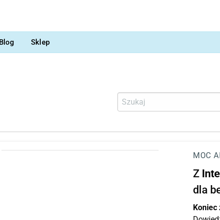
Blog
Sklep
MOC A
Z
Int
dla b
Koniec
Dowiedz