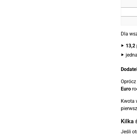
Dla wsz
13,2
jedn
Dodate
Oprócz 
Euro
ro
Kwota 
pierws
Kilka
Jeśli 