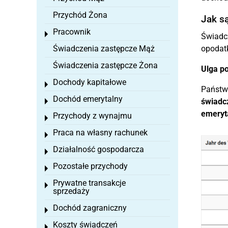
Przychód Żona
Jak s
Pracownik
Toggle menu
Świadc
Świadczenia zastępcze Mąż
opodatk
Świadczenia zastępcze Żona
Ulga p
Dochody kapitałowe
Toggle menu
Państwo
Dochód emerytalny
świadc
Toggle menu
emeryt
Przychody z wynajmu
Toggle menu
Praca na własny rachunek
Toggle menu
Działalność gospodarcza
Toggle menu
Pozostałe przychody
Toggle menu
Prywatne transakcje
Toggle menu
sprzedaży
Dochód zagraniczny
Toggle menu
Koszty świadczeń
Toggle menu