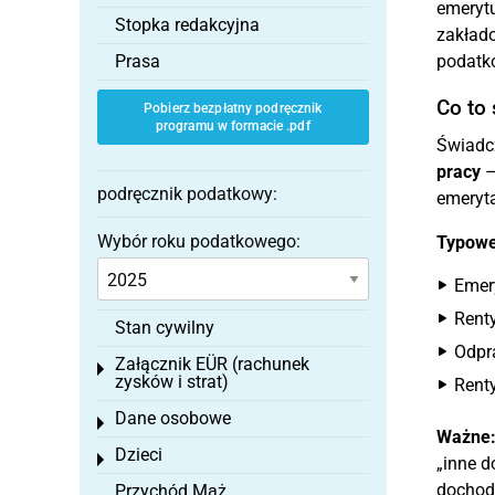
emerytu
Stopka redakcyjna
zakłado
Prasa
podatko
Co to
Pobierz bezpłatny podręcznik
programu w formacie .pdf
Świadcz
pracy
–
podręcznik podatkowy:
emeryta
Wybór roku podatkowego:
Typowe
Emer
Rent
Stan cywilny
Odpr
Załącznik EÜR (rachunek
Toggle menu
zysków i strat)
Rent
Dane osobowe
Toggle menu
Ważne
Dzieci
Toggle menu
„inne d
dochod
Przychód Mąż