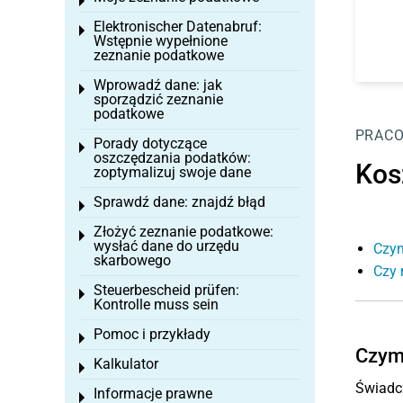
Toggle menu
Elektronischer Datenabruf:
Toggle menu
Wstępnie wypełnione
zeznanie podatkowe
Wprowadź dane: jak
Toggle menu
sporządzić zeznanie
podatkowe
PRAC
Porady dotyczące
Toggle menu
oszczędzania podatków:
Kosz
zoptymalizuj swoje dane
Sprawdź dane: znajdź błąd
Toggle menu
Złożyć zeznanie podatkowe:
Toggle menu
wysłać dane do urzędu
Czym
skarbowego
Czy 
Steuerbescheid prüfen:
Toggle menu
Kontrolle muss sein
Pomoc i przykłady
Toggle menu
Czym
Kalkulator
Toggle menu
Świadc
Informacje prawne
Toggle menu