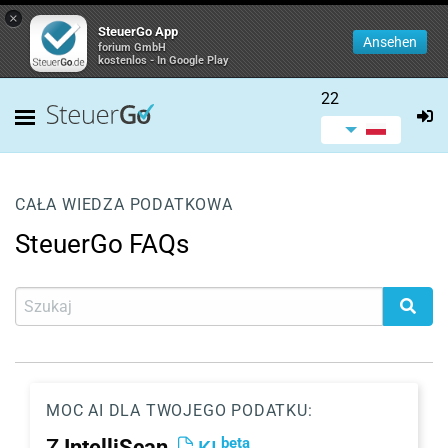
×
SteuerGo App
Ansehen
forium GmbH
kostenlos - In Google Play
22
CAŁA WIEDZA PODATKOWA
SteuerGo FAQs
MOC AI DLA TWOJEGO PODATKU:
beta
Z
IntelliScan