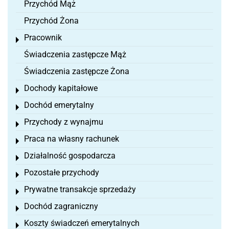
Przychód Mąż
Przychód Żona
Pracownik
Toggle menu
Świadczenia zastępcze Mąż
Świadczenia zastępcze Żona
Dochody kapitałowe
Toggle menu
Dochód emerytalny
Toggle menu
Przychody z wynajmu
Toggle menu
Praca na własny rachunek
Toggle menu
Działalność gospodarcza
Toggle menu
Pozostałe przychody
Toggle menu
Prywatne transakcje sprzedaży
Toggle menu
Dochód zagraniczny
Toggle menu
Koszty świadczeń emerytalnych
Toggle menu