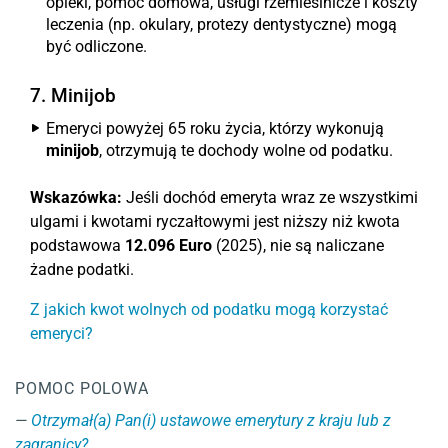
opieki, pomoc domowa, usługi rzemieślnicze i koszty
leczenia (np. okulary, protezy dentystyczne) mogą
być odliczone.
7. Minijob
Emeryci powyżej 65 roku życia, którzy wykonują
minijob
, otrzymują te dochody wolne od podatku.
Wskazówka:
Jeśli dochód emeryta wraz ze wszystkimi
ulgami i kwotami ryczałtowymi jest niższy niż kwota
podstawowa
12.096 Euro
(2025), nie są naliczane
żadne podatki.
Z jakich kwot wolnych od podatku mogą korzystać
emeryci?
POMOC POLOWA
Otrzymał(a) Pan(i) ustawowe emerytury z kraju lub z
zagranicy?