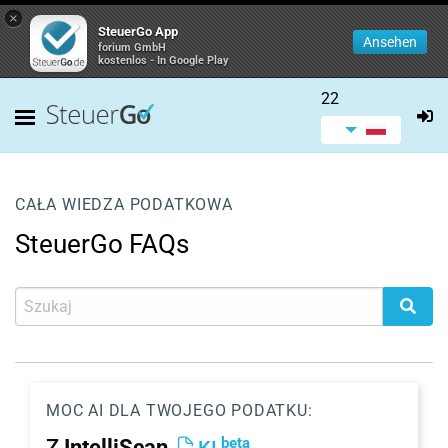
×
SteuerGo App
Ansehen
forium GmbH
kostenlos - In Google Play
22
CAŁA WIEDZA PODATKOWA
SteuerGo FAQs
MOC AI DLA TWOJEGO PODATKU:
beta
Z
IntelliScan