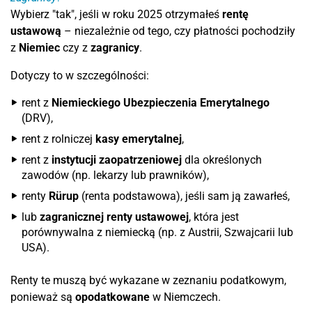
Wybierz "tak", jeśli w roku 2025 otrzymałeś
rentę
ustawową
– niezależnie od tego, czy płatności pochodziły
z
Niemiec
czy z
zagranicy
.
Dotyczy to w szczególności:
rent z
Niemieckiego Ubezpieczenia Emerytalnego
(DRV),
rent z rolniczej
kasy emerytalnej
,
rent z
instytucji zaopatrzeniowej
dla określonych
zawodów (np. lekarzy lub prawników),
renty
Rürup
(renta podstawowa), jeśli sam ją zawarłeś,
lub
zagranicznej renty ustawowej
, która jest
porównywalna z niemiecką (np. z Austrii, Szwajcarii lub
USA).
Renty te muszą być wykazane w zeznaniu podatkowym,
ponieważ są
opodatkowane
w Niemczech.