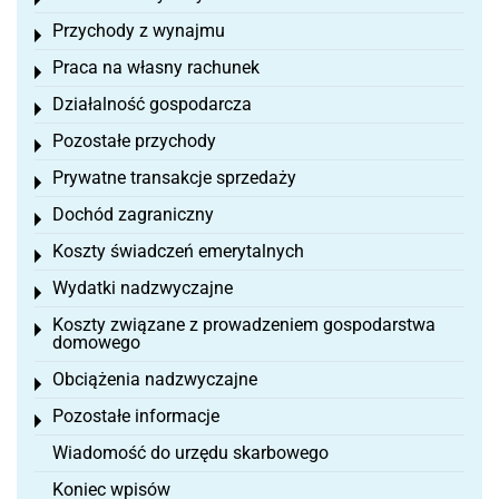
Toggle menu
Przychody z wynajmu
Toggle menu
Praca na własny rachunek
Toggle menu
Działalność gospodarcza
Toggle menu
Pozostałe przychody
Toggle menu
Prywatne transakcje sprzedaży
Toggle menu
Dochód zagraniczny
Toggle menu
Koszty świadczeń emerytalnych
Toggle menu
Wydatki nadzwyczajne
Toggle menu
Koszty związane z prowadzeniem gospodarstwa
Toggle menu
domowego
Obciążenia nadzwyczajne
Toggle menu
Pozostałe informacje
Toggle menu
Wiadomość do urzędu skarbowego
Koniec wpisów