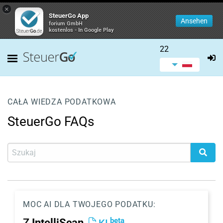
×
SteuerGo App
Ansehen
forium GmbH
kostenlos - In Google Play
22
CAŁA WIEDZA PODATKOWA
SteuerGo FAQs
MOC AI DLA TWOJEGO PODATKU:
beta
Z
IntelliScan