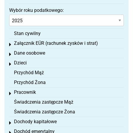
Wybór roku podatkowego:
Stan cywilny
Załącznik EÜR (rachunek zysków i strat)
Toggle menu
Dane osobowe
Toggle menu
Dzieci
Toggle menu
Przychód Mąż
Przychód Żona
Pracownik
Toggle menu
Świadczenia zastępcze Mąż
Świadczenia zastępcze Żona
Dochody kapitałowe
Toggle menu
Dochód emerytalny