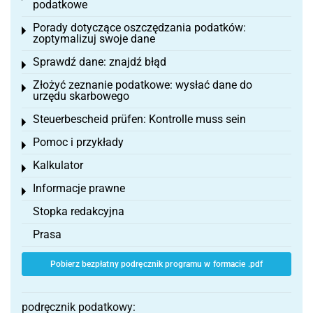
podatkowe
Porady dotyczące oszczędzania podatków:
Toggle menu
zoptymalizuj swoje dane
Sprawdź dane: znajdź błąd
Toggle menu
Złożyć zeznanie podatkowe: wysłać dane do
Toggle menu
urzędu skarbowego
Steuerbescheid prüfen: Kontrolle muss sein
Toggle menu
Pomoc i przykłady
Toggle menu
Kalkulator
Toggle menu
Informacje prawne
Toggle menu
Stopka redakcyjna
Prasa
Pobierz bezpłatny podręcznik programu w formacie .pdf
podręcznik podatkowy: