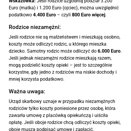
Wskazówka:
Jeśli rodzice uzgodnią podział 3.200
Euro (matka) i 1.200 Euro (ojciec), można uwzględnić
podatkowo
4.400 Euro
– czyli
800 Euro więcej
.
Rodzice niezamężni:
Jeśli rodzice nie są małżeństwem i mieszkają osobno,
koszty może odliczyć rodzic, u którego mieszka
dziecko. Samotny rodzic może odliczyć do
6.000 Euro
.
Jeśli jednak niezamężni rodzice mieszkają razem,
mogą podzielić koszty opieki – jest to szczególnie
korzystne, gdy jedno z rodziców ma niskie dochody i
mniej korzysta podatkowo.
Ważna uwaga:
Urząd skarbowy uznaje w przypadku niezamężnych
rodziców tylko koszty poniesione przez osobę, która
zawarła umowę z placówką opiekuńczą i uiściła
opłatę. Jeśli oboje rodzice chcą odliczyć koszty opieki,
oboje muszą podpisać umowę i zapłacić.