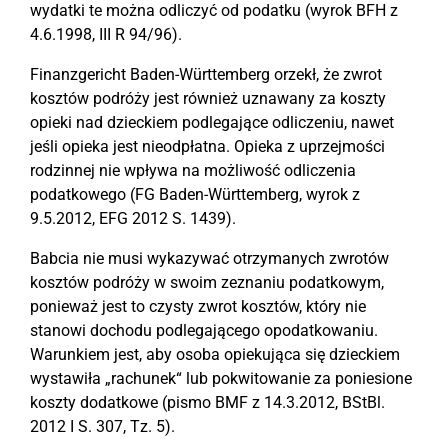
wydatki te można odliczyć od podatku (wyrok BFH z
4.6.1998, III R 94/96).
Finanzgericht Baden-Württemberg orzekł, że zwrot
kosztów podróży jest również uznawany za koszty
opieki nad dzieckiem podlegające odliczeniu, nawet
jeśli opieka jest nieodpłatna. Opieka z uprzejmości
rodzinnej nie wpływa na możliwość odliczenia
podatkowego (FG Baden-Württemberg, wyrok z
9.5.2012, EFG 2012 S. 1439).
Babcia nie musi wykazywać otrzymanych zwrotów
kosztów podróży w swoim zeznaniu podatkowym,
ponieważ jest to czysty zwrot kosztów, który nie
stanowi dochodu podlegającego opodatkowaniu.
Warunkiem jest, aby osoba opiekująca się dzieckiem
wystawiła „rachunek“ lub pokwitowanie za poniesione
koszty dodatkowe (pismo BMF z 14.3.2012, BStBl.
2012 I S. 307, Tz. 5).