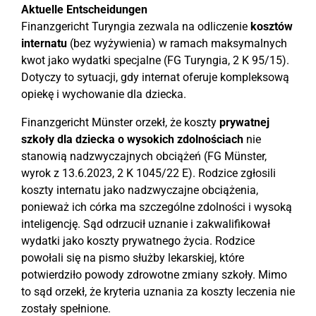
Aktuelle Entscheidungen
Finanzgericht Turyngia zezwala na odliczenie
kosztów
internatu
(bez wyżywienia) w ramach maksymalnych
kwot jako wydatki specjalne (FG Turyngia, 2 K 95/15).
Dotyczy to sytuacji, gdy internat oferuje kompleksową
opiekę i wychowanie dla dziecka.
Finanzgericht Münster orzekł, że koszty
prywatnej
szkoły dla dziecka o wysokich zdolnościach
nie
stanowią nadzwyczajnych obciążeń (FG Münster,
wyrok z 13.6.2023, 2 K 1045/22 E). Rodzice zgłosili
koszty internatu jako nadzwyczajne obciążenia,
ponieważ ich córka ma szczególne zdolności i wysoką
inteligencję. Sąd odrzucił uznanie i zakwalifikował
wydatki jako koszty prywatnego życia. Rodzice
powołali się na pismo służby lekarskiej, które
potwierdziło powody zdrowotne zmiany szkoły. Mimo
to sąd orzekł, że kryteria uznania za koszty leczenia nie
zostały spełnione.