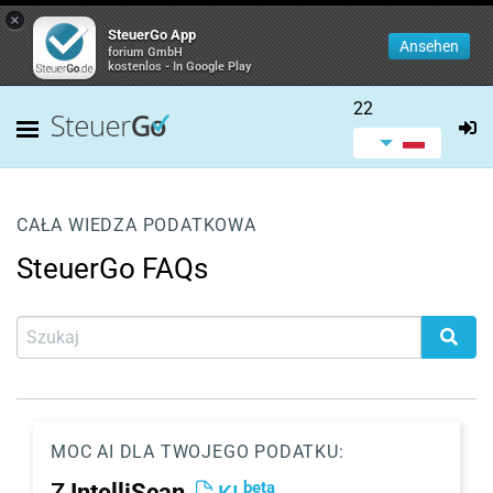
×
SteuerGo App
Ansehen
forium GmbH
kostenlos - In Google Play
22
CAŁA WIEDZA PODATKOWA
SteuerGo FAQs
MOC AI DLA TWOJEGO PODATKU:
beta
Z
IntelliScan