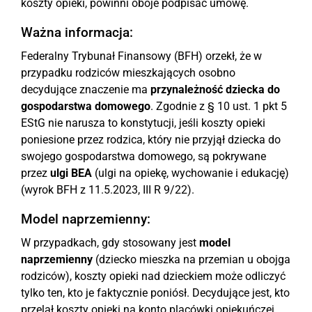
koszty opieki, powinni oboje podpisać umowę.
Ważna informacja:
Federalny Trybunał Finansowy (BFH) orzekł, że w
przypadku rodziców mieszkających osobno
decydujące znaczenie ma
przynależność dziecka do
gospodarstwa domowego
. Zgodnie z § 10 ust. 1 pkt 5
EStG nie narusza to konstytucji, jeśli koszty opieki
poniesione przez rodzica, który nie przyjął dziecka do
swojego gospodarstwa domowego, są pokrywane
przez
ulgi BEA
(ulgi na opiekę, wychowanie i edukację)
(wyrok BFH z 11.5.2023, III R 9/22).
Model naprzemienny:
W przypadkach, gdy stosowany jest
model
naprzemienny
(dziecko mieszka na przemian u obojga
rodziców), koszty opieki nad dzieckiem może odliczyć
tylko ten, kto je faktycznie poniósł. Decydujące jest, kto
przelał koszty opieki na konto placówki opiekuńczej