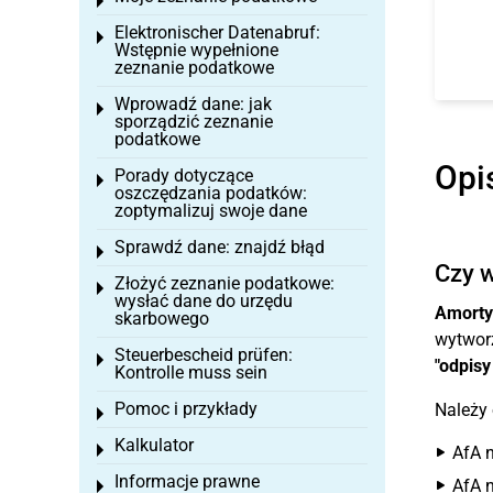
Toggle menu
Elektronischer Datenabruf:
Toggle menu
Wstępnie wypełnione
zeznanie podatkowe
Wprowadź dane: jak
Toggle menu
sporządzić zeznanie
podatkowe
Opi
Porady dotyczące
Toggle menu
oszczędzania podatków:
zoptymalizuj swoje dane
Sprawdź dane: znajdź błąd
Toggle menu
Czy w
Złożyć zeznanie podatkowe:
Toggle menu
wysłać dane do urzędu
Amorty
skarbowego
wytworz
Steuerbescheid prüfen:
Toggle menu
"odpisy
Kontrolle muss sein
Pomoc i przykłady
Należy
Toggle menu
Kalkulator
Toggle menu
AfA n
Informacje prawne
AfA n
Toggle menu