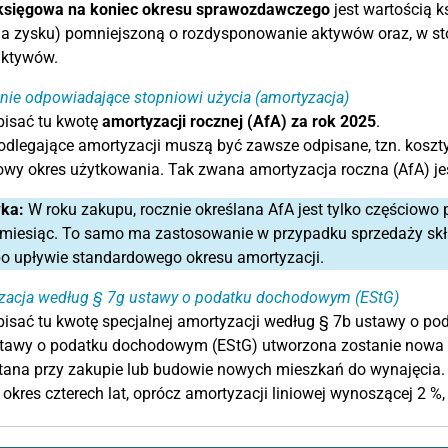
księgowa na koniec okresu sprawozdawczego
jest wartością 
ia zysku) pomniejszoną o rozdysponowanie aktywów oraz, w st
aktywów.
nie odpowiadające stopniowi użycia (amortyzacja)
pisać tu kwotę
amortyzacji rocznej (AfA) za rok 2025
.
dlegające amortyzacji muszą być zawsze odpisane, tzn. koszty
wy okres użytkowania. Tak zwana amortyzacja roczna (AfA) jes
ka:
W roku zakupu, rocznie określana AfA jest tylko częściowo
miesiąc. To samo ma zastosowanie w przypadku sprzedaży skła
o upływie standardowego okresu amortyzacji.
zacja według § 7g ustawy o podatku dochodowym (EStG)
isać tu kwotę specjalnej amortyzacji według § 7b ustawy o p
tawy o podatku dochodowym (EStG) utworzona zostanie nowa re
ana przy zakupie lub budowie nowych mieszkań do wynajęcia. 
 okres czterech lat, oprócz amortyzacji liniowej wynoszącej 2 %, 