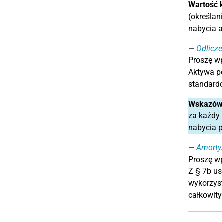
Wartość 
(określan
nabycia 
Odlicze
Proszę w
Aktywa po
standardo
Wskazów
za każdy 
nabycia p
Amorty
Proszę wp
Z § 7b us
wykorzyst
całkowity