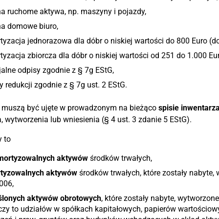
a ruchome aktywa, np. maszyny i pojazdy,
na domowe biuro,
yzacja jednorazowa dla dóbr o niskiej wartości do 800 Euro (do
yzacja zbiorcza dla dóbr o niskiej wartości od 251 do 1.000 Eur
alne odpisy zgodnie z § 7g EStG,
 redukcji zgodnie z § 7g ust. 2 EStG.
 muszą być ujęte w prowadzonym na bieżąco
spisie inwentarz
, wytworzenia lub wniesienia (§ 4 ust. 3 zdanie 5 EStG).
 to
mortyzowalnych aktywów
środków trwałych,
tyzowalnych aktywów
środków trwałych, które zostały nabyte,
006,
ślonych aktywów obrotowych
, które zostały nabyte, wytworzon
czy to udziałów w spółkach kapitałowych, papierów wartościo