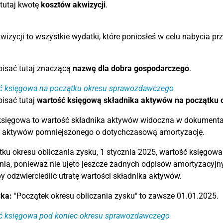
tutaj kwotę
kosztów akwizycji
.
wizycji to wszystkie wydatki, które poniosłeś w celu nabycia prz
pisać tutaj znaczącą
nazwę dla dobra gospodarczego
.
ć księgowa na początku okresu sprawozdawczego
isać tutaj
wartość księgową składnika aktywów na początku o
sięgowa to wartość składnika aktywów widoczna w dokumentac
a aktywów pomniejszonego o dotychczasową amortyzację.
ku okresu obliczania zysku, 1 stycznia 2025, wartość księgo
ia, ponieważ nie ujęto jeszcze żadnych odpisów amortyzacyjn
by odzwierciedlić utratę wartości składnika aktywów.
ka:
"Początek okresu obliczania zysku" to zawsze 01.01.2025.
ć księgowa pod koniec okresu sprawozdawczego