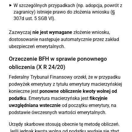
W szczególnych przypadkach (np. adopcja, powrót z
zagranicy) istnieje prawo do złożenia wniosku (§
307d ust. 5 SGB VI).
Zazwyczaj
nie jest wymagane
złożenie wniosku,
dostosowanie następuje automatycznie przez zakład
ubezpieczeń emerytalnych.
Orzeczenie BFH w sprawie ponownego
obliczenia (X R 24/20)
Federalny Trybunał Finansowy orzekł, że w przypadku
podwyżek emerytury z tytułu emerytury macierzyńskiej
konieczne jest
ponowne obliczenie kwoty wolnej od
podatku
. Emerytura macierzyńska jest
fikcyjnie
uwzględniana wstecznie
od początku emerytury, na
podstawie ówczesnych wartości emerytalnych.
Urzędy skarbowe stosują obecnie tę metodę obliczeń.
Jeśli jednak kwota wolna od podatku wydaje się zbyt