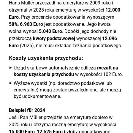
Hans Müller przeszedł na emeryturę w 2009 roku i
otrzymał w 2025 roku emeryturę w wysokości
12.000
Euro
. Przy procencie opodatkowania wynoszącym
58%
,
6.960 Euro
jest opodatkowane. Jego kwota
wolna wynosi
5.040 Euro
. Dopóki jego dochody nie
przekroczą
kwoty podstawowej
wynoszącej
12.096
Euro
(2025), nie musi składać zeznania podatkowego.
Koszty uzyskania przychodu:
Urząd skarbowy automatycznie odlicza
ryczałt na
koszty uzyskania przychodu
w wysokości 102 Euro.
Wyższe wydatki (np. doradztwo podatkowe lub
emerytalne) mogą zostać uwzględnione, ale muszą
być udokumentowane.
Beispiel für 2024
Jeśli Pan Müller przejdzie na emeryturę dopiero w
2025 roku i otrzyma roczną emeryturę w wysokości
15.000 Euro
,
12.525 Euro
byłoby opodatkowane