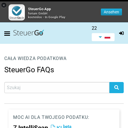
×
SteuerGo App
Ansehen
forium GmbH
kostenlos - In Google Play
22
CAŁA WIEDZA PODATKOWA
SteuerGo FAQs
MOC AI DLA TWOJEGO PODATKU:
beta
Z
IntelliScan