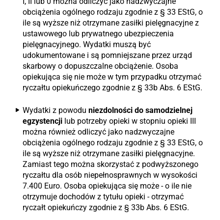
I, II lub 0 można odliczyć jako nadzwyczajne
obciążenia ogólnego rodzaju zgodnie z § 33 EStG, o
ile są wyższe niż otrzymane zasiłki pielęgnacyjne z
ustawowego lub prywatnego ubezpieczenia
pielęgnacyjnego. Wydatki muszą być
udokumentowane i są pomniejszane przez urząd
skarbowy o dopuszczalne obciążenie. Osoba
opiekująca się nie może w tym przypadku otrzymać
ryczałtu opiekuńczego zgodnie z § 33b Abs. 6 EStG.
Wydatki z powodu
niezdolności do samodzielnej
egzystencji
lub potrzeby opieki w stopniu opieki III
można również odliczyć jako nadzwyczajne
obciążenia ogólnego rodzaju zgodnie z § 33 EStG, o
ile są wyższe niż otrzymane zasiłki pielęgnacyjne.
Zamiast tego można skorzystać z podwyższonego
ryczałtu dla osób niepełnosprawnych w wysokości
7.400 Euro. Osoba opiekująca się może - o ile nie
otrzymuje dochodów z tytułu opieki - otrzymać
ryczałt opiekuńczy zgodnie z § 33b Abs. 6 EStG.