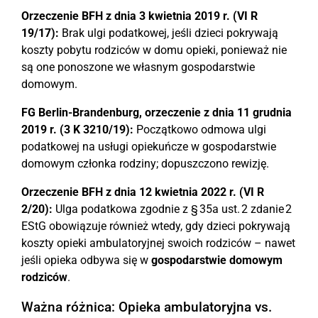
Orzeczenie BFH z dnia 3 kwietnia 2019 r. (VI R
19/17):
Brak ulgi podatkowej, jeśli dzieci pokrywają
koszty pobytu rodziców w domu opieki, ponieważ nie
są one ponoszone we własnym gospodarstwie
domowym.
FG Berlin-Brandenburg, orzeczenie z dnia 11 grudnia
2019 r. (3 K 3210/19):
Początkowo odmowa ulgi
podatkowej na usługi opiekuńcze w gospodarstwie
domowym członka rodziny; dopuszczono rewizję.
Orzeczenie BFH z dnia 12 kwietnia 2022 r. (VI R
2/20):
Ulga podatkowa zgodnie z § 35a ust. 2 zdanie 2
EStG obowiązuje również wtedy, gdy dzieci pokrywają
koszty opieki ambulatoryjnej swoich rodziców – nawet
jeśli opieka odbywa się w
gospodarstwie domowym
rodziców
.
Ważna różnica: Opieka ambulatoryjna vs.