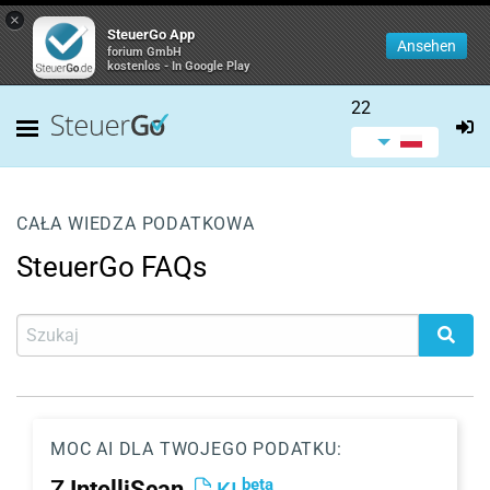
×
SteuerGo App
Ansehen
forium GmbH
kostenlos - In Google Play
22
CAŁA WIEDZA PODATKOWA
SteuerGo FAQs
MOC AI DLA TWOJEGO PODATKU:
beta
Z
IntelliScan