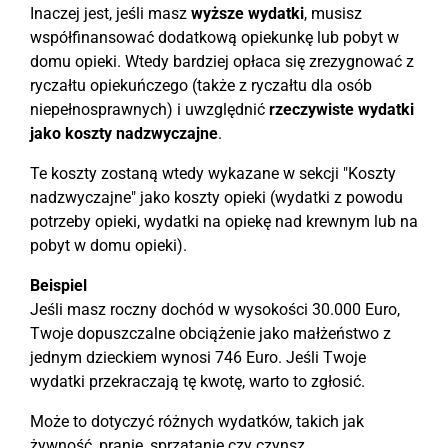
Inaczej jest, jeśli masz
wyższe wydatki
, musisz
współfinansować dodatkową opiekunkę lub pobyt w
domu opieki. Wtedy bardziej opłaca się zrezygnować z
ryczałtu opiekuńczego (także z ryczałtu dla osób
niepełnosprawnych) i uwzględnić
rzeczywiste wydatki
jako koszty nadzwyczajne
.
Te koszty zostaną wtedy wykazane w sekcji "Koszty
nadzwyczajne" jako koszty opieki (wydatki z powodu
potrzeby opieki, wydatki na opiekę nad krewnym lub na
pobyt w domu opieki).
Beispiel
Jeśli masz roczny dochód w wysokości 30.000 Euro,
Twoje dopuszczalne obciążenie jako małżeństwo z
jednym dzieckiem wynosi 746 Euro. Jeśli Twoje
wydatki przekraczają tę kwotę, warto to zgłosić.
Może to dotyczyć różnych wydatków, takich jak
żywność, pranie, sprzątanie czy czynsz.