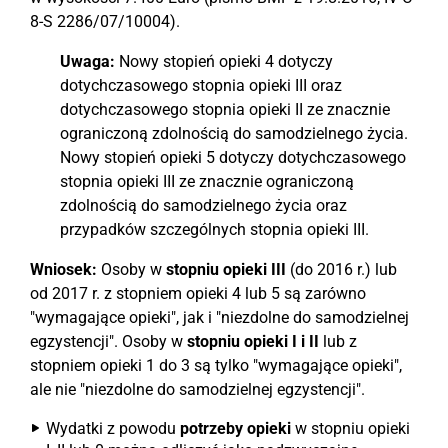
8-S 2286/07/10004).
Uwaga:
Nowy stopień opieki 4 dotyczy
dotychczasowego stopnia opieki III oraz
dotychczasowego stopnia opieki II ze znacznie
ograniczoną zdolnością do samodzielnego życia.
Nowy stopień opieki 5 dotyczy dotychczasowego
stopnia opieki III ze znacznie ograniczoną
zdolnością do samodzielnego życia oraz
przypadków szczególnych stopnia opieki III.
Wniosek:
Osoby w
stopniu opieki III
(do 2016 r.) lub
od 2017 r. z stopniem opieki 4 lub 5 są zarówno
"wymagające opieki", jak i "niezdolne do samodzielnej
egzystencji". Osoby w
stopniu opieki I i II
lub z
stopniem opieki 1 do 3 są tylko "wymagające opieki",
ale nie "niezdolne do samodzielnej egzystencji".
Wydatki z powodu
potrzeby opieki
w stopniu opieki