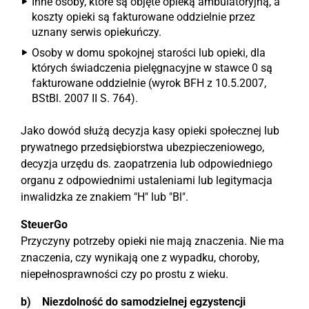
Inne osoby, które są objęte opieką ambulatoryjną, a
koszty opieki są fakturowane oddzielnie przez
uznany serwis opiekuńczy.
Osoby w domu spokojnej starości lub opieki, dla
których świadczenia pielęgnacyjne w stawce 0 są
fakturowane oddzielnie (wyrok BFH z 10.5.2007,
BStBl. 2007 II S. 764).
Jako dowód służą decyzja kasy opieki społecznej lub
prywatnego przedsiębiorstwa ubezpieczeniowego,
decyzja urzędu ds. zaopatrzenia lub odpowiedniego
organu z odpowiednimi ustaleniami lub legitymacja
inwalidzka ze znakiem "H" lub "Bl".
SteuerGo
Przyczyny potrzeby opieki nie mają znaczenia. Nie ma
znaczenia, czy wynikają one z wypadku, choroby,
niepełnosprawności czy po prostu z wieku.
b) Niezdolność do samodzielnej egzystencji