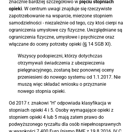
znacznie bardziej szczegółowo w
pięciu stopniach
opieki
. W centrum uwagi znajduje się rzeczywiste
zapotrzebowanie na wsparcie, mierzone stopniem
samodzielności - niezależnie od tego, czy ktoś cierpi na
ograniczenia umysłowe czy fizyczne. Uwzględniane są
ograniczenia fizyczne, umysłowe i psychiczne oraz
włączane do oceny potrzeby opieki (§ 14 SGB XI).
Wszyscy podopieczni, którzy dotychczas
otrzymywali świadczenia z ubezpieczenia
pielęgnacyjnego, zostaną bez ponownej oceny
przeniesieni do nowego systemu od 1.1.2017. Nie
muszą więc składać wniosku o przyznanie
nowego stopnia opieki.
Od 2017 r. znakowi "H" odpowiada klasyfikacja w
stopniach opieki 4 i 5. Osoby wymagające opieki z
stopniem opieki 4 lub 5 mają zatem prawo do
podwyższonego ryczałtu dla osób niepełnosprawnych
w wysokości 7.400 Euro (pismo BMF z 19.8.2016, IV C