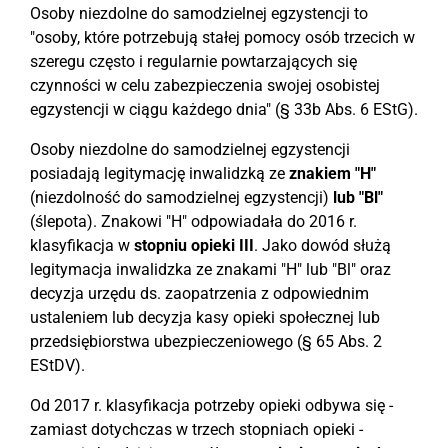
Osoby niezdolne do samodzielnej egzystencji to
"osoby, które potrzebują stałej pomocy osób trzecich w
szeregu często i regularnie powtarzających się
czynności w celu zabezpieczenia swojej osobistej
egzystencji w ciągu każdego dnia" (§ 33b Abs. 6 EStG).
Osoby niezdolne do samodzielnej egzystencji
posiadają legitymację inwalidzką ze
znakiem "H"
(niezdolność do samodzielnej egzystencji)
lub "Bl"
(ślepota). Znakowi "H" odpowiadała do 2016 r.
klasyfikacja w
stopniu opieki III
. Jako dowód służą
legitymacja inwalidzka ze znakami "H" lub "Bl" oraz
decyzja urzędu ds. zaopatrzenia z odpowiednim
ustaleniem lub decyzja kasy opieki społecznej lub
przedsiębiorstwa ubezpieczeniowego (§ 65 Abs. 2
EStDV).
Od 2017 r. klasyfikacja potrzeby opieki odbywa się -
zamiast dotychczas w trzech stopniach opieki -