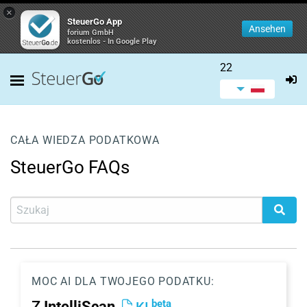
×
SteuerGo App
Ansehen
forium GmbH
kostenlos - In Google Play
22
CAŁA WIEDZA PODATKOWA
SteuerGo FAQs
MOC AI DLA TWOJEGO PODATKU:
beta
Z
IntelliScan