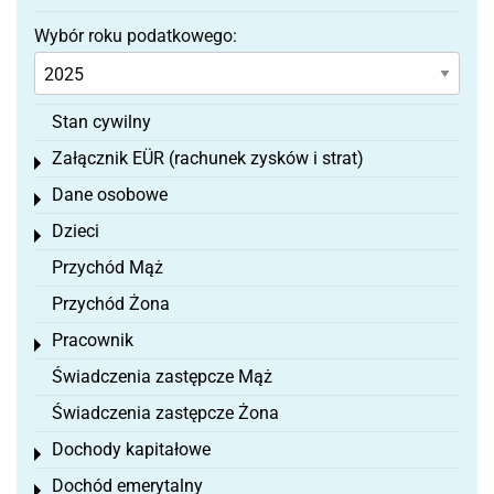
Wybór roku podatkowego:
Stan cywilny
Załącznik EÜR (rachunek zysków i strat)
Toggle menu
Dane osobowe
Toggle menu
Dzieci
Toggle menu
Przychód Mąż
Przychód Żona
Pracownik
Toggle menu
Świadczenia zastępcze Mąż
Świadczenia zastępcze Żona
Dochody kapitałowe
Toggle menu
Dochód emerytalny
Toggle menu