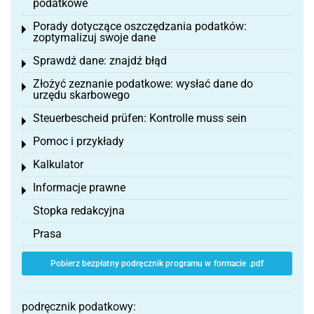
podatkowe
Porady dotyczące oszczędzania podatków:
Toggle menu
zoptymalizuj swoje dane
Sprawdź dane: znajdź błąd
Toggle menu
Złożyć zeznanie podatkowe: wysłać dane do
Toggle menu
urzędu skarbowego
Steuerbescheid prüfen: Kontrolle muss sein
Toggle menu
Pomoc i przykłady
Toggle menu
Kalkulator
Toggle menu
Informacje prawne
Toggle menu
Stopka redakcyjna
Prasa
Pobierz bezpłatny podręcznik programu w formacie .pdf
podręcznik podatkowy: