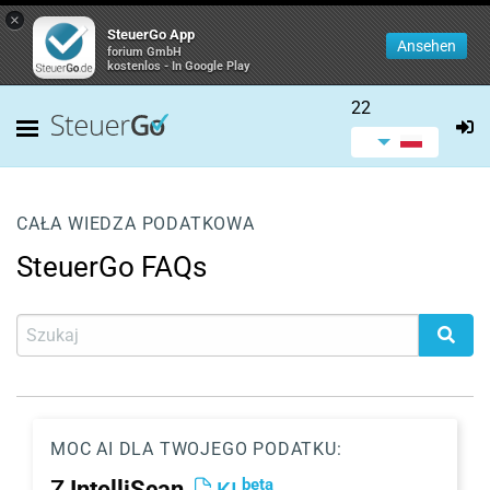
×
SteuerGo App
Ansehen
forium GmbH
kostenlos - In Google Play
22
CAŁA WIEDZA PODATKOWA
SteuerGo FAQs
MOC AI DLA TWOJEGO PODATKU:
beta
Z
IntelliScan