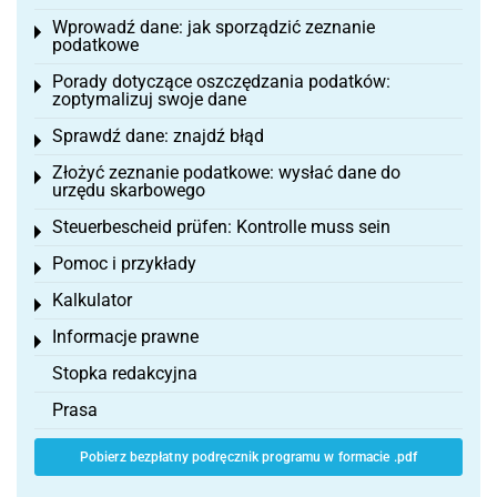
Wprowadź dane: jak sporządzić zeznanie
Toggle menu
podatkowe
Porady dotyczące oszczędzania podatków:
Toggle menu
zoptymalizuj swoje dane
Sprawdź dane: znajdź błąd
Toggle menu
Złożyć zeznanie podatkowe: wysłać dane do
Toggle menu
urzędu skarbowego
Steuerbescheid prüfen: Kontrolle muss sein
Toggle menu
Pomoc i przykłady
Toggle menu
Kalkulator
Toggle menu
Informacje prawne
Toggle menu
Stopka redakcyjna
Prasa
Pobierz bezpłatny podręcznik programu w formacie .pdf