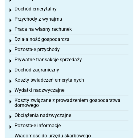
Toggle menu
Dochód emerytalny
Toggle menu
Przychody z wynajmu
Toggle menu
Praca na własny rachunek
Toggle menu
Działalność gospodarcza
Toggle menu
Pozostałe przychody
Toggle menu
Prywatne transakcje sprzedaży
Toggle menu
Dochód zagraniczny
Toggle menu
Koszty świadczeń emerytalnych
Toggle menu
Wydatki nadzwyczajne
Toggle menu
Koszty związane z prowadzeniem gospodarstwa
Toggle menu
domowego
Obciążenia nadzwyczajne
Toggle menu
Pozostałe informacje
Toggle menu
Wiadomość do urzędu skarbowego