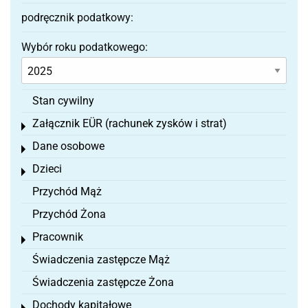
podręcznik podatkowy:
Wybór roku podatkowego:
Stan cywilny
Załącznik EÜR (rachunek zysków i strat)
Toggle menu
Dane osobowe
Toggle menu
Dzieci
Toggle menu
Przychód Mąż
Przychód Żona
Pracownik
Toggle menu
Świadczenia zastępcze Mąż
Świadczenia zastępcze Żona
Dochody kapitałowe