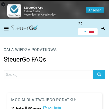
×
SteuerGo App
Ansehen
forium GmbH
kostenlos - In Google Play
22
CAŁA WIEDZA PODATKOWA
SteuerGo FAQs
MOC AI DLA TWOJEGO PODATKU:
beta
Z
IntelliScan