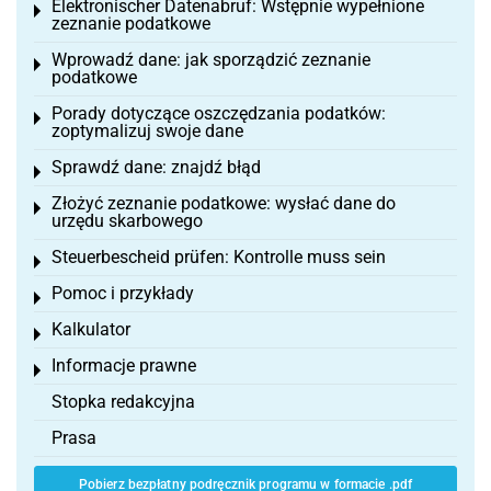
Elektronischer Datenabruf: Wstępnie wypełnione
Toggle menu
zeznanie podatkowe
Wprowadź dane: jak sporządzić zeznanie
Toggle menu
podatkowe
Porady dotyczące oszczędzania podatków:
Toggle menu
zoptymalizuj swoje dane
Sprawdź dane: znajdź błąd
Toggle menu
Złożyć zeznanie podatkowe: wysłać dane do
Toggle menu
urzędu skarbowego
Steuerbescheid prüfen: Kontrolle muss sein
Toggle menu
Pomoc i przykłady
Toggle menu
Kalkulator
Toggle menu
Informacje prawne
Toggle menu
Stopka redakcyjna
Prasa
Pobierz bezpłatny podręcznik programu w formacie .pdf