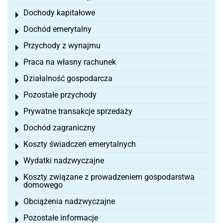
Dochody kapitałowe
Toggle menu
Dochód emerytalny
Toggle menu
Przychody z wynajmu
Toggle menu
Praca na własny rachunek
Toggle menu
Działalność gospodarcza
Toggle menu
Pozostałe przychody
Toggle menu
Prywatne transakcje sprzedaży
Toggle menu
Dochód zagraniczny
Toggle menu
Koszty świadczeń emerytalnych
Toggle menu
Wydatki nadzwyczajne
Toggle menu
Koszty związane z prowadzeniem gospodarstwa
Toggle menu
domowego
Obciążenia nadzwyczajne
Toggle menu
Pozostałe informacje
Toggle menu