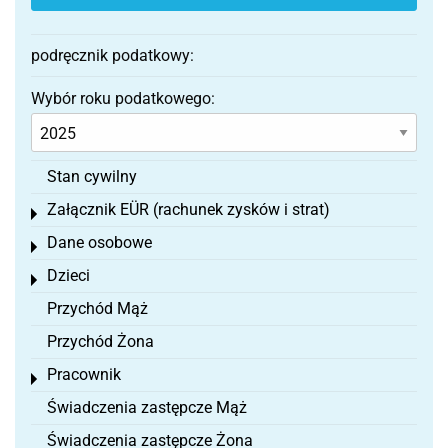
podręcznik podatkowy:
Wybór roku podatkowego:
Stan cywilny
Załącznik EÜR (rachunek zysków i strat)
Toggle menu
Dane osobowe
Toggle menu
Dzieci
Toggle menu
Przychód Mąż
Przychód Żona
Pracownik
Toggle menu
Świadczenia zastępcze Mąż
Świadczenia zastępcze Żona