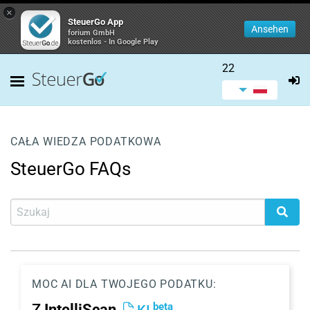
×
SteuerGo App
Ansehen
forium GmbH
kostenlos - In Google Play
22
CAŁA WIEDZA PODATKOWA
SteuerGo FAQs
MOC AI DLA TWOJEGO PODATKU:
beta
Z
IntelliScan