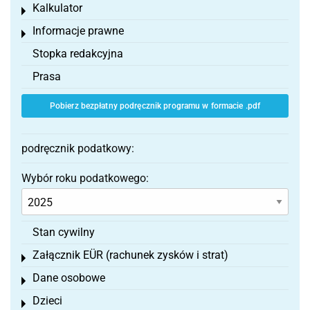
Kalkulator
Toggle menu
Informacje prawne
Toggle menu
Stopka redakcyjna
Prasa
Pobierz bezpłatny podręcznik programu w formacie .pdf
podręcznik podatkowy:
Wybór roku podatkowego:
Stan cywilny
Załącznik EÜR (rachunek zysków i strat)
Toggle menu
Dane osobowe
Toggle menu
Dzieci
Toggle menu