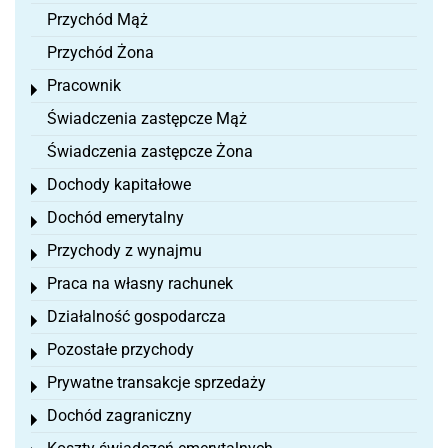
Przychód Mąż
Przychód Żona
Pracownik
Toggle menu
Świadczenia zastępcze Mąż
Świadczenia zastępcze Żona
Dochody kapitałowe
Toggle menu
Dochód emerytalny
Toggle menu
Przychody z wynajmu
Toggle menu
Praca na własny rachunek
Toggle menu
Działalność gospodarcza
Toggle menu
Pozostałe przychody
Toggle menu
Prywatne transakcje sprzedaży
Toggle menu
Dochód zagraniczny
Toggle menu