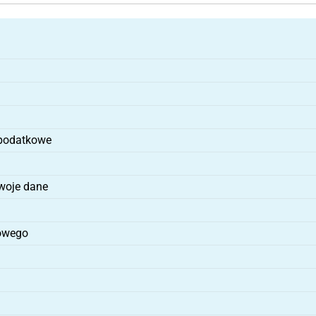
 podatkowe
woje dane
bowego