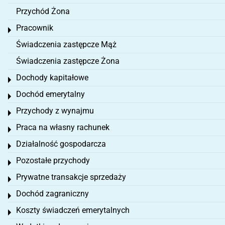
Przychód Żona
Pracownik
Toggle menu
Świadczenia zastępcze Mąż
Świadczenia zastępcze Żona
Dochody kapitałowe
Toggle menu
Dochód emerytalny
Toggle menu
Przychody z wynajmu
Toggle menu
Praca na własny rachunek
Toggle menu
Działalność gospodarcza
Toggle menu
Pozostałe przychody
Toggle menu
Prywatne transakcje sprzedaży
Toggle menu
Dochód zagraniczny
Toggle menu
Koszty świadczeń emerytalnych
Toggle menu