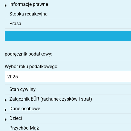
Informacje prawne
Toggle menu
Stopka redakcyjna
Prasa
podręcznik podatkowy:
Wybór roku podatkowego:
Stan cywilny
Załącznik EÜR (rachunek zysków i strat)
Toggle menu
Dane osobowe
Toggle menu
Dzieci
Toggle menu
Przychód Mąż