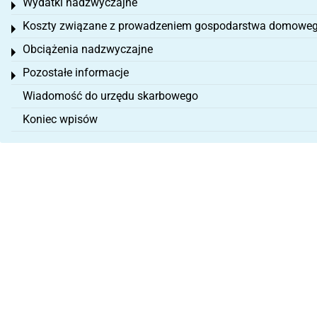
Wydatki nadzwyczajne
Toggle menu
Koszty związane z prowadzeniem gospodarstwa domowe
Toggle menu
Obciążenia nadzwyczajne
Toggle menu
Pozostałe informacje
Toggle menu
Wiadomość do urzędu skarbowego
Koniec wpisów
O nas
Impressum
OWH
Ochrona danych
Wycofać umowę