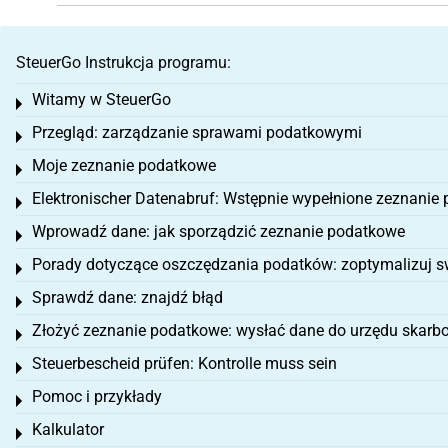
SteuerGo Instrukcja programu:
Witamy w SteuerGo
Toggle menu
Przegląd: zarządzanie sprawami podatkowymi
Toggle menu
Moje zeznanie podatkowe
Toggle menu
Elektronischer Datenabruf: Wstępnie wypełnione zeznanie
Toggle menu
Wprowadź dane: jak sporządzić zeznanie podatkowe
Toggle menu
Porady dotyczące oszczędzania podatków: zoptymalizuj s
Toggle menu
Sprawdź dane: znajdź błąd
Toggle menu
Złożyć zeznanie podatkowe: wysłać dane do urzędu skar
Toggle menu
Steuerbescheid prüfen: Kontrolle muss sein
Toggle menu
Pomoc i przykłady
Toggle menu
Kalkulator
Toggle menu