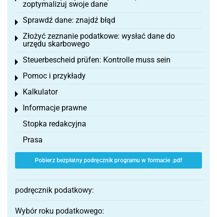
zoptymalizuj swoje dane
Sprawdź dane: znajdź błąd
Toggle menu
Złożyć zeznanie podatkowe: wysłać dane do
Toggle menu
urzędu skarbowego
Steuerbescheid prüfen: Kontrolle muss sein
Toggle menu
Pomoc i przykłady
Toggle menu
Kalkulator
Toggle menu
Informacje prawne
Toggle menu
Stopka redakcyjna
Prasa
Pobierz bezpłatny podręcznik programu w formacie .pdf
podręcznik podatkowy:
Wybór roku podatkowego: