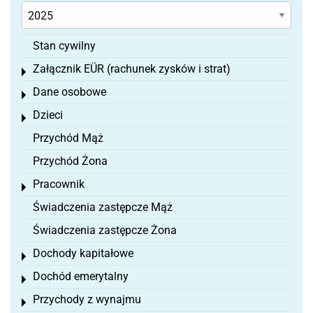
Stan cywilny
Załącznik EÜR (rachunek zysków i strat)
Toggle menu
Dane osobowe
Toggle menu
Dzieci
Toggle menu
Przychód Mąż
Przychód Żona
Pracownik
Toggle menu
Świadczenia zastępcze Mąż
Świadczenia zastępcze Żona
Dochody kapitałowe
Toggle menu
Dochód emerytalny
Toggle menu
Przychody z wynajmu
Toggle menu