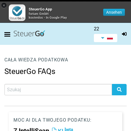
×
SteuerGo App
Ansehen
forium GmbH
kostenlos - In Google Play
22
CAŁA WIEDZA PODATKOWA
SteuerGo FAQs
MOC AI DLA TWOJEGO PODATKU:
beta
Z
IntelliScan