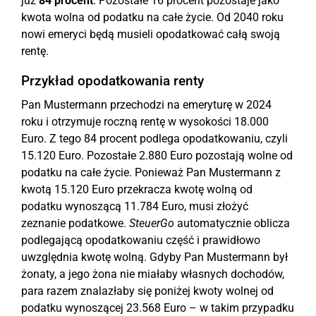
już
84 procent
. Pozostałe 16 procent pozostaje jako
kwota wolna od podatku na całe życie. Od 2040 roku
nowi emeryci będą musieli opodatkować całą swoją
rentę.
Przykład opodatkowania renty
Pan Mustermann przechodzi na emeryturę w 2024
roku i otrzymuje roczną rentę w wysokości 18.000
Euro. Z tego 84 procent podlega opodatkowaniu, czyli
15.120 Euro. Pozostałe 2.880 Euro pozostają wolne od
podatku na całe życie. Ponieważ Pan Mustermann z
kwotą 15.120 Euro przekracza kwotę wolną od
podatku wynoszącą 11.784 Euro, musi złożyć
zeznanie podatkowe.
SteuerGo
automatycznie oblicza
podlegającą opodatkowaniu część i prawidłowo
uwzględnia kwotę wolną. Gdyby Pan Mustermann był
żonaty, a jego żona nie miałaby własnych dochodów,
para razem znalazłaby się poniżej kwoty wolnej od
podatku wynoszącej 23.568 Euro – w takim przypadku