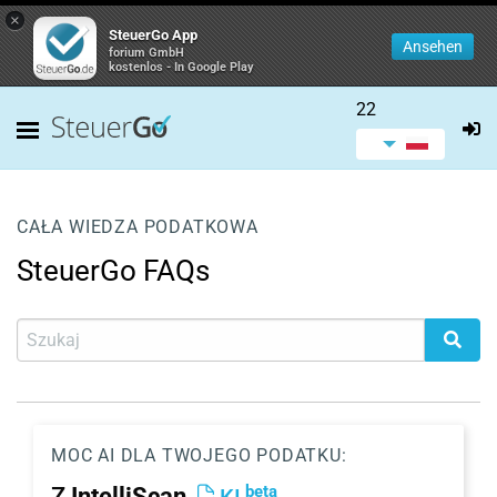
×
SteuerGo App
Ansehen
forium GmbH
kostenlos - In Google Play
22
CAŁA WIEDZA PODATKOWA
SteuerGo FAQs
MOC AI DLA TWOJEGO PODATKU:
beta
Z
IntelliScan