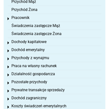
Przychód Mąż
Przychód Żona
Pracownik
Toggle menu
Świadczenia zastępcze Mąż
Świadczenia zastępcze Żona
Dochody kapitałowe
Toggle menu
Dochód emerytalny
Toggle menu
Przychody z wynajmu
Toggle menu
Praca na własny rachunek
Toggle menu
Działalność gospodarcza
Toggle menu
Pozostałe przychody
Toggle menu
Prywatne transakcje sprzedaży
Toggle menu
Dochód zagraniczny
Toggle menu
Koszty świadczeń emerytalnych
Toggle menu