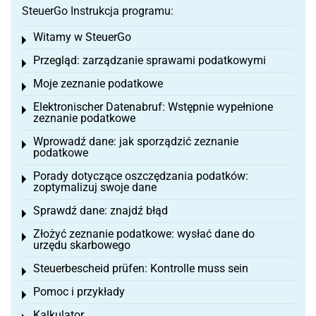
SteuerGo Instrukcja programu:
Witamy w SteuerGo
Toggle menu
Przegląd: zarządzanie sprawami podatkowymi
Toggle menu
Moje zeznanie podatkowe
Toggle menu
Elektronischer Datenabruf: Wstępnie wypełnione
Toggle menu
zeznanie podatkowe
Wprowadź dane: jak sporządzić zeznanie
Toggle menu
podatkowe
Porady dotyczące oszczędzania podatków:
Toggle menu
zoptymalizuj swoje dane
Sprawdź dane: znajdź błąd
Toggle menu
Złożyć zeznanie podatkowe: wysłać dane do
Toggle menu
urzędu skarbowego
Steuerbescheid prüfen: Kontrolle muss sein
Toggle menu
Pomoc i przykłady
Toggle menu
Kalkulator