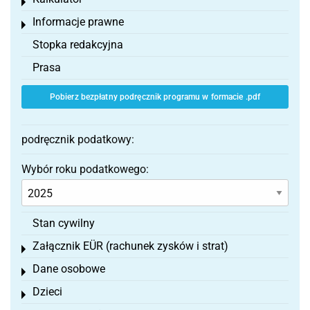
Toggle menu
Informacje prawne
Toggle menu
Stopka redakcyjna
Prasa
Pobierz bezpłatny podręcznik programu w formacie .pdf
podręcznik podatkowy:
Wybór roku podatkowego:
Stan cywilny
Załącznik EÜR (rachunek zysków i strat)
Toggle menu
Dane osobowe
Toggle menu
Dzieci
Toggle menu