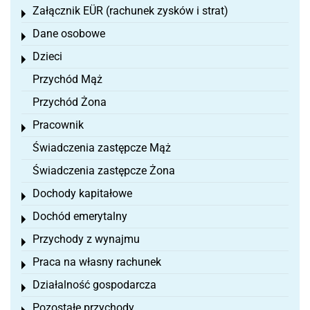
Załącznik EÜR (rachunek zysków i strat)
Toggle menu
Dane osobowe
Toggle menu
Dzieci
Toggle menu
Przychód Mąż
Przychód Żona
Pracownik
Toggle menu
Świadczenia zastępcze Mąż
Świadczenia zastępcze Żona
Dochody kapitałowe
Toggle menu
Dochód emerytalny
Toggle menu
Przychody z wynajmu
Toggle menu
Praca na własny rachunek
Toggle menu
Działalność gospodarcza
Toggle menu
Pozostałe przychody