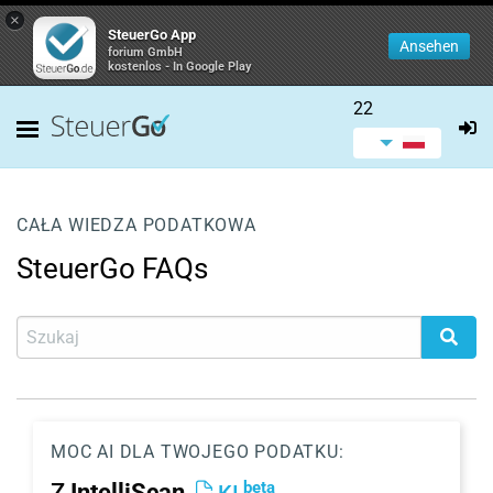
×
SteuerGo App
Ansehen
forium GmbH
kostenlos - In Google Play
22
CAŁA WIEDZA PODATKOWA
SteuerGo FAQs
MOC AI DLA TWOJEGO PODATKU:
beta
Z
IntelliScan