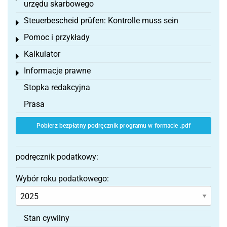
urzędu skarbowego
Steuerbescheid prüfen: Kontrolle muss sein
Toggle menu
Pomoc i przykłady
Toggle menu
Kalkulator
Toggle menu
Informacje prawne
Toggle menu
Stopka redakcyjna
Prasa
Pobierz bezpłatny podręcznik programu w formacie .pdf
podręcznik podatkowy:
Wybór roku podatkowego:
Stan cywilny