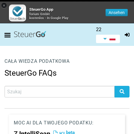
×
SteuerGo App
Ansehen
forium GmbH
kostenlos - In Google Play
22
CAŁA WIEDZA PODATKOWA
SteuerGo FAQs
MOC AI DLA TWOJEGO PODATKU:
beta
Z
IntelliScan