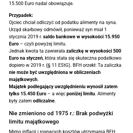
15.500 Euro nadal obowiązuje.
Przypadek:
Ojciec chciał odliczyć od podatku alimenty na syna.
Urząd skarbowy odmówił, ponieważ syn miał 1
stycznia 2019 r.
saldo bankowe w wysokości 15.950
Euro
– czyli powyżej limitu.
Jednak kwota ta zawierała
zaliczkę w wysokości 500
Euro na styczeń
, która stała się skuteczna podatkowo
dopiero w 2019 r. (§ 11 EStG). BFH orzekł: Ta zaliczka
nie może być uwzględniona w obliczeniach
majątkowych
.
Majątek podlegający uwzględnieniu wynosił zatem
tylko 15.450 Euro
– a więc
poniżej limitu
. Alimenty
były zatem
odliczalne
.
Nie zmieniono od 1975 r.: Brak podwyżki
limitu majątkowego
Mimo inflacji i rosnących kosztów utrzymania BFH