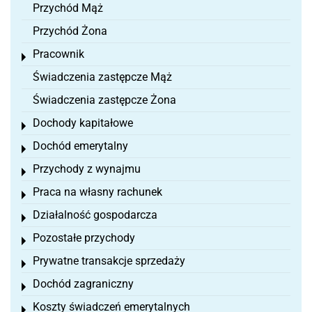
Przychód Mąż
Przychód Żona
Pracownik
Toggle menu
Świadczenia zastępcze Mąż
Świadczenia zastępcze Żona
Dochody kapitałowe
Toggle menu
Dochód emerytalny
Toggle menu
Przychody z wynajmu
Toggle menu
Praca na własny rachunek
Toggle menu
Działalność gospodarcza
Toggle menu
Pozostałe przychody
Toggle menu
Prywatne transakcje sprzedaży
Toggle menu
Dochód zagraniczny
Toggle menu
Koszty świadczeń emerytalnych
Toggle menu