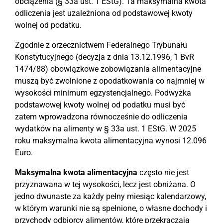
obciążenia (§ 33a ust. 1 EStG). Ta maksymalna kwota
odliczenia jest uzależniona od podstawowej kwoty
wolnej od podatku.
Zgodnie z orzecznictwem Federalnego Trybunału
Konstytucyjnego (decyzja z dnia 13.12.1996, 1 BvR
1474/88) obowiązkowe zobowiązania alimentacyjne
muszą być zwolnione z opodatkowania co najmniej w
wysokości minimum egzystencjalnego. Podwyżka
podstawowej kwoty wolnej od podatku musi być
zatem wprowadzona równocześnie do odliczenia
wydatków na alimenty w § 33a ust. 1 EStG. W 2025
roku maksymalna kwota alimentacyjna wynosi 12.096
Euro.
Maksymalna kwota alimentacyjna
często nie jest
przyznawana w tej wysokości, lecz jest obniżana. O
jedno dwunaste za każdy pełny miesiąc kalendarzowy,
w którym warunki nie są spełnione, o własne dochody i
przychody odbiorcy alimentów, które przekraczają