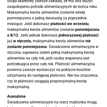
urząd skarbowy zawsze zakłada, że ma ona służyć
zaspokojeniu potrzeb alimentacyjnych do końca roku.
Maksymalna kwota alimentów zostanie wtedy
pomniejszona o jedną dwunastą za poprzednie
miesiące. Jeśli dokonasz
płatności we wrześniu
,
maksymalna kwota alimentów zostanie
pomniejszona
o 8/12
. Jeśli jednak dokonasz
jednorazowej płatności
już
w styczniu
, maksymalna kwota alimentów
nie
zostanie pomniejszona
. Świadczenie alimentacyjne w
styczniu zapewnia zatem pełną maksymalną kwotę
alimentów na cały rok, jeśli osoba wspierana jest
potrzebująca przez cały rok. Płatność alimentacyjna
powinna zawsze wystarczyć na pokrycie kosztów
utrzymania do następnej płatności. Nie ma znaczenia,
czy te płatności osiągają proporcjonalną kwotę
maksymalną.
Ausnahme
Świadczenia alimentacyjne na rzecz małżonka mogą