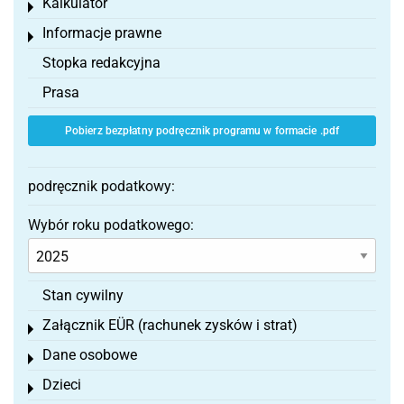
Kalkulator
Toggle menu
Informacje prawne
Toggle menu
Stopka redakcyjna
Prasa
Pobierz bezpłatny podręcznik programu w formacie .pdf
podręcznik podatkowy:
Wybór roku podatkowego:
Stan cywilny
Załącznik EÜR (rachunek zysków i strat)
Toggle menu
Dane osobowe
Toggle menu
Dzieci
Toggle menu