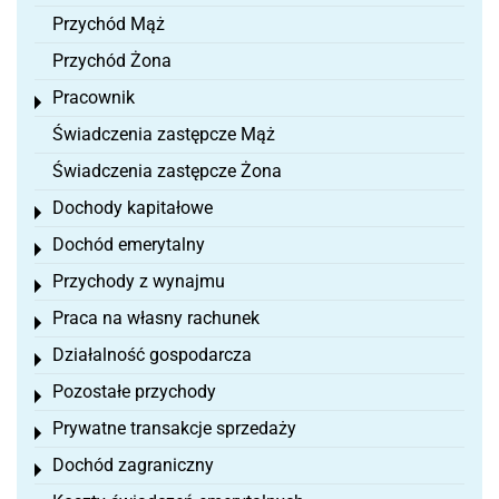
Przychód Mąż
Przychód Żona
Pracownik
Toggle menu
Świadczenia zastępcze Mąż
Świadczenia zastępcze Żona
Dochody kapitałowe
Toggle menu
Dochód emerytalny
Toggle menu
Przychody z wynajmu
Toggle menu
Praca na własny rachunek
Toggle menu
Działalność gospodarcza
Toggle menu
Pozostałe przychody
Toggle menu
Prywatne transakcje sprzedaży
Toggle menu
Dochód zagraniczny
Toggle menu