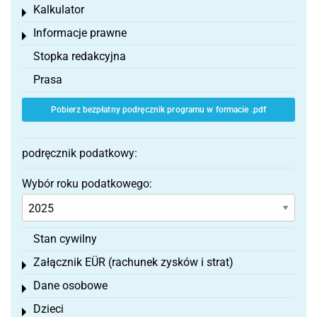
Kalkulator
Toggle menu
Informacje prawne
Toggle menu
Stopka redakcyjna
Prasa
Pobierz bezpłatny podręcznik programu w formacie .pdf
podręcznik podatkowy:
Wybór roku podatkowego:
Stan cywilny
Załącznik EÜR (rachunek zysków i strat)
Toggle menu
Dane osobowe
Toggle menu
Dzieci
Toggle menu