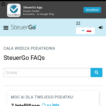
×
SteuerGo App
Ansehen
forium GmbH
kostenlos - In Google Play
22
CAŁA WIEDZA PODATKOWA
SteuerGo FAQs
MOC AI DLA TWOJEGO PODATKU:
beta
Z
IntelliScan