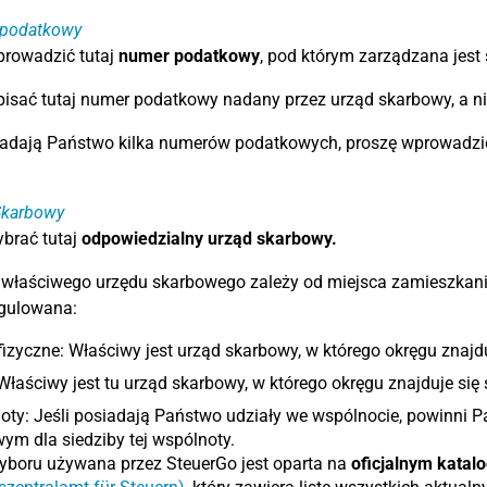
podatkowy
prowadzić tutaj
numer podatkowy
, pod którym zarządzana jest
isać tutaj numer podatkowy nadany przez urząd skarbowy, a ni
iadają Państwo kilka numerów podatkowych, proszę wprowadzić
Skarbowy
brać tutaj
odpowiedzialny urząd skarbowy.
 właściwego urzędu skarbowego zależy od miejsca zamieszkania 
egulowana:
izyczne: Właściwy jest urząd skarbowy, w którego okręgu znajd
Właściwy jest tu urząd skarbowy, w którego okręgu znajduje się s
oty: Jeśli posiadają Państwo udziały we wspólnocie, powinni
ym dla siedziby tej wspólnoty.
yboru używana przez SteuerGo jest oparta na
oficjalnym katal