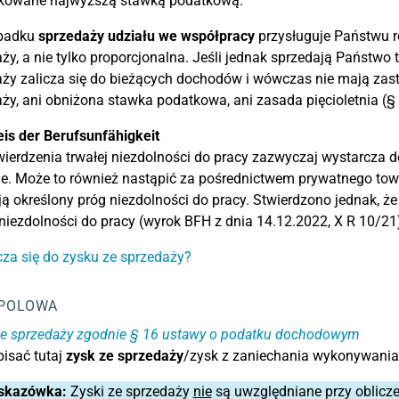
kowane najwyższą stawką podatkową.
padku
sprzedaży udziału we współpracy
przysługuje Państwu r
ży, a nie tylko proporcjonalna. Jeśli jednak sprzedają Państwo
ży zalicza się do bieżących dochodów i wówczas nie mają zas
ży, ani obniżona stawka podatkowa, ani zasada pięcioletnia (§ 1
is der Berufsunfähigkeit
ierdzenia trwałej niezdolności do pracy zazwyczaj wystarcza 
ie. Może to również nastąpić za pośrednictwem prywatnego tow
ją określony próg niezdolności do pracy. Stwierdzono jednak, że
 niezdolności do pracy (wyrok BFH z dnia 14.12.2022, X R 10/21
cza się do zysku ze sprzedaży?
POLOWA
 ze sprzedaży zgodnie § 16 ustawy o podatku dochodowym
isać tutaj
zysk ze sprzedaży
/zysk z zaniechania wykonywania 
skazówka:
Zyski ze sprzedaży
nie
są uwzględniane przy oblicz