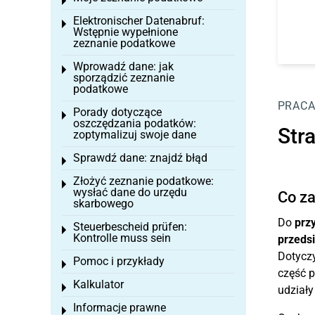
Toggle menu
Elektronischer Datenabruf:
Toggle menu
Wstępnie wypełnione
zeznanie podatkowe
Wprowadź dane: jak
Toggle menu
sporządzić zeznanie
podatkowe
PRACA
Porady dotyczące
Toggle menu
oszczędzania podatków:
Str
zoptymalizuj swoje dane
Sprawdź dane: znajdź błąd
Toggle menu
Złożyć zeznanie podatkowe:
Toggle menu
wysłać dane do urzędu
Co za
skarbowego
Do
prz
Steuerbescheid prüfen:
Toggle menu
Kontrolle muss sein
przedsi
Dotyczy
Pomoc i przykłady
Toggle menu
część p
Kalkulator
Toggle menu
udziały
Informacje prawne
Toggle menu