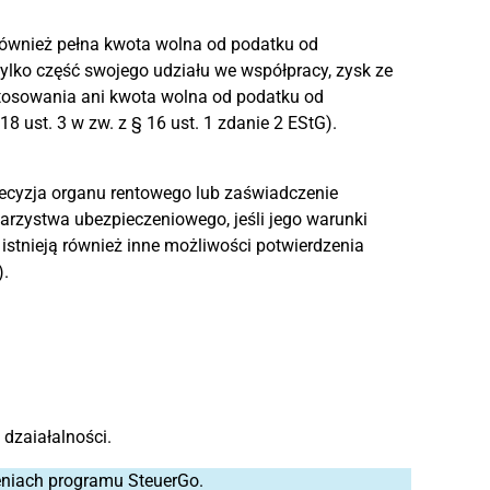
ównież pełna kwota wolna od podatku od
 tylko część swojego udziału we współpracy, zysk ze
tosowania ani kwota wolna od podatku od
8 ust. 3 w zw. z § 16 ust. 1 zdanie 2 EStG).
decyzja organu rentowego lub zaświadczenie
arzystwa ubezpieczeniowego, jeśli jego warunki
 istnieją również inne możliwości potwierdzenia
).
dzaiałalności.
eniach programu SteuerGo.