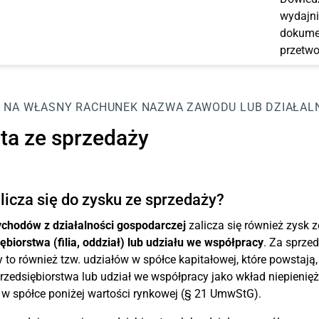
wydajni
dokumen
przetwo
 NA WŁASNY RACHUNEK
NAZWA ZAWODU LUB DZIAŁAL
ata ze sprzedaży
licza się do zysku ze sprzedaży?
ychodów z działalności gospodarczej
zalicza się również zysk 
ębiorstwa (filia, oddział) lub udziału we współpracy
. Za sprze
 to również tzw. udziałów w spółce kapitałowej, które powstają
rzedsiębiorstwa lub udział we współpracy jako wkład niepienięż
 w spółce poniżej wartości rynkowej (§ 21 UmwStG).