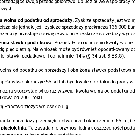
przedające swoje przedsiębiorstwo lub udział we współpracy 
owych:
a wolna od podatku od sprzedaży:
Zysk ze sprzedaży jest woln
jsza się jednak, jeśli zysk ze sprzedaży przekracza 136.000 E
przedaży przestaje obowiązywać przy zysku ze sprzedaży wynos
żona stawka podatkowa:
Pozostały po odliczeniu kwoty wolnej 
dą pięcioletnią. Na wniosek może być również opodatkowany 
iej stawki podatkowej i co najmniej 14% (§ 34 ust. 3 EStG).
wolna od podatku od sprzedaży i obniżona stawka podatkowa 
 Państwo ukończyć 55 lat lub być trwale niezdolni do pracy w
można skorzystać tylko raz w życiu: kwota wolna od podatku o
tkowa od 2001 roku.
ą Państwo złożyć wniosek o ulgi.
adku sprzedaży przedsiębiorstwa przed ukończeniem 55 lat, bez t
pięcioletnią
. Ta zasada nie przynosi jednak oszczędności poda