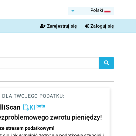
Polski
Zarejestruj się
Zaloguj się
I DLA TWOJEGO PODATKU:
beta
elliScan
KI
ezproblemowego zwrotu pieniędzy!
 ze stresem podatkowym!
 się, jak wypełnić zeznanie podatkowe szybciej i