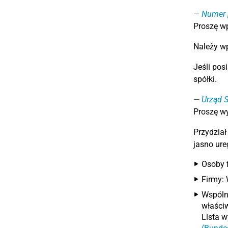
Numer 
Proszę w
Należy wp
Jeśli pos
spółki.
Urząd 
Proszę wy
Przydział
jasno ur
Osoby f
Firmy: 
Wspóln
właściw
Lista w