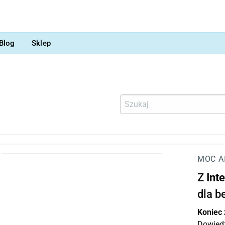
Blog
Sklep
MOC A
Z
Int
dla b
Koniec
Dowiedz