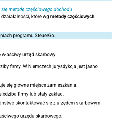
je się metodę częściowego dochodu
dzaiałalności, które wg
metody częściowych
eniach programu SteuerGo.
ę właściwy urząd skarbowy
iby firmy. W Niemczech jurysdykcja jest jasno
uje się główne miejsce zamieszkania.
iedziba firmy lub stały zakład.
 Państwo skontaktować się z urzędem skarbowym
łaściwego urzędu skarbowego.