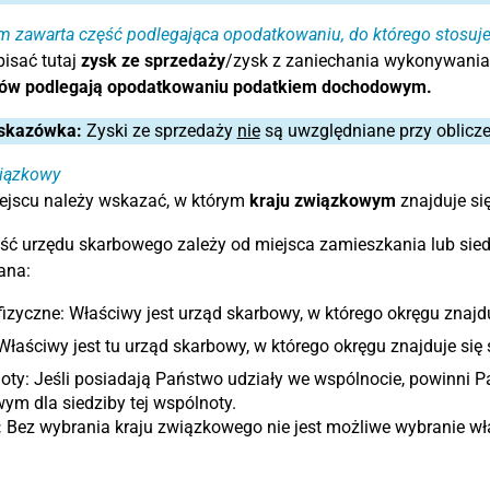
tym zawarta część podlegająca opodatkowaniu, do którego stosu
isać tutaj
zysk ze sprzedaży
/zysk z zaniechania wykonywania 
ów podlegają opodatkowaniu podatkiem dochodowym.
skazówka:
Zyski ze sprzedaży
nie
są uwzględniane przy oblicz
wiązkowy
ejscu należy wskazać, w którym
kraju związkowym
znajduje si
ć urzędu skarbowego zależy od miejsca zamieszkania lub siedz
ana:
izyczne: Właściwy jest urząd skarbowy, w którego okręgu znajd
Właściwy jest tu urząd skarbowy, w którego okręgu znajduje się s
oty: Jeśli posiadają Państwo udziały we wspólnocie, powinni
ym dla siedziby tej wspólnoty.
:
Bez wybrania kraju związkowego nie jest możliwe wybranie w