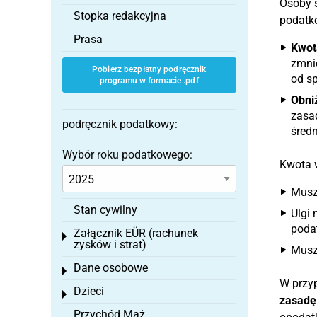
Osoby s
Stopka redakcyjna
podatk
Prasa
Kwot
zmnie
Pobierz bezpłatny podręcznik
od s
programu w formacie .pdf
Obni
zasa
podręcznik podatkowy:
średn
Wybór roku podatkowego:
Kwota 
Muszą
Stan cywilny
Ulgi 
poda
Załącznik EÜR (rachunek
Toggle menu
zysków i strat)
Musz
Dane osobowe
Toggle menu
W przyp
Dzieci
Toggle menu
zasadę 
Przychód Mąż