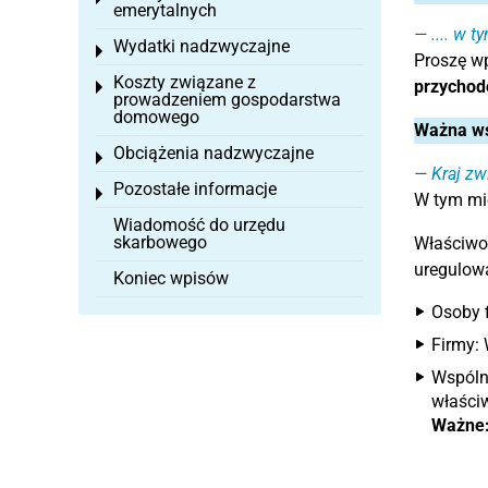
emerytalnych
.... w 
Wydatki nadzwyczajne
Toggle menu
Proszę wp
Koszty związane z
przychod
Toggle menu
prowadzeniem gospodarstwa
domowego
Ważna w
Obciążenia nadzwyczajne
Toggle menu
Kraj z
Pozostałe informacje
Toggle menu
W tym mi
Wiadomość do urzędu
skarbowego
Właściwoś
uregulow
Koniec wpisów
Osoby f
Firmy: 
Wspóln
właściw
Ważne