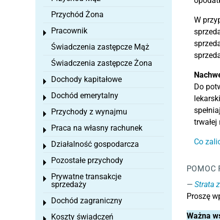
opodat
Przychód Żona
W przy
Pracownik
sprzeda
Toggle menu
sprzeda
Świadczenia zastępcze Mąż
sprzeda
Świadczenia zastępcze Żona
Nachwe
Dochody kapitałowe
Toggle menu
Do potw
Dochód emerytalny
Toggle menu
lekarsk
spełnia
Przychody z wynajmu
Toggle menu
trwałej
Praca na własny rachunek
Toggle menu
Co zali
Działalność gospodarcza
Toggle menu
Pozostałe przychody
Toggle menu
POMOC 
Prywatne transakcje
Toggle menu
sprzedaży
Strata
Proszę wp
Dochód zagraniczny
Toggle menu
Ważna w
Koszty świadczeń
Toggle menu