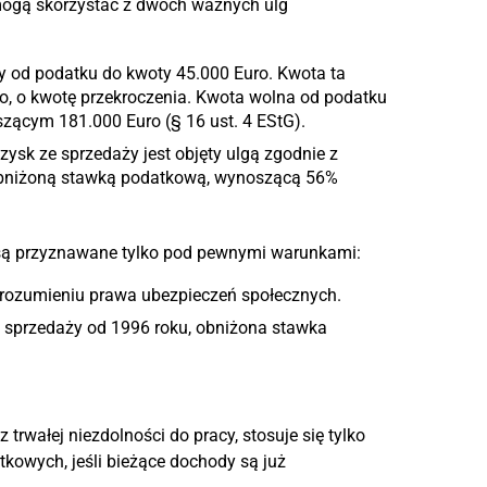
mogą skorzystać z dwóch ważnych ulg
y od podatku do kwoty 45.000 Euro. Kwota ta
uro, o kwotę przekroczenia. Kwota wolna od podatku
zącym 181.000 Euro (§ 16 ust. 4 EStG).
zysk ze sprzedaży jest objęty ulgą zgodnie z
obniżoną stawką podatkową, wynoszącą 56%
są przyznawane tylko pod pewnymi warunkami:
 rozumieniu prawa ubezpieczeń społecznych.
d sprzedaży od 1996 roku, obniżona stawka
rwałej niezdolności do pracy, stosuje się tylko
tkowych, jeśli bieżące dochody są już