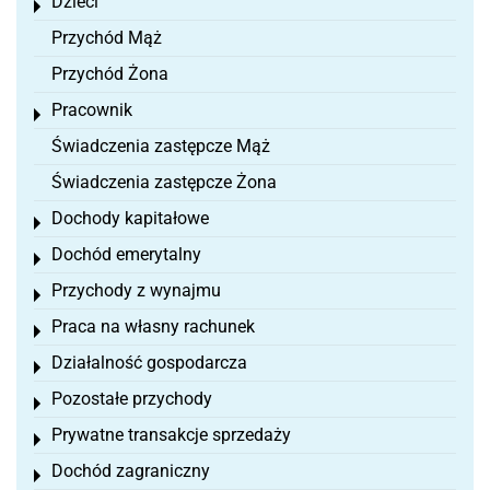
Dzieci
Toggle menu
Przychód Mąż
Przychód Żona
Pracownik
Toggle menu
Świadczenia zastępcze Mąż
Świadczenia zastępcze Żona
Dochody kapitałowe
Toggle menu
Dochód emerytalny
Toggle menu
Przychody z wynajmu
Toggle menu
Praca na własny rachunek
Toggle menu
Działalność gospodarcza
Toggle menu
Pozostałe przychody
Toggle menu
Prywatne transakcje sprzedaży
Toggle menu
Dochód zagraniczny
Toggle menu