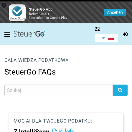
×
SteuerGo App
Ansehen
forium GmbH
kostenlos - In Google Play
22
CAŁA WIEDZA PODATKOWA
SteuerGo FAQs
MOC AI DLA TWOJEGO PODATKU:
beta
Z
IntelliScan