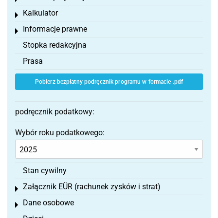
Kalkulator
Toggle menu
Informacje prawne
Toggle menu
Stopka redakcyjna
Prasa
Pobierz bezpłatny podręcznik programu w formacie .pdf
podręcznik podatkowy:
Wybór roku podatkowego:
Stan cywilny
Załącznik EÜR (rachunek zysków i strat)
Toggle menu
Dane osobowe
Toggle menu