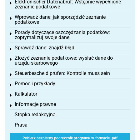
Elektronischer Datenabruf: Wstępnie wypełnione
Toggle menu
zeznanie podatkowe
Wprowadź dane: jak sporządzić zeznanie
Toggle menu
podatkowe
Porady dotyczące oszczędzania podatków:
Toggle menu
zoptymalizuj swoje dane
Sprawdź dane: znajdź błąd
Toggle menu
Złożyć zeznanie podatkowe: wysłać dane do
Toggle menu
urzędu skarbowego
Steuerbescheid prüfen: Kontrolle muss sein
Toggle menu
Pomoc i przykłady
Toggle menu
Kalkulator
Toggle menu
Informacje prawne
Toggle menu
Stopka redakcyjna
Prasa
Pobierz bezpłatny podręcznik programu w formacie .pdf