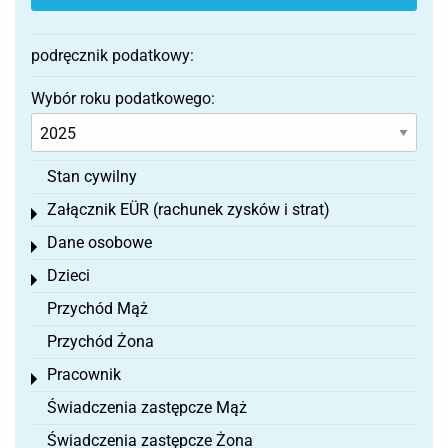
podręcznik podatkowy:
Wybór roku podatkowego:
Stan cywilny
Załącznik EÜR (rachunek zysków i strat)
Toggle menu
Dane osobowe
Toggle menu
Dzieci
Toggle menu
Przychód Mąż
Przychód Żona
Pracownik
Toggle menu
Świadczenia zastępcze Mąż
Świadczenia zastępcze Żona