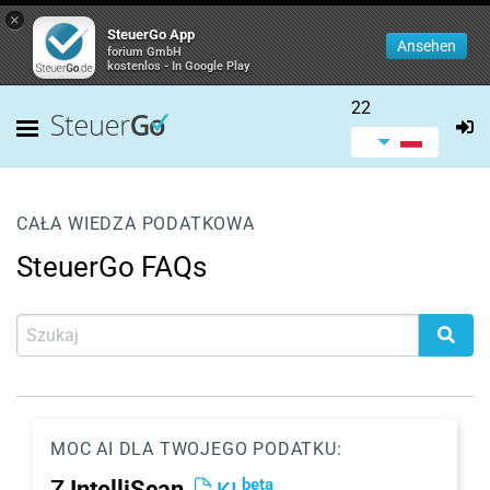
×
SteuerGo App
Ansehen
forium GmbH
kostenlos - In Google Play
22
CAŁA WIEDZA PODATKOWA
SteuerGo FAQs
MOC AI DLA TWOJEGO PODATKU:
beta
Z
IntelliScan