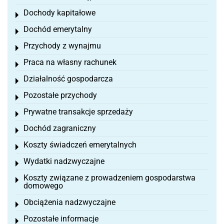
Dochody kapitałowe
Toggle menu
Dochód emerytalny
Toggle menu
Przychody z wynajmu
Toggle menu
Praca na własny rachunek
Toggle menu
Działalność gospodarcza
Toggle menu
Pozostałe przychody
Toggle menu
Prywatne transakcje sprzedaży
Toggle menu
Dochód zagraniczny
Toggle menu
Koszty świadczeń emerytalnych
Toggle menu
Wydatki nadzwyczajne
Toggle menu
Koszty związane z prowadzeniem gospodarstwa
Toggle menu
domowego
Obciążenia nadzwyczajne
Toggle menu
Pozostałe informacje
Toggle menu