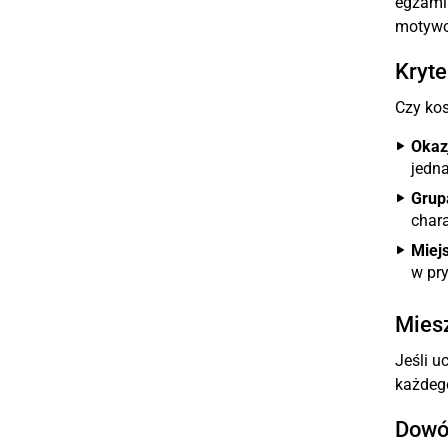
egzamin
motyw
Kryte
Czy kos
Okaz
jedn
Grup
chara
Miej
w pr
Mies
Jeśli u
każdego
Dowó