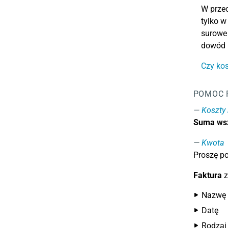
W przec
tylko w
surowe 
dowód r
Czy kos
POMOC 
Koszty 
Suma wsz
Kwota
Proszę p
Faktura
z
Nazwę i
Datę
Rodzaj 