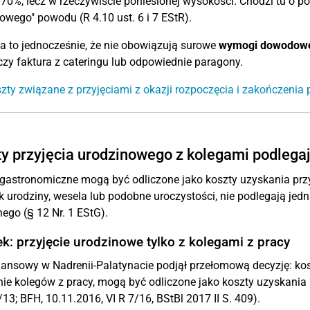
 70%, lecz w rzeczywiście poniesionej wysokości. Chodzi tu o p
wego" powodu (R 4.10 ust. 6 i 7 EStR).
 to jednocześnie, że nie obowiązują surowe
wymogi dowodow
zy faktura z cateringu lub odpowiednie paragony.
zty związane z przyjęciami z okazji rozpoczęcia i zakończenia 
y przyjęcia urodzinowego z kolegami podlegaj
gastronomiczne mogą być odliczone jako koszty uzyskania przyc
ak urodziny, wesela lub podobne uroczystości, nie podlegają jed
ego (§ 12 Nr. 1 EStG).
k: przyjęcie urodzinowe tylko z kolegami z pracy
ansowy w Nadrenii-Palatynacie podjął przełomową decyzję: kos
ie kolegów z pracy, mogą być odliczone jako koszty uzyskania
13; BFH, 10.11.2016, VI R 7/16, BStBl 2017 II S. 409).