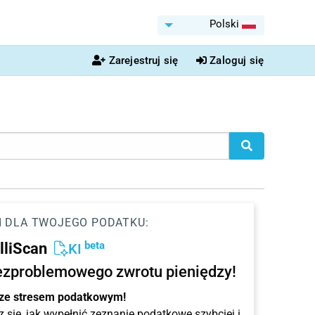
Polski
Zarejestruj się
Zaloguj się
I DLA TWOJEGO PODATKU:
beta
elliScan
KI
ezproblemowego zwrotu pieniędzy!
 ze stresem podatkowym!
 się, jak wypełnić zeznanie podatkowe szybciej i