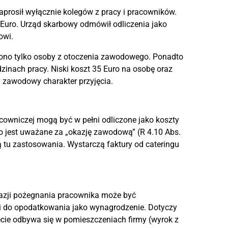
aprosił wyłącznie kolegów z pracy i pracowników.
0 Euro. Urząd skarbowy odmówił odliczenia jako
owi.
ono tylko osoby z otoczenia zawodowego. Ponadto
inach pracy. Niski koszt 35 Euro na osobę oraz
y zawodowy charakter przyjęcia.
cowniczej mogą być w pełni odliczone jako koszty
o jest uważane za „okazję zawodową” (R 4.10 Abs.
tu zastosowania. Wystarczą faktury od cateringu
okazji pożegnania pracownika może być
i do opodatkowania jako wynagrodzenie. Dotyczy
jęcie odbywa się w pomieszczeniach firmy (wyrok z