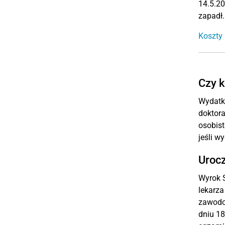
14.5.20
zapadł.
Koszty 
Czy k
Wydatki
doktora
osobist
jeśli w
Urocz
Wyrok S
lekarza
zawodow
dniu 18