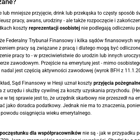
zane?
 lub mniejsze przyjęcie, drink lub przekąska to częsty sposób
ileusz pracy, awans, urodziny - ale także rozpoczęcie i zakończ
dkach koszty
reprezentacji osobistej
nie podlegają odliczeniu 
e Federalny Trybunał Finansowy i kilka sądów finansowych wyj
eniem pracy są związane z pracą i dlatego mogą być odliczone
enie pracy to - w przeciwieństwie do urodzin lub innych uroczys
erze zawodowym. Przejście na emeryturę jest - mimo osobisteg
 nadal jest częścią aktywności zawodowej (wyrok BFH z 11.1.20
kład, Sąd Finansowy w Hesji uznał koszty
przyjęcia pożegnaln
a z urzędu i służby cywilnej za koszty uzyskania przychodu. (H
e w tej sprawie jest to, że urzędnik skarbowy nie przeszedł na em
ć jako doradca podatkowy. Jednak nie ma to znaczenia, ponie
 powodu osiągnięcia wieku emerytalnego.
poczęstunku dla współpracowników
nie są - jak w przypadku 