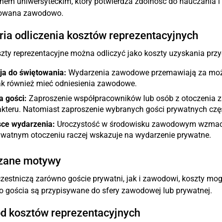
em uniwersyteckim, który potwierdza zdolność do nauczania i 
owana zawodowo.
ria odliczenia kosztów reprezentacyjnych
zty reprezentacyjne można odliczyć jako koszty uzyskania przy
ja do świętowania:
Wydarzenia zawodowe przemawiają za możli
ak również mieć odniesienia zawodowe.
a gości:
Zaproszenie współpracowników lub osób z otoczenia
kteru. Natomiast zaproszenie wybranych gości prywatnych częs
sce wydarzenia:
Uroczystość w środowisku zawodowym wzmacni
ywatnym otoczeniu raczej wskazuje na wydarzenie prywatne.
zane motywy
czestniczą zarówno goście prywatni, jak i zawodowi, koszty mo
 gościa są przypisywane do sfery zawodowej lub prywatnej.
d kosztów reprezentacyjnych