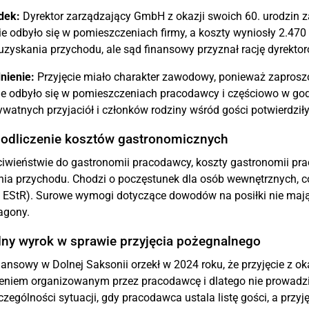
dek:
Dyrektor zarządzający GmbH z okazji swoich 60. urodzin z
ie odbyło się w pomieszczeniach firmy, a koszty wyniosły 2.47
uzyskania przychodu, ale sąd finansowy przyznał rację dyrektor
nienie:
Przyjęcie miało charakter zawodowy, ponieważ zaprosz
ie odbyło się w pomieszczeniach pracodawcy i częściowo w godz
ywatnych przyjaciół i członków rodziny wśród gości potwierdził
 odliczenie kosztów gastronomicznych
iwieństwie do gastronomii pracodawcy, koszty gastronomii pra
ia przychodu. Chodzi o poczęstunek dla osób wewnętrznych, c
 EStR). Surowe wymogi dotyczące dowodów na posiłki nie mają 
agony.
lny wyrok w sprawie przyjęcia pożegnalnego
ansowy w Dolnej Saksonii orzekł w 2024 roku, że przyjęcie z 
eniem organizowanym przez pracodawcę i dlatego nie prowadz
czególności sytuacji, gdy pracodawca ustala listę gości, a przy