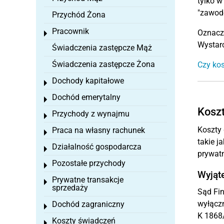
tylko w
"zawodo
Przychód Żona
Pracownik
Oznacza
Toggle menu
Wystarc
Świadczenia zastępcze Mąż
Świadczenia zastępcze Żona
Czy kos
Dochody kapitałowe
Toggle menu
Dochód emerytalny
Toggle menu
Koszt
Przychody z wynajmu
Toggle menu
Koszty 
Praca na własny rachunek
Toggle menu
takie j
Działalność gospodarcza
Toggle menu
prywatn
Pozostałe przychody
Toggle menu
Wyjąte
Prywatne transakcje
Toggle menu
sprzedaży
Sąd Fin
wyłączn
Dochód zagraniczny
Toggle menu
K 1868/
Koszty świadczeń
Toggle menu