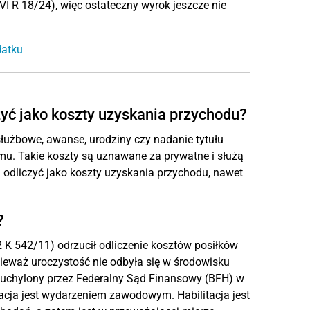
VI R 18/24), więc ostateczny wyrok jeszcze nie
datku
zyć jako koszty uzyskania przychodu?
 służbowe, awanse, urodziny czy nadanie tytułu
mu. Takie koszty są uznawane za prywatne i służą
h odliczyć jako koszty uzyskania przychodu, nawet
?
2 K 542/11) odrzucił odliczenie kosztów posiłków
onieważ uroczystość nie odbyła się w środowisku
 uchylony przez Federalny Sąd Finansowy (BFH) w
litacja jest wydarzeniem zawodowym. Habilitacja jest