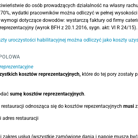
iwieństwie do osób prowadzących działalność na własny rachun
 70%, wydatki pracowników można odliczyć w pełnej wysokości
wymogi dotyczące dowodów: wystarczą faktury od firmy cateri
eprezentacyjny (wyrok BFH z 20.1.2016, sygn. akt: VI R 24/15).
zty uroczystości habilitacyjnej można odliczyć jako koszty uz
POLOWA
reprezentacyjne
ystkich kosztów reprezentacyjnych,
które do tej pory zostały
odać
sumę kosztów reprezentacyjnych
.
 restauracji odnosząca się do kosztów repezentacyjnych
musi
z
 adres restauracji
i zakres usług (wszystkie zamówione dania i napoje muszą być