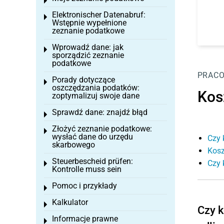
Toggle menu
Elektronischer Datenabruf:
Toggle menu
Wstępnie wypełnione
zeznanie podatkowe
Wprowadź dane: jak
Toggle menu
sporządzić zeznanie
podatkowe
PRAC
Porady dotyczące
Toggle menu
oszczędzania podatków:
Kos
zoptymalizuj swoje dane
Sprawdź dane: znajdź błąd
Toggle menu
Złożyć zeznanie podatkowe:
Toggle menu
wysłać dane do urzędu
Czy 
skarbowego
Kosz
Steuerbescheid prüfen:
Czy 
Toggle menu
Kontrolle muss sein
Pomoc i przykłady
Toggle menu
Kalkulator
Toggle menu
Czy k
Informacje prawne
Toggle menu