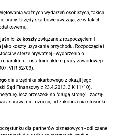
 świętowania ważnych wydarzeń osobistych, takich
enie pracy. Urzędy skarbowe uważają, że w takich
podatkowemu.
aśniło, że
koszty
związane z rozpoczęciem i
 jako koszty uzyskania przychodu. Rozpoczęcie i
tości w sferze prywatnej - wydarzenia o
o charakteru - ostatnim aktem pracy zawodowej i
07, VI R 52/03).
ego
dla urzędnika skarbowego z okazji jego
eski Sąd Finansowy z 23.4.2013, 3 K 11/10).
eryturę, lecz przeszedł na "drugą stronę" i zaczął
waż sprawa nie różni się od zakończenia stosunku
poczęstunku dla partnerów biznesowych - odliczane