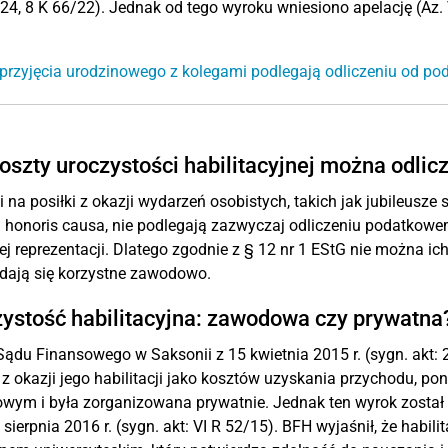
24, 8 K 66/22). Jednak od tego wyroku wniesiono apelację (Az. 
przyjęcia urodzinowego z kolegami podlegają odliczeniu od po
oszty uroczystości habilitacyjnej można odlic
 na posiłki z okazji wydarzeń osobistych, takich jak jubileusze
 honoris causa, nie podlegają zazwyczaj odliczeniu podatkowe
ej reprezentacji. Dlatego zgodnie z § 12 nr 1 EStG nie można ic
ydają się korzystne zawodowo.
ystość habilitacyjna: zawodowa czy prywatna
ądu Finansowego w Saksonii z 15 kwietnia 2015 r. (sygn. akt: 
 z okazji jego habilitacji jako kosztów uzyskania przychodu, p
ym i była zorganizowana prywatnie. Jednak ten wyrok został
 sierpnia 2016 r. (sygn. akt: VI R 52/15). BFH wyjaśnił, że habi