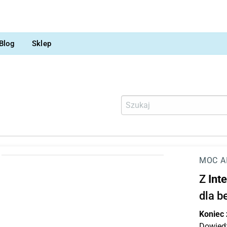
Blog
Sklep
MOC A
Z
Int
dla b
Koniec
Dowiedz