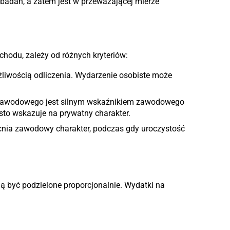
badań, a zatem jest w przeważającej mierze
chodu, zależy od różnych kryteriów:
wością odliczenia. Wydarzenie osobiste może
 zawodowego jest silnym wskaźnikiem zawodowego
to wskazuje na prywatny charakter.
a zawodowy charakter, podczas gdy uroczystość
gą być podzielone proporcjonalnie. Wydatki na