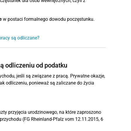
oczęstunek dla osób wewnętrznych, czyli z
e
w postaci formalnego dowodu poczęstunku.
pracy są odliczane?
ą odliczeniu od podatku
hodu, jeśli są związane z pracą. Prywatne okazje,
nak odliczeniu, ponieważ są zaliczane do życia
zty przyjęcia urodzinowego, na które zaproszono
 przychodu (FG Rheinland-Pfalz vom 12.11.2015, 6