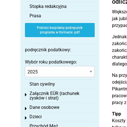
odlic
Stopka redakcyjna
Większe
Prasa
jak jub
przypa
Pobierz bezpłatny podręcznik
programu w formacie .pdf
Jednakż
zakończ
podręcznik podatkowy:
zakończ
charakt
Wybór roku podatkowego:
dlatego
Na przy
odejści
Stan cywilny
Pikantn
Załącznik EÜR (rachunek
Toggle menu
pracowa
zysków i strat)
pracy z
Dane osobowe
Toggle menu
Tipp
Dzieci
Toggle menu
Koszty
Przychód Mąż