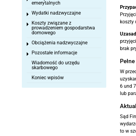
emerytalnych
Przypa
Wydatki nadzwyczajne
Przyjęc
Toggle menu
koszty 
Koszty związane z
Toggle menu
prowadzeniem gospodarstwa
domowego
Uzasad
przyjęc
Obciążenia nadzwyczajne
Toggle menu
brak pr
Pozostałe informacje
Toggle menu
Pełne
Wiadomość do urzędu
skarbowego
W przec
Koniec wpisów
uzyskan
6 und 7
lub par
Aktua
Sąd Fin
wydarz
to w sz