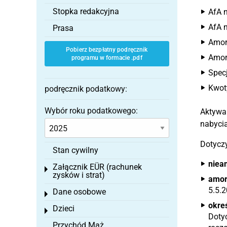
Stopka redakcyjna
AfA n
AfA 
Prasa
Amort
Pobierz bezpłatny podręcznik
Amort
programu w formacie .pdf
Specj
Kwoty
podręcznik podatkowy:
Wybór roku podatkowego:
Aktywa
nabycia
Dotyczy
Stan cywilny
niea
Załącznik EÜR (rachunek
Toggle menu
zysków i strat)
amor
5.5.2
Dane osobowe
Toggle menu
okre
Dzieci
Toggle menu
Doty
Przychód Mąż