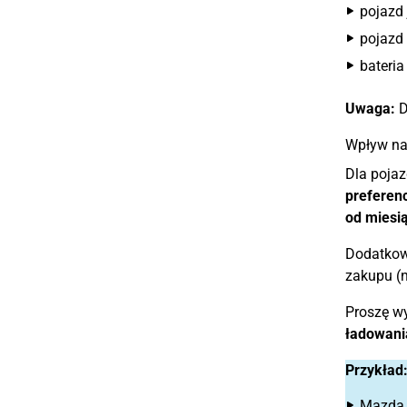
pojazd
pojazd
bateri
Uwaga:
D
Wpływ na
Dla pojaz
preferen
od miesi
Dodatkow
zakupu (
Proszę wyb
ładowani
Przykład
Mazda