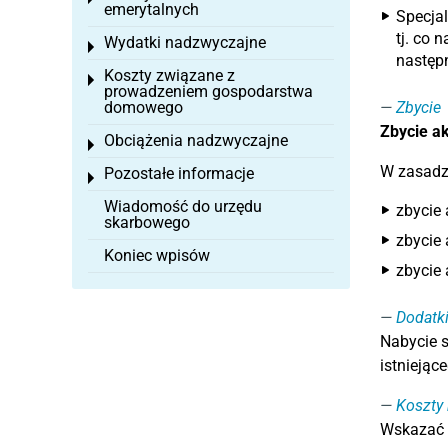
emerytalnych
Specjal
tj. co 
Wydatki nadzwyczajne
Toggle menu
następ
Koszty związane z
Toggle menu
prowadzeniem gospodarstwa
domowego
Zbycie
Zbycie a
Obciążenia nadzwyczajne
Toggle menu
W zasadzi
Pozostałe informacje
Toggle menu
Wiadomość do urzędu
zbycie
skarbowego
zbycie 
Koniec wpisów
zbycie
Dodatk
Nabycie s
istniejąc
Koszty 
Wskazać 