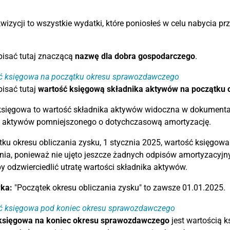
wizycji to wszystkie wydatki, które poniosłeś w celu nabycia prz
pisać tutaj znaczącą
nazwę dla dobra gospodarczego
.
ć księgowa na początku okresu sprawozdawczego
isać tutaj
wartość księgową składnika aktywów na początku o
sięgowa to wartość składnika aktywów widoczna w dokumentac
a aktywów pomniejszonego o dotychczasową amortyzację.
ku okresu obliczania zysku, 1 stycznia 2025, wartość księgo
ia, ponieważ nie ujęto jeszcze żadnych odpisów amortyzacyjn
by odzwierciedlić utratę wartości składnika aktywów.
ka:
"Początek okresu obliczania zysku" to zawsze 01.01.2025.
ć księgowa pod koniec okresu sprawozdawczego
księgowa na koniec okresu sprawozdawczego
jest wartością 