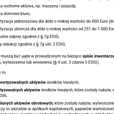
a ruchome aktywa, np. maszyny i pojazdy,
na domowe biuro,
yzacja jednorazowa dla dóbr o niskiej wartości do 800 Euro (do
yzacja zbiorcza dla dóbr o niskiej wartości od 251 do 1.000 Eur
alne odpisy zgodnie z § 7g EStG,
 redukcji zgodnie z § 7g ust. 2 EStG.
 muszą być ujęte w prowadzonym na bieżąco
spisie inwentarz
, wytworzenia lub wniesienia (§ 4 ust. 3 zdanie 5 EStG).
 to
mortyzowalnych aktywów
środków trwałych,
tyzowalnych aktywów
środków trwałych, które zostały nabyte,
006,
ślonych aktywów obrotowych
, które zostały nabyte, wytworzon
czy to udziałów w spółkach kapitałowych, papierów wartościo