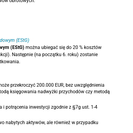
ywów obrotowych.
hodowym (EStG)
owym (EStG)
można ubiegać się do 20 % kosztów
kcji). Następnie (na początku 6. roku) zostanie
ytkowania.
może przekroczyć 200.000 EUR, bez uwzględnienia
 metodą księgowania nadwyżki przychodów czy metodą
i potrącenia inwestycji zgodnie z §7g ust. 1-4
wo nabytych aktywów, ale również w przypadku