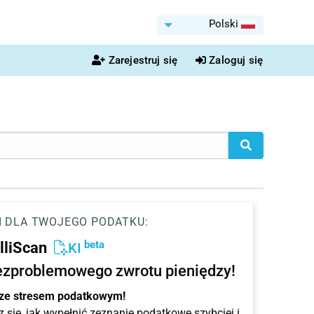
Polski
Zarejestruj się
Zaloguj się
I DLA TWOJEGO PODATKU:
beta
elliScan
KI
ezproblemowego zwrotu pieniędzy!
 ze stresem podatkowym!
 się, jak wypełnić zeznanie podatkowe szybciej i