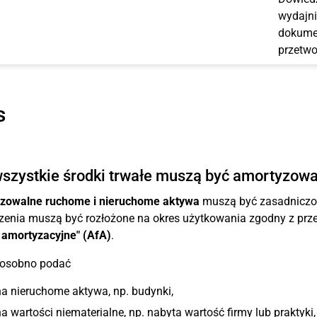
wydajni
dokumen
przetwo
s
szystkie środki trwałe muszą być amortyzow
zowalne ruchome i nieruchome aktywa
muszą być zasadniczo "
enia muszą być rozłożone na okres użytkowania zgodny z prz
 amortyzacyjne" (AfA)
.
 osobno podać
a nieruchome aktywa, np. budynki,
a wartości niematerialne, np. nabyta wartość firmy lub praktyki,