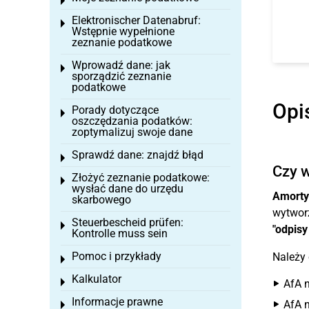
Toggle menu
Elektronischer Datenabruf:
Toggle menu
Wstępnie wypełnione
zeznanie podatkowe
Wprowadź dane: jak
Toggle menu
sporządzić zeznanie
podatkowe
Opi
Porady dotyczące
Toggle menu
oszczędzania podatków:
zoptymalizuj swoje dane
Sprawdź dane: znajdź błąd
Toggle menu
Czy w
Złożyć zeznanie podatkowe:
Toggle menu
wysłać dane do urzędu
Amorty
skarbowego
wytworz
Steuerbescheid prüfen:
Toggle menu
"odpisy
Kontrolle muss sein
Pomoc i przykłady
Należy
Toggle menu
Kalkulator
Toggle menu
AfA n
Informacje prawne
AfA n
Toggle menu