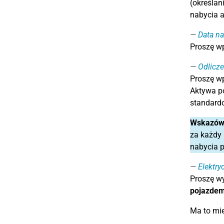
(określan
nabycia 
Data na
Proszę w
Odlicze
Proszę w
Aktywa po
standardo
Wskazów
za każdy 
nabycia p
Elektry
Proszę wy
pojazdem 
Ma to mie