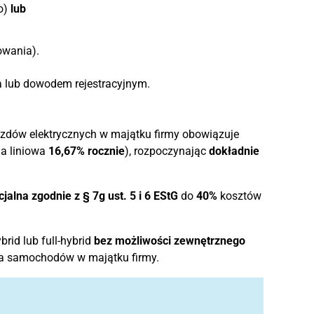
o)
lub
owania).
 lub dowodem rejestracyjnym.
zdów elektrycznych w majątku firmy obowiązuje
a liniowa
16,67% rocznie
), rozpoczynając
dokładnie
jalna zgodnie z § 7g ust. 5 i 6 EStG
do
40%
kosztów
brid lub full-hybrid
bez możliwości zewnętrznego
a samochodów w majątku firmy.