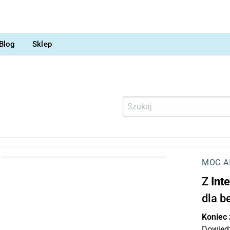
Blog
Sklep
MOC A
Z
Int
dla b
Koniec
Dowiedz