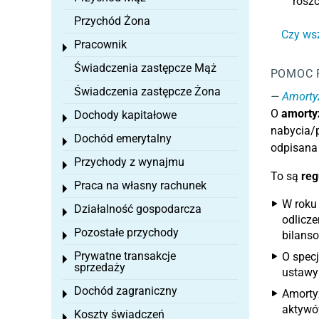
rosz
Przychód Żona
Czy ws
Pracownik
Toggle menu
Świadczenia zastępcze Mąż
POMOC 
Świadczenia zastępcze Żona
Amortyz
O
amortyz
Dochody kapitałowe
Toggle menu
nabycia/p
Dochód emerytalny
Toggle menu
odpisana 
Przychody z wynajmu
Toggle menu
To są
reg
Praca na własny rachunek
Toggle menu
W roku
Działalność gospodarcza
Toggle menu
odlicze
Pozostałe przychody
bilans
Toggle menu
Prywatne transakcje
O specj
Toggle menu
sprzedaży
ustawy
Dochód zagraniczny
Amorty
Toggle menu
aktywó
Koszty świadczeń
Toggle menu