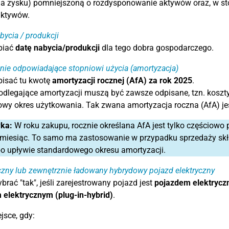
ia zysku) pomniejszoną o rozdysponowanie aktywów oraz, w st
aktywów.
bycia / produkcji
piać
datę nabycia/produkcji
dla tego dobra gospodarczego.
nie odpowiadające stopniowi użycia (amortyzacja)
pisać tu kwotę
amortyzacji rocznej (AfA) za rok 2025
.
dlegające amortyzacji muszą być zawsze odpisane, tzn. koszty
wy okres użytkowania. Tak zwana amortyzacja roczna (AfA) jes
ka:
W roku zakupu, rocznie określana AfA jest tylko częściowo
miesiąc. To samo ma zastosowanie w przypadku sprzedaży skła
o upływie standardowego okresu amortyzacji.
czny lub zewnętrznie ładowany hybrydowy pojazd elektryczny
brać "tak", jeśli zarejestrowany pojazd jest
pojazdem elektryc
elektrycznym (plug-in-hybrid)
.
jsce, gdy: