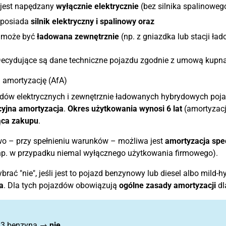
 jest napędzany
wyłącznie elektrycznie
(bez silnika spalinoweg
 posiada
silnik elektryczny i spalinowy
oraz
a może być
ładowana zewnętrznie
(np. z gniazdka lub stacji ład
ecydujące są dane techniczne pojazdu zgodnie z umową kupna
 amortyzację (AfA)
dów elektrycznych i zewnętrznie ładowanych hybrydowych poja
cyjna amortyzacja
.
Okres użytkowania wynosi 6 lat
(amortyzacj
ąca zakupu
.
o – przy spełnieniu warunków – możliwa jest
amortyzacja spec
np. w przypadku niemal wyłącznego użytkowania firmowego).
rać "nie", jeśli jest to pojazd benzynowy lub diesel albo mild-hy
a
. Dla tych pojazdów obowiązują
ogólne zasady amortyzacji
dl
:
 3 benzyna →
nie