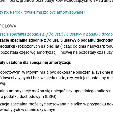
czeń i praw, gruntów oraz budynków wchodzących w skład akt
zystkie środki trwałe muszą być amortyzowane?
POLOWA
acja specjalna zgodnie z § 7g ust.5 i 6 ustawy o podatku doc
ację specjalną zgodnie z 7g ust. 5 ustawy o podatku dochod
rodukcji - rozłożonych na pięć lat (licząc od dnia nabycia/produ
pozostała część wg amortyzacji liniowej na pozostały czas uż
uły ustalone dla specjalnej amortyzacji
:
 obrotowym, w którym mają być dokonane odliczenia, zysk nie 
ń inwestycyjnych i bez względu na to, czy zysk jest ustalany
ową.
alną amortyzację można się ubiegać bez uprzedniego naliczenia 
 o podatku dochodowym (EStG).
zacja specjalna może być stosowana nie tylko w przypadku no
w nabytych w stanie używanym.