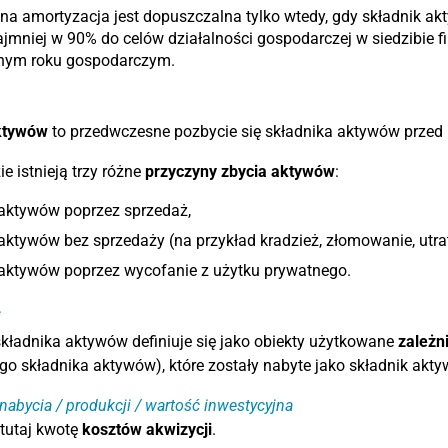
na amortyzacja jest dopuszczalna tylko wtedy, gdy składnik ak
najmniej w 90% do celów działalności gospodarczej w siedzibie f
nym roku gospodarczym.
ktywów
to przedwczesne pozbycie się składnika aktywów przed
e istnieją trzy różne
przyczyny zbycia aktywów
:
 aktywów poprzez sprzedaż,
aktywów bez sprzedaży (na przykład kradzież, złomowanie, utrat
 aktywów poprzez wycofanie z użytku prywatnego.
i
kładnika aktywów definiuje się jako obiekty użytkowane
zależn
ego składnika aktywów), które zostały nabyte jako składnik akt
nabycia / produkcji / wartość inwestycyjna
tutaj kwotę
kosztów akwizycji
.