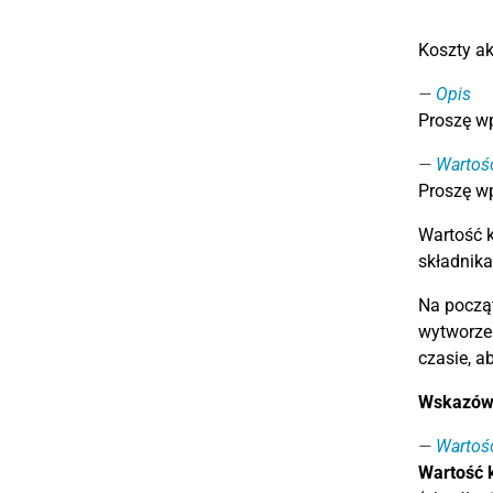
Koszty ak
Opis
Proszę w
Wartoś
Proszę wp
Wartość k
składnik
Na począt
wytworzen
czasie, a
Wskazów
Wartoś
Wartość 