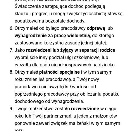
Świadczenia zastępujące dochód podlegają
klauzuli progresji i mogą zwiększyć osobistą stawkę
podatkową na pozostałe dochody.
Otrzymałeś od byłego pracodawcy
odprawę
lub
wynagrodzenie za pracę wieloletnią
, do którego
zastosowano korzystną zasadę jednej piątej.
Jako
rozwiedzeni lub żyjący w separacji rodzice
wybraliście inny podział ulgi szkoleniowej lub
ryczałtu dla osób niepełnosprawnych na dziecko.
Otrzymałeś
płatności specjalne
i w tym samym
roku zmieniłeś pracodawcę, a Twój nowy
pracodawca nie uwzględnił wartości od
poprzedniego pracodawcy przy obliczaniu podatku
dochodowego od wynagrodzenia.
Twoje małżeństwo zostało
rozwiedzione
w ciągu
roku lub Twój partner zmarł, a jeden z małżonków
ponownie zawarł związek małżeński w tym samym
roku.