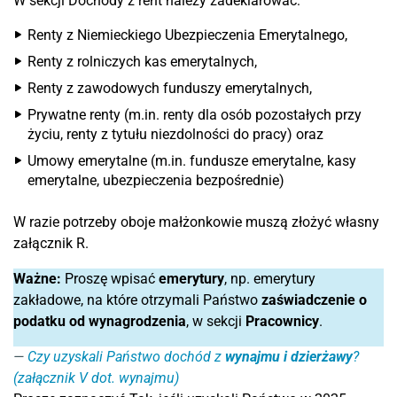
W sekcji Dochody z rent należy zadeklarować:
Renty z Niemieckiego Ubezpieczenia Emerytalnego,
Renty z rolniczych kas emerytalnych,
Renty z zawodowych funduszy emerytalnych,
Prywatne renty (m.in. renty dla osób pozostałych przy
życiu, renty z tytułu niezdolności do pracy) oraz
Umowy emerytalne (m.in. fundusze emerytalne, kasy
emerytalne, ubezpieczenia bezpośrednie)
W razie potrzeby oboje małżonkowie muszą złożyć własny
załącznik R.
Ważne:
Proszę wpisać
emerytury
, np. emerytury
zakładowe, na które otrzymali Państwo
zaświadczenie o
podatku od wynagrodzenia
, w sekcji
Pracownicy
.
Czy uzyskali Państwo dochód z
wynajmu i dzierżawy
?
(załącznik V dot. wynajmu)