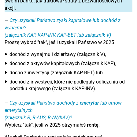
swoim banku, jak traktował straty z bezwartościowych
akcji.
Czy uzyskali Państwo zyski kapitałowe lub dochód z
wynajmu?
(załącznik KAP, KAP-INV, KAP-BET lub załącznik V)
Proszę wybrać "tak", jeśli uzyskali Państwo w 2025
dochód z wynajmu i dzierżawy (załącznik V),
dochód z aktywów kapitałowych (załącznik KAP),
dochó z inwestycji (załącznik KAP-BET) lub
dochód z inwestycji, które nie podlegały odliczeniu od
podatku krajowego (załącznik KAP-INV).
Czy uzyskali Państwo dochody z
emerytur
lub umów
emerytalnych
(załącznik R, R-AUS, R-AV/bAV)?
Wybierz "tak", jeśli w 2025 otrzymałeś
rentę
.