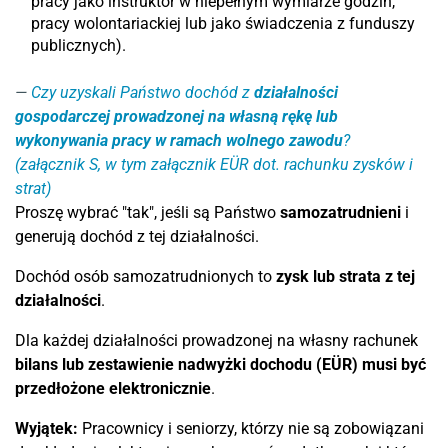
pracy jako instruktor w niepełnym wymiarze godzin,
pracy wolontariackiej lub jako świadczenia z funduszy
publicznych).
Czy uzyskali Państwo dochód z
działalności
gospodarczej prowadzonej na własną rękę
lub
wykonywania pracy w ramach wolnego zawodu
?
(załącznik S, w tym załącznik EÜR dot. rachunku zysków i
strat)
Proszę wybrać "tak", jeśli są Państwo
samozatrudnieni
i
generują dochód z tej działalności.
Dochód osób samozatrudnionych to
zysk lub strata z tej
działalności
.
Dla każdej działalności prowadzonej na własny rachunek
bilans lub zestawienie nadwyżki dochodu (EÜR)
musi
być
przedłożone elektronicznie
.
Wyjątek:
Pracownicy i seniorzy, którzy nie są zobowiązani