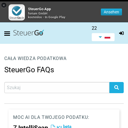
×
SteuerGo App
Ansehen
forium GmbH
kostenlos - In Google Play
22
CAŁA WIEDZA PODATKOWA
SteuerGo FAQs
MOC AI DLA TWOJEGO PODATKU:
beta
Z
IntelliScan