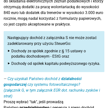
do składania elektronicznych zeznań podatkowych i którzy
otrzymują dodatki za pracę wolontariacką do wysokości
840 euro lub dodatek dla trenerów w wysokości 3.000 euro
rocznie, mogą nadal korzystać z formularzy papierowych,
co jest często akceptowane w praktyce.
Następujący dochód z załącznika S nie może zostać
zadeklarowany przy użyciu SteuerGo:
Dochody ze spółek zgodnie z § 15 ustawy o
podatku dochodowym - EStG oraz
Dochody od spółek kapitału podwyższonego ryzyka.
Czy uzyskali Państwo dochód z
działalności
gospodarczej
czy systemu fotowoltaicznego?
(załącznik G, w tym załącznik EÜR dot. rachunku zysków i
strat)
Proszę wybrać "tak", jeśli prowadzą
Państwo
przedsiębiorstwo
i generują z niego dochód.