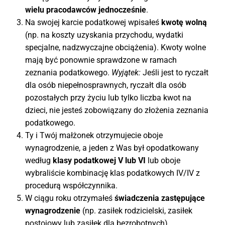
wielu pracodawców jednocześnie
.
Na swojej karcie podatkowej wpisałeś
kwotę wolną
(np. na koszty uzyskania przychodu, wydatki
specjalne, nadzwyczajne obciążenia). Kwoty wolne
mają być ponownie sprawdzone w ramach
zeznania podatkowego.
Wyjątek:
Jeśli jest to ryczałt
dla osób niepełnosprawnych, ryczałt dla osób
pozostałych przy życiu lub tylko liczba kwot na
dzieci, nie jesteś zobowiązany do złożenia zeznania
podatkowego.
Ty i Twój małżonek otrzymujecie oboje
wynagrodzenie, a jeden z Was był opodatkowany
według
klasy podatkowej V lub VI
lub oboje
wybraliście kombinację klas podatkowych IV/IV z
procedurą współczynnika.
W ciągu roku otrzymałeś
świadczenia zastępujące
wynagrodzenie
(np. zasiłek rodzicielski, zasiłek
postojowy lub zasiłek dla bezrobotnych).