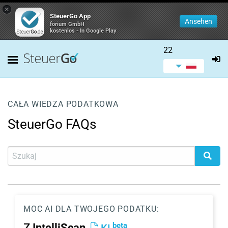
×
SteuerGo App
Ansehen
forium GmbH
kostenlos - In Google Play
22
CAŁA WIEDZA PODATKOWA
SteuerGo FAQs
MOC AI DLA TWOJEGO PODATKU:
beta
Z
IntelliScan