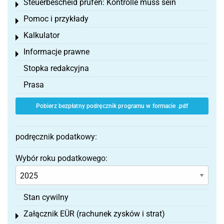
Steuerbescheid prüfen: Kontrolle muss sein
Toggle menu
Pomoc i przykłady
Toggle menu
Kalkulator
Toggle menu
Informacje prawne
Toggle menu
Stopka redakcyjna
Prasa
Pobierz bezpłatny podręcznik programu w formacie .pdf
podręcznik podatkowy:
Wybór roku podatkowego:
Stan cywilny
Załącznik EÜR (rachunek zysków i strat)
Toggle menu