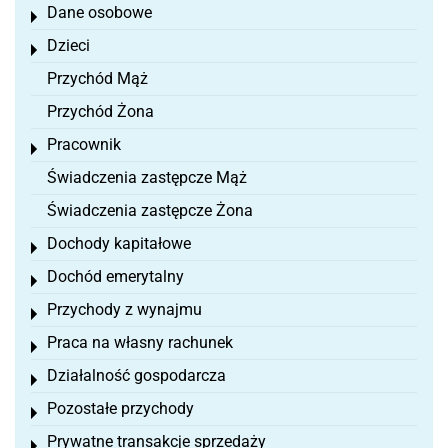
Dane osobowe
Toggle menu
Dzieci
Toggle menu
Przychód Mąż
Przychód Żona
Pracownik
Toggle menu
Świadczenia zastępcze Mąż
Świadczenia zastępcze Żona
Dochody kapitałowe
Toggle menu
Dochód emerytalny
Toggle menu
Przychody z wynajmu
Toggle menu
Praca na własny rachunek
Toggle menu
Działalność gospodarcza
Toggle menu
Pozostałe przychody
Toggle menu
Prywatne transakcje sprzedaży
Toggle menu