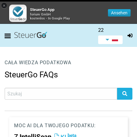
×
SteuerGo App
Ansehen
forium GmbH
kostenlos - In Google Play
22
CAŁA WIEDZA PODATKOWA
SteuerGo FAQs
MOC AI DLA TWOJEGO PODATKU:
beta
Z
IntelliScan