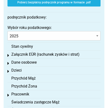
Pobierz bezpłatny podręcznik programu w formacie .pdf
podręcznik podatkowy:
Wybór roku podatkowego:
Stan cywilny
Załącznik EÜR (rachunek zysków i strat)
Toggle menu
Dane osobowe
Toggle menu
Dzieci
Toggle menu
Przychód Mąż
Przychód Żona
Pracownik
Toggle menu
Świadczenia zastępcze Mąż