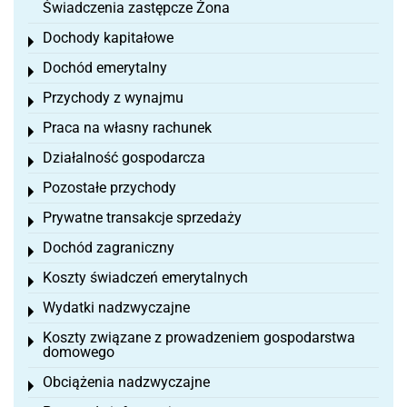
Świadczenia zastępcze Żona
Dochody kapitałowe
Toggle menu
Dochód emerytalny
Toggle menu
Przychody z wynajmu
Toggle menu
Praca na własny rachunek
Toggle menu
Działalność gospodarcza
Toggle menu
Pozostałe przychody
Toggle menu
Prywatne transakcje sprzedaży
Toggle menu
Dochód zagraniczny
Toggle menu
Koszty świadczeń emerytalnych
Toggle menu
Wydatki nadzwyczajne
Toggle menu
Koszty związane z prowadzeniem gospodarstwa
Toggle menu
domowego
Obciążenia nadzwyczajne
Toggle menu