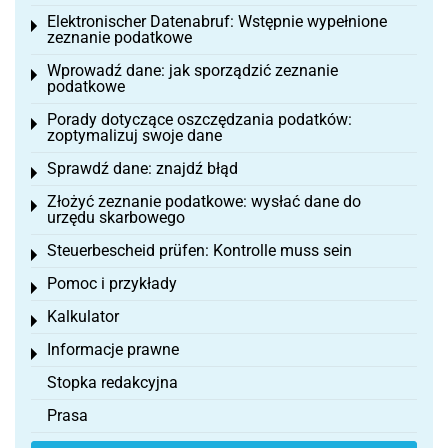
Elektronischer Datenabruf: Wstępnie wypełnione
Toggle menu
zeznanie podatkowe
Wprowadź dane: jak sporządzić zeznanie
Toggle menu
podatkowe
Porady dotyczące oszczędzania podatków:
Toggle menu
zoptymalizuj swoje dane
Sprawdź dane: znajdź błąd
Toggle menu
Złożyć zeznanie podatkowe: wysłać dane do
Toggle menu
urzędu skarbowego
Steuerbescheid prüfen: Kontrolle muss sein
Toggle menu
Pomoc i przykłady
Toggle menu
Kalkulator
Toggle menu
Informacje prawne
Toggle menu
Stopka redakcyjna
Prasa