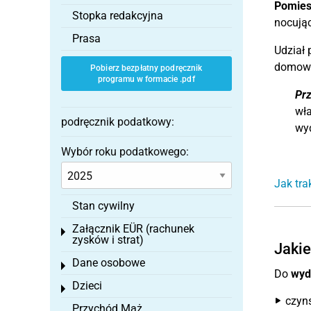
Pomies
Stopka redakcyjna
nocując
Prasa
Udział
domow
Pobierz bezpłatny podręcznik
programu w formacie .pdf
Prz
wła
podręcznik podatkowy:
wy
Wybór roku podatkowego:
Jak tr
Stan cywilny
Załącznik EÜR (rachunek
Toggle menu
zysków i strat)
Jakie
Dane osobowe
Toggle menu
Do
wyd
Dzieci
Toggle menu
czyn
Przychód Mąż