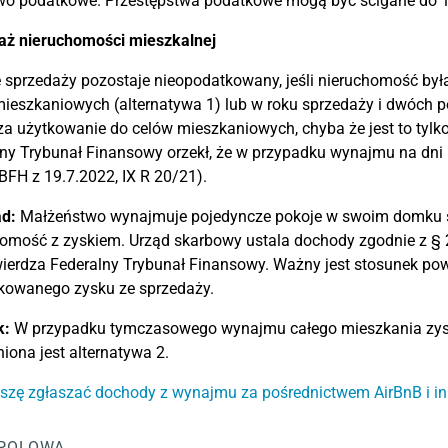
wo podatkowe. Przestępstwa podatkowe mogą być ścigane do 10
aż nieruchomości mieszkalnej
 sprzedaży pozostaje nieopodatkowany, jeśli nieruchomość był
ieszkaniowych (alternatywa 1) lub w roku sprzedaży i dwóch p
a użytkowanie do celów mieszkaniowych, chyba że jest to tyl
ny Trybunał Finansowy orzekł, że w przypadku wynajmu na dn
BFH z 19.7.2022, IX R 20/21).
ad:
Małżeństwo wynajmuje pojedyncze pokoje w swoim domku sz
homość z zyskiem. Urząd skarbowy ustala dochody zgodnie z §
ierdza Federalny Trybunał Finansowy. Ważny jest stosunek pow
kowanego zysku ze sprzedaży.
k:
W przypadku tymczasowego wynajmu całego mieszkania zysk 
niona jest alternatywa 2.
szę zgłaszać dochody z wynajmu za pośrednictwem AirBnB i in
POLOWA