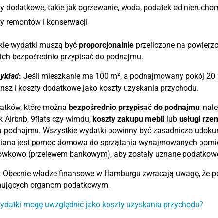
y dodatkowe, takie jak ogrzewanie, woda, podatek od nierucho
y remontów i konserwacji
kie wydatki muszą być
proporcjonalnie
przeliczone na powierz
ich bezpośrednio przypisać do podnajmu.
ykład
:
Jeśli mieszkanie ma 100 m², a podnajmowany pokój 20
nsz i koszty dodatkowe jako koszty uzyskania przychodu.
atków, które można
bezpośrednio przypisać do podnajmu
, nal
ak Airbnb, 9flats czy wimdu,
koszty zakupu mebli
lub
usługi rze
 podnajmu. Wszystkie wydatki powinny być zasadniczo udok
niana jest pomoc domowa do sprzątania wynajmowanych pomie
ówkowo (przelewem bankowym), aby zostały uznane podatkow
:
Obecnie władze finansowe w Hamburgu zwracają uwagę, że p
ujących organom podatkowym.
ydatki mogę uwzględnić jako koszty uzyskania przychodu?