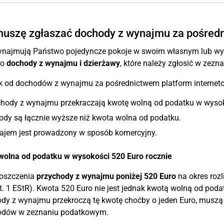
uszę zgłaszać dochody z wynajmu za pośredn
wynajmują Państwo pojedyncze pokoje w swoim własnym lub w
wo
dochody z wynajmu i dzierżawy
, które należy zgłosić w zez
 od dochodów z wynajmu za pośrednictwem platform internetowy
chody z wynajmu przekraczają kwotę wolną od podatku w wysok
ody są łącznie wyższe niż kwota wolna od podatku.
ajem jest prowadzony w sposób komercyjny.
wolna od podatku w wysokości 520 Euro rocznie
roszczenia
przychody z wynajmu poniżej 520 Euro
na okres roz
t. 1 EStR). Kwota 520 Euro nie jest jednak kwotą wolną od podat
dy z wynajmu przekroczą tę kwotę choćby o jeden Euro, musz
odów w zeznaniu podatkowym.