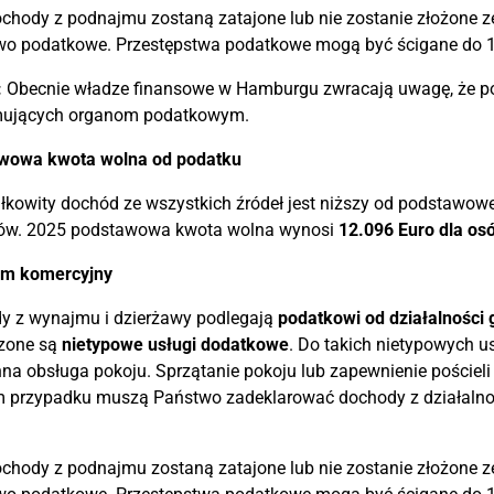
ochody z podnajmu zostaną zatajone lub nie zostanie złożone z
wo podatkowe. Przestępstwa podatkowe mogą być ścigane do 10
:
Obecnie władze finansowe w Hamburgu zwracają uwagę, że p
ujących organom podatkowym.
wowa kwota wolna od podatku
ałkowity dochód ze wszystkich źródeł jest niższy od podstawowe
ów. 2025 podstawowa kwota wolna wynosi
12.096 Euro dla os
m komercyjny
y z wynajmu i dzierżawy podlegają
podatkowi od działalności
zone są
nietypowe usługi dodatkowe
. Do takich nietypowych us
na obsługa pokoju. Sprzątanie pokoju lub zapewnienie pościeli
m przypadku muszą Państwo zadeklarować dochody z działalno
ochody z podnajmu zostaną zatajone lub nie zostanie złożone z