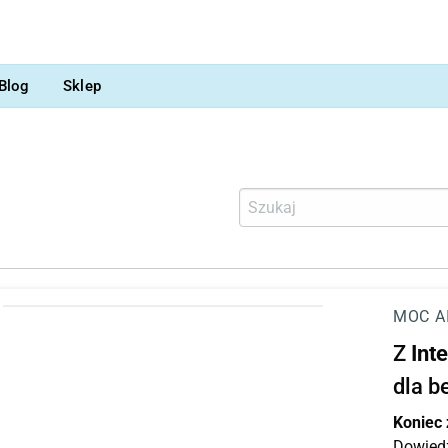
Blog
Sklep
MOC A
Z
Int
dla b
Koniec
Dowiedz