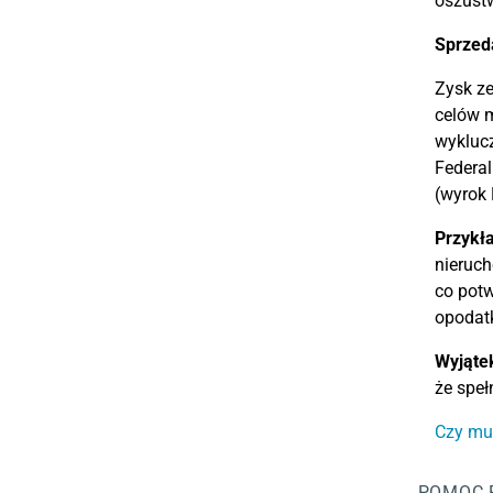
oszust
Sprzed
Zysk ze
celów m
wyklucz
Federal
(wyrok 
Przykł
nieruc
co potw
opodat
Wyjąte
że speł
Czy mu
POMOC 