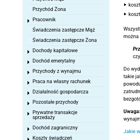
koszt
Przychód Żona
koszt
Pracownik
Toggle menu
Wszyst
Świadczenia zastępcze Mąż
można 
Świadczenia zastępcze Żona
Prz
Dochody kapitałowe
Toggle menu
czy
Dochód emerytalny
Toggle menu
Do wyd
Przychody z wynajmu
Toggle menu
takie j
Praca na własny rachunek
Toggle menu
powodu
zatrud
Działalność gospodarcza
Toggle menu
bezgot
Pozostałe przychody
Toggle menu
Uwaga
Prywatne transakcje
Toggle menu
sprzedaży
wynajm
Dochód zagraniczny
Toggle menu
Jakie w
Koszty świadczeń
Toggle menu