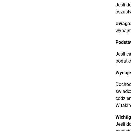
Jeśli d
oszust
Uwaga
wynajm
Podsta
Jeśli c
podatk
Wynaje
Dochod
świadc
codzien
W taki
Wichtig
Jeśli d