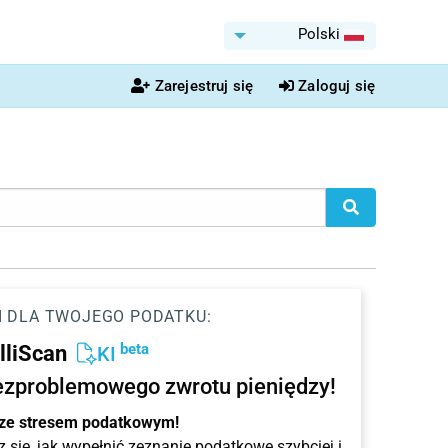
Polski
Zarejestruj się
Zaloguj się
I DLA TWOJEGO PODATKU:
beta
elliScan
KI
ezproblemowego zwrotu pieniędzy!
 ze stresem podatkowym!
 się, jak wypełnić zeznanie podatkowe szybciej i