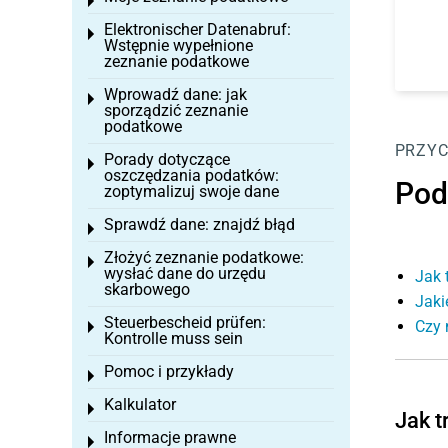
Toggle menu
Elektronischer Datenabruf:
Toggle menu
Wstępnie wypełnione
zeznanie podatkowe
Wprowadź dane: jak
Toggle menu
sporządzić zeznanie
podatkowe
PRZY
Porady dotyczące
Toggle menu
oszczędzania podatków:
Pod
zoptymalizuj swoje dane
Sprawdź dane: znajdź błąd
Toggle menu
Złożyć zeznanie podatkowe:
Toggle menu
wysłać dane do urzędu
Jak 
skarbowego
Jaki
Steuerbescheid prüfen:
Czy 
Toggle menu
Kontrolle muss sein
Pomoc i przykłady
Toggle menu
Kalkulator
Toggle menu
Jak t
Informacje prawne
Toggle menu