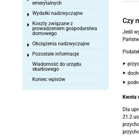
emerytalnych
Wydatki nadzwyczajne
Toggle menu
Czy m
Koszty związane z
Toggle menu
prowadzeniem gospodarstwa
Jeśli 
domowego
Państ
Obciążenia nadzwyczajne
Toggle menu
Podatek
Pozostałe informacje
Toggle menu
przy
Wiadomość do urzędu
skarbowego
doch
Koniec wpisów
podn
Kwota 
Dla up
21.2 us
przycho
przych