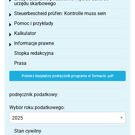
Toggle menu
urzędu skarbowego
Steuerbescheid prüfen: Kontrolle muss sein
Toggle menu
Pomoc i przykłady
Toggle menu
Kalkulator
Toggle menu
Informacje prawne
Toggle menu
Stopka redakcyjna
Prasa
Pobierz bezpłatny podręcznik programu w formacie .pdf
podręcznik podatkowy:
Wybór roku podatkowego:
Stan cywilny