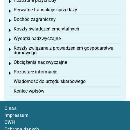
Pozostałe przychody
Toggle menu
Prywatne transakcje sprzedaży
Toggle menu
Dochód zagraniczny
Toggle menu
Koszty świadczeń emerytalnych
Toggle menu
Wydatki nadzwyczajne
Toggle menu
Koszty związane z prowadzeniem gospodarstwa
Toggle menu
domowego
Obciążenia nadzwyczajne
Toggle menu
Pozostałe informacje
Toggle menu
Wiadomość do urzędu skarbowego
Koniec wpisów
O nas
Impressum
OWH
Ochrona danych