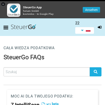
×
SteuerGo App
Ansehen
forium GmbH
kostenlos - In Google Play
22
CAŁA WIEDZA PODATKOWA
SteuerGo FAQs
MOC AI DLA TWOJEGO PODATKU:
beta
Z
IntelliScan