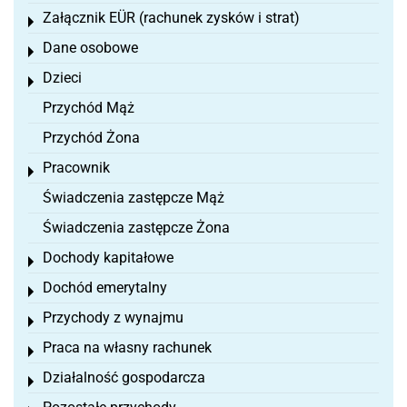
Załącznik EÜR (rachunek zysków i strat)
Toggle menu
Dane osobowe
Toggle menu
Dzieci
Toggle menu
Przychód Mąż
Przychód Żona
Pracownik
Toggle menu
Świadczenia zastępcze Mąż
Świadczenia zastępcze Żona
Dochody kapitałowe
Toggle menu
Dochód emerytalny
Toggle menu
Przychody z wynajmu
Toggle menu
Praca na własny rachunek
Toggle menu
Działalność gospodarcza
Toggle menu