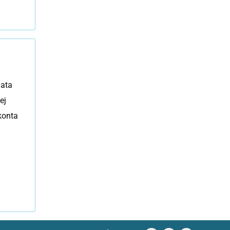
lata
ej
konta