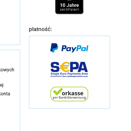
płatność:
tkowych
ej
konta