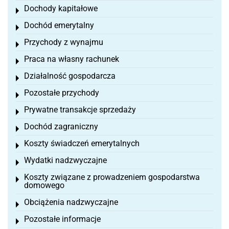
Dochody kapitałowe
Toggle menu
Dochód emerytalny
Toggle menu
Przychody z wynajmu
Toggle menu
Praca na własny rachunek
Toggle menu
Działalność gospodarcza
Toggle menu
Pozostałe przychody
Toggle menu
Prywatne transakcje sprzedaży
Toggle menu
Dochód zagraniczny
Toggle menu
Koszty świadczeń emerytalnych
Toggle menu
Wydatki nadzwyczajne
Toggle menu
Koszty związane z prowadzeniem gospodarstwa
Toggle menu
domowego
Obciążenia nadzwyczajne
Toggle menu
Pozostałe informacje
Toggle menu