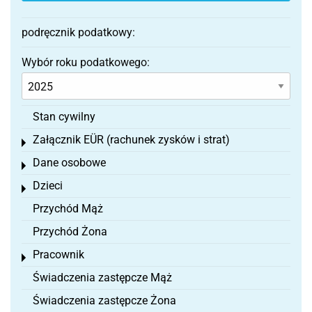
podręcznik podatkowy:
Wybór roku podatkowego:
Stan cywilny
Załącznik EÜR (rachunek zysków i strat)
Toggle menu
Dane osobowe
Toggle menu
Dzieci
Toggle menu
Przychód Mąż
Przychód Żona
Pracownik
Toggle menu
Świadczenia zastępcze Mąż
Świadczenia zastępcze Żona