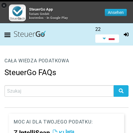
×
SteuerGo App
Ansehen
forium GmbH
kostenlos - In Google Play
22
CAŁA WIEDZA PODATKOWA
SteuerGo FAQs
MOC AI DLA TWOJEGO PODATKU:
beta
Z
IntelliScan