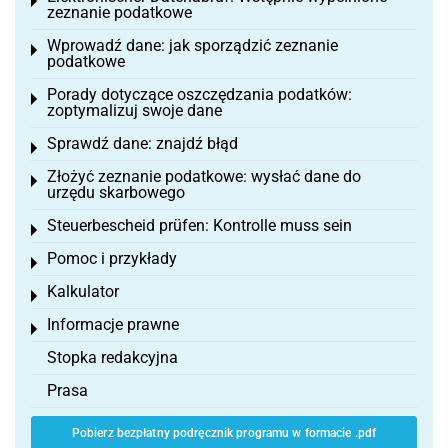
Toggle menu
zeznanie podatkowe
Wprowadź dane: jak sporządzić zeznanie
Toggle menu
podatkowe
Porady dotyczące oszczędzania podatków:
Toggle menu
zoptymalizuj swoje dane
Sprawdź dane: znajdź błąd
Toggle menu
Złożyć zeznanie podatkowe: wysłać dane do
Toggle menu
urzędu skarbowego
Steuerbescheid prüfen: Kontrolle muss sein
Toggle menu
Pomoc i przykłady
Toggle menu
Kalkulator
Toggle menu
Informacje prawne
Toggle menu
Stopka redakcyjna
Prasa
Pobierz bezpłatny podręcznik programu w formacie .pdf