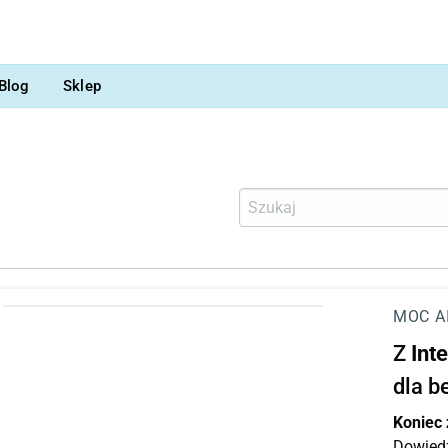
Blog
Sklep
MOC A
Z
Int
dla b
Koniec
Dowiedz