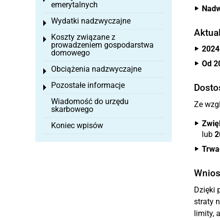
emerytalnych
Nadw
Wydatki nadzwyczajne
Toggle menu
Aktua
Koszty związane z
Toggle menu
prowadzeniem gospodarstwa
2024
domowego
Od 2
Obciążenia nadzwyczajne
Toggle menu
Pozostałe informacje
Dosto
Toggle menu
Wiadomość do urzędu
Ze wzgl
skarbowego
Zwięk
Koniec wpisów
lub
2
Trwał
Wnios
Dzięki 
straty 
limity,