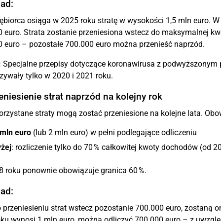
ad:
ębiorca osiąga w 2025 roku stratę w wysokości 1,5 mln euro. 
 euro. Strata zostanie przeniesiona wstecz do maksymalnej kw
 euro – pozostałe 700.000 euro można przenieść naprzód.
:
Specjalne przepisy dotyczące koronawirusa z podwyższonym pr
ywały tylko w 2020 i 2021 roku.
eniesienie strat naprzód na kolejny rok
rzystane straty mogą zostać przeniesione na kolejne lata. Ob
 mln euro
(lub 2 mln euro) w pełni podlegające odliczeniu
żej
: rozliczenie tylko do 70 % całkowitej kwoty dochodów (od 2
 roku ponownie obowiązuje granica 60 %.
ad:
o przeniesieniu strat wstecz pozostanie 700.000 euro, zostaną o
ku wynosi 1 mln euro, można odliczyć 700.000 euro – z uwzglę