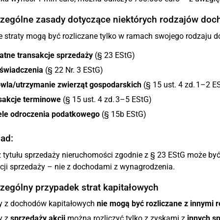
czególne zasady dotyczące niektórych rodzajów do
e straty mogą być rozliczane tylko w ramach swojego rodzaju d
atne transakcje sprzedaży
(§ 23 EStG)
 świadczenia
(§ 22 Nr. 3 EStG)
wla/utrzymanie zwierząt gospodarskich
(§ 15 ust. 4 zd. 1–2 E
sakcje terminowe
(§ 15 ust. 4 zd. 3–5 EStG)
le odroczenia podatkowego
(§ 15b EStG)
ad:
z tytułu sprzedaży nieruchomości zgodnie z § 23 EStG może być
cji sprzedaży – nie z dochodami z wynagrodzenia.
czególny przypadek strat kapitałowych
ty z dochodów kapitałowych
nie mogą być rozliczane z innymi
y z
sprzedaży akcji
można rozliczyć tylko z zyskami z
innych sp