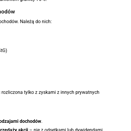
chodów
ochodów. Należą do nich:
StG)
 rozliczona tylko z zyskami z innych prywatnych
 rodzajami dochodów
.
rzedaży akcji
– nie z odsetkami lub dywidendami.