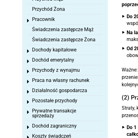
poprze
Przychód Żona
Do 2
Pracownik
Toggle menu
wspól
Świadczenia zastępcze Mąż
Na la
maks
Świadczenia zastępcze Żona
Od 2
Dochody kapitałowe
Toggle menu
obowi
Dochód emerytalny
Toggle menu
Ważne: 
Przychody z wynajmu
Toggle menu
przenie
Praca na własny rachunek
Toggle menu
kolejny
Działalność gospodarcza
Toggle menu
(2) Pr
Pozostałe przychody
Toggle menu
Straty,
Prywatne transakcje
Toggle menu
przeno
sprzedaży
Dochód zagraniczny
Do 1
Toggle menu
całk
Koszty świadczeń
Toggle menu