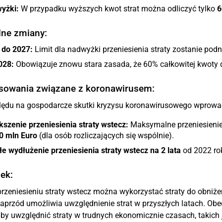
yżki:
W przypadku wyższych kwot strat można odliczyć tylko
6
lne zmiany:
 do 2027:
Limit dla nadwyżki przeniesienia straty zostanie pod
028:
Obowiązuje znowu stara zasada, że 60% całkowitej kwoty 
sowania związane z koronawirusem:
ędu na gospodarcze skutki kryzysu koronawirusowego wprowadz
szenie przeniesienia straty wstecz:
Maksymalne przeniesienie 
0 mln Euro
(dla osób rozliczających się wspólnie).
e wydłużenie przeniesienia straty wstecz na 2 lata
od 2022 ro
ek:
przeniesieniu straty wstecz można wykorzystać straty do obniże
naprzód umożliwia uwzględnienie strat w przyszłych latach. Obe
 aby uwzględnić straty w trudnych ekonomicznie czasach, takich