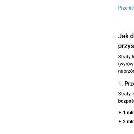
Przenie
Jak d
przys
Straty
(wyrówn
naprzód
1. Prz
Straty,
bezpoś
1 ml
2 ml