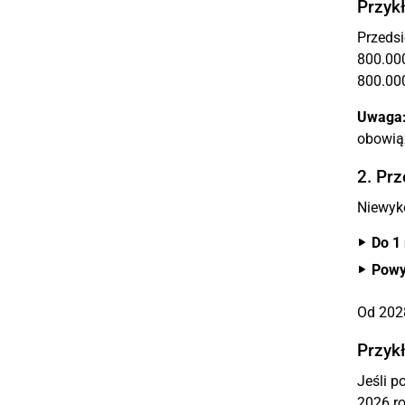
Przykł
Przedsi
800.000
800.000
Uwaga
obowiąz
2. Prz
Niewyko
Do 1
Powy
Od 2028
Przykł
Jeśli p
2026 ro