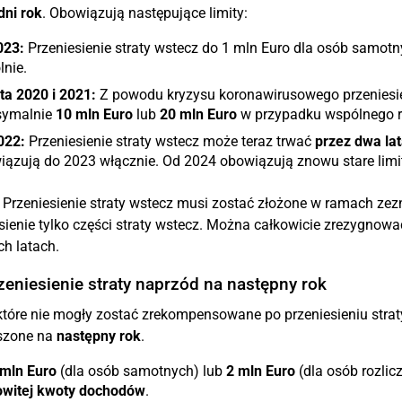
dni rok
. Obowiązują następujące limity:
023:
Przeniesienie straty wstecz do 1 mln Euro dla osób samotny
nie.
ta 2020 i 2021:
Z powodu kryzysu koronawirusowego przeniesien
ymalnie
10 mln Euro
lub
20 mln Euro
w przypadku wspólnego ro
022:
Przeniesienie straty wstecz może teraz trwać
przez dwa lat
ązują do 2023 włącznie. Od 2024 obowiązują znowu stare limity
Przeniesienie straty wstecz musi zostać złożone w ramach zez
sienie tylko części straty wstecz. Można całkowicie zrezygnowa
ch latach.
zeniesienie straty naprzód na następny rok
 które nie mogły zostać zrekompensowane po przeniesieniu strat
szone na
następny rok
.
 mln Euro
(dla osób samotnych) lub
2 mln Euro
(dla osób rozlic
owitej kwoty dochodów
.