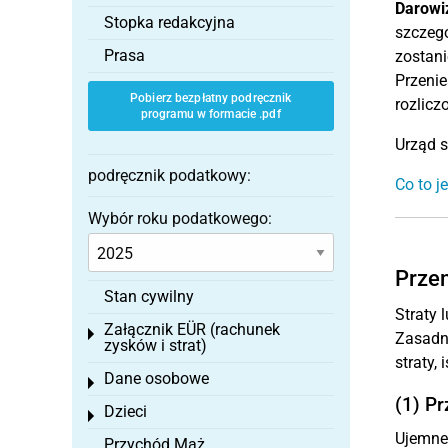
Darowi
Stopka redakcyjna
szczegó
Prasa
zostani
Przenie
Pobierz bezpłatny podręcznik
rozlicz
programu w formacie .pdf
Urząd 
podręcznik podatkowy:
Co to j
Wybór roku podatkowego:
Przen
Stan cywilny
Straty
Załącznik EÜR (rachunek
Toggle menu
Zasadn
zysków i strat)
straty,
Dane osobowe
Toggle menu
(1) Pr
Dzieci
Toggle menu
Ujemne 
Przychód Mąż