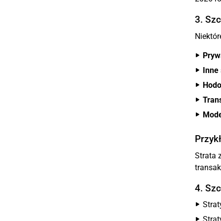
3. Sz
Niektór
Pryw
Inne
Hodo
Tran
Mode
Przykł
Strata 
transak
4. Sz
Stra
Strat