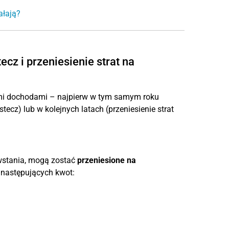
ałają?
tecz i przeniesienie strat na
imi dochodami – najpierw w tym samym roku
tecz) lub w kolejnych latach (przeniesienie strat
owstania, mogą zostać
przeniesione na
o następujących kwot: