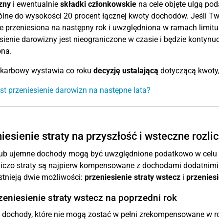
zny
i ewentualnie
składki członkowskie
na cele objęte ulgą po
lne do wysokości 20 procent łącznej kwoty dochodów. Jeśli Tw
e przeniesiona na następny rok i uwzględniona w ramach limitu
sienie darowizny jest nieograniczone w czasie i będzie kontyn
ona.
skarbowy wystawia co roku
decyzję ustalającą
dotyczącą kwoty, 
est przeniesienie darowizn na następne lata?
iesienie straty na przyszłość i wsteczne rozlic
 lub ujemne dochody mogą być uwzględnione podatkowo w celu 
iczo straty są najpierw kompensowane z dochodami dodatnimi 
 istnieją dwie możliwości:
przeniesienie straty wstecz
i
przeniesi
zeniesienie straty wstecz na poprzedni rok
dochody, które nie mogą zostać w pełni zrekompensowane w ro