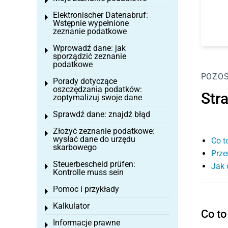
Toggle menu
Elektronischer Datenabruf:
Toggle menu
Wstępnie wypełnione
zeznanie podatkowe
Wprowadź dane: jak
Toggle menu
sporządzić zeznanie
podatkowe
POZOS
Porady dotyczące
Toggle menu
oszczędzania podatków:
Str
zoptymalizuj swoje dane
Sprawdź dane: znajdź błąd
Toggle menu
Złożyć zeznanie podatkowe:
Toggle menu
wysłać dane do urzędu
Co t
skarbowego
Prze
Steuerbescheid prüfen:
Jak 
Toggle menu
Kontrolle muss sein
Pomoc i przykłady
Toggle menu
Kalkulator
Toggle menu
Co to
Informacje prawne
Toggle menu