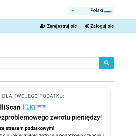
Polski
Zarejestruj się
Zaloguj się
I DLA TWOJEGO PODATKU:
beta
elliScan
KI
ezproblemowego zwrotu pieniędzy!
 ze stresem podatkowym!
 się, jak wypełnić zeznanie podatkowe szybciej i