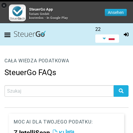
×
SteuerGo App
Ansehen
forium GmbH
kostenlos - In Google Play
22
CAŁA WIEDZA PODATKOWA
SteuerGo FAQs
MOC AI DLA TWOJEGO PODATKU:
beta
Z
IntelliScan