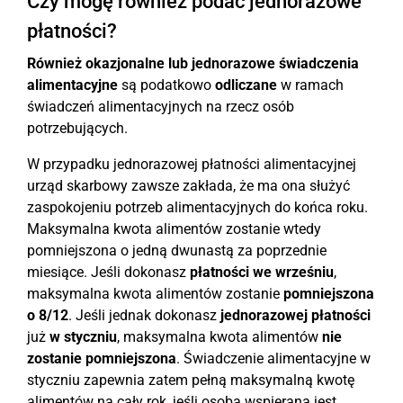
Czy mogę również podać jednorazowe
płatności?
Również okazjonalne lub jednorazowe świadczenia
alimentacyjne
są podatkowo
odliczane
w ramach
świadczeń alimentacyjnych na rzecz osób
potrzebujących.
W przypadku jednorazowej płatności alimentacyjnej
urząd skarbowy zawsze zakłada, że ma ona służyć
zaspokojeniu potrzeb alimentacyjnych do końca roku.
Maksymalna kwota alimentów zostanie wtedy
pomniejszona o jedną dwunastą za poprzednie
miesiące. Jeśli dokonasz
płatności we wrześniu
,
maksymalna kwota alimentów zostanie
pomniejszona
o 8/12
. Jeśli jednak dokonasz
jednorazowej płatności
już
w styczniu
, maksymalna kwota alimentów
nie
zostanie pomniejszona
. Świadczenie alimentacyjne w
styczniu zapewnia zatem pełną maksymalną kwotę
alimentów na cały rok, jeśli osoba wspierana jest