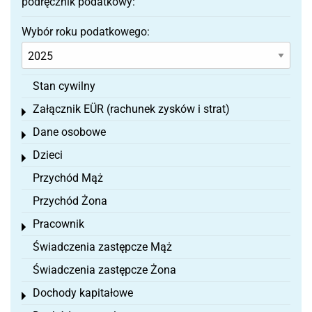
podręcznik podatkowy:
Wybór roku podatkowego:
Stan cywilny
Załącznik EÜR (rachunek zysków i strat)
Toggle menu
Dane osobowe
Toggle menu
Dzieci
Toggle menu
Przychód Mąż
Przychód Żona
Pracownik
Toggle menu
Świadczenia zastępcze Mąż
Świadczenia zastępcze Żona
Dochody kapitałowe
Toggle menu