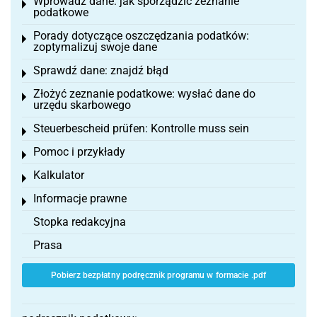
Wprowadź dane: jak sporządzić zeznanie
Toggle menu
podatkowe
Porady dotyczące oszczędzania podatków:
Toggle menu
zoptymalizuj swoje dane
Sprawdź dane: znajdź błąd
Toggle menu
Złożyć zeznanie podatkowe: wysłać dane do
Toggle menu
urzędu skarbowego
Steuerbescheid prüfen: Kontrolle muss sein
Toggle menu
Pomoc i przykłady
Toggle menu
Kalkulator
Toggle menu
Informacje prawne
Toggle menu
Stopka redakcyjna
Prasa
Pobierz bezpłatny podręcznik programu w formacie .pdf