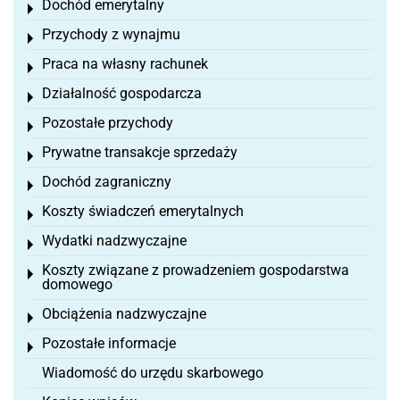
Dochód emerytalny
Toggle menu
Przychody z wynajmu
Toggle menu
Praca na własny rachunek
Toggle menu
Działalność gospodarcza
Toggle menu
Pozostałe przychody
Toggle menu
Prywatne transakcje sprzedaży
Toggle menu
Dochód zagraniczny
Toggle menu
Koszty świadczeń emerytalnych
Toggle menu
Wydatki nadzwyczajne
Toggle menu
Koszty związane z prowadzeniem gospodarstwa
Toggle menu
domowego
Obciążenia nadzwyczajne
Toggle menu
Pozostałe informacje
Toggle menu
Wiadomość do urzędu skarbowego