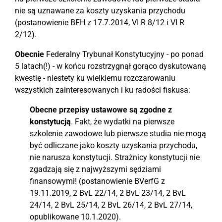
nie są uznawane za koszty uzyskania przychodu
(postanowienie BFH z 17.7.2014, VI R 8/12 i VI R
2/12).
Obecnie
Federalny Trybunał Konstytucyjny - po ponad
5 latach(!) - w końcu rozstrzygnął gorąco dyskutowaną
kwestię - niestety ku wielkiemu rozczarowaniu
wszystkich zainteresowanych i ku radości fiskusa:
Obecne przepisy ustawowe są zgodne z
konstytucją
. Fakt, że wydatki na pierwsze
szkolenie zawodowe lub pierwsze studia nie mogą
być odliczane jako koszty uzyskania przychodu,
nie narusza konstytucji. Strażnicy konstytucji nie
zgadzają się z najwyższymi sędziami
finansowymi! (postanowienie BVerfG z
19.11.2019, 2 BvL 22/14, 2 BvL 23/14, 2 BvL
24/14, 2 BvL 25/14, 2 BvL 26/14, 2 BvL 27/14,
opublikowane 10.1.2020).