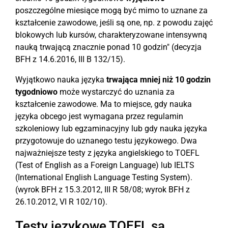
poszczególne miesiące mogą być mimo to uznane za
kształcenie zawodowe, jeśli są one, np. z powodu zajęć
blokowych lub kursów, charakteryzowane intensywną
nauką trwającą znacznie ponad 10 godzin" (decyzja
BFH z 14.6.2016, III B 132/15).
Wyjątkowo nauka języka
trwająca mniej niż 10 godzin
tygodniowo
może wystarczyć do uznania za
kształcenie zawodowe. Ma to miejsce, gdy nauka
języka obcego jest wymagana przez regulamin
szkoleniowy lub egzaminacyjny lub gdy nauka języka
przygotowuje do uznanego testu językowego. Dwa
najważniejsze testy z języka angielskiego to TOEFL
(Test of English as a Foreign Language) lub IELTS
(International English Language Testing System).
(wyrok BFH z 15.3.2012, III R 58/08; wyrok BFH z
26.10.2012, VI R 102/10).
Testy językowe TOEFL są