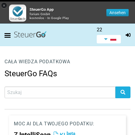
×
SteuerGo App
Ansehen
forium GmbH
kostenlos - In Google Play
22
CAŁA WIEDZA PODATKOWA
SteuerGo FAQs
MOC AI DLA TWOJEGO PODATKU:
beta
Z
IntelliScan