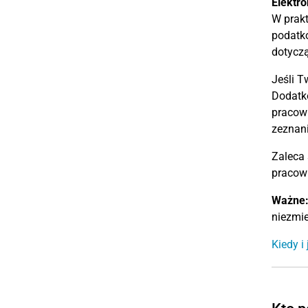
Elektr
W prakt
podatko
dotycz
Jeśli 
Dodatko
pracow
zeznan
Zaleca 
pracown
Ważne
niezmie
Kiedy i