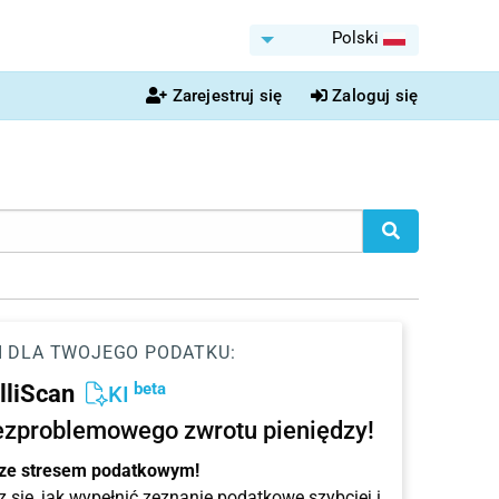
Polski
Zarejestruj się
Zaloguj się
I DLA TWOJEGO PODATKU:
beta
elliScan
KI
ezproblemowego zwrotu pieniędzy!
 ze stresem podatkowym!
 się, jak wypełnić zeznanie podatkowe szybciej i