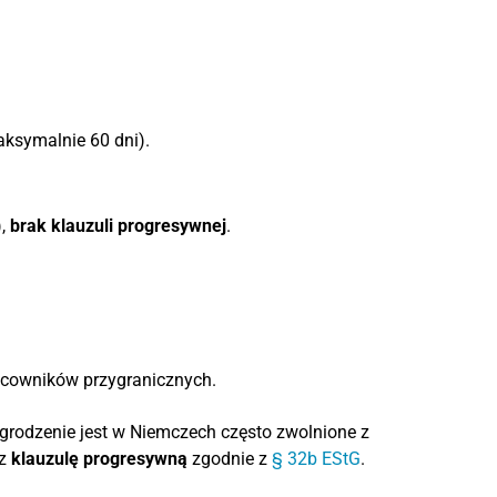
.
aksymalnie 60 dni).
),
brak klauzuli progresywnej
.
racowników przygranicznych.
rodzenie jest w Niemczech często zwolnione z
ez
klauzulę progresywną
zgodnie z
§ 32b EStG
.