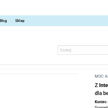
Blog
Sklep
MOC A
Z
Int
dla b
Koniec
Dowiedz