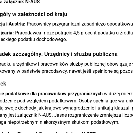
:
załącznik N-AUS
.
góły w zależności od kraju
ja i Austria:
Pracownicy przygraniczni zasadniczo opodatkowu
jcaria:
Pracodawca może potrącić 4,5 procent podatku u źródła. 
ieckiego podatku dochodowego.
adek szczególny: Urzędnicy i służba publiczna
adku urzędników i pracowników służby publicznej obowiązuje 
owany w państwie pracodawcy, nawet jeśli spełnione są pozost
ek
ie podatkowe dla pracowników przygranicznych
w dużej mierze
odzenie pod względem podatkowym. Osoby spełniające warunki 
ją swoje dochody jak krajowe wynagrodzenie i unikają klauzuli p
y jest załącznik N-AUS. Jasne rozgraniczenie zmniejsza liczb
ega niepotrzebnym niekorzystnym skutkom podatkowym.