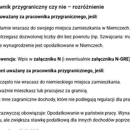
wnik przygraniczny czy nie – rozróżnienie
uważany za pracownika przygranicznego, jeśli
:
larnie wracasz do swojego miejsca zamieszkania w Niemczech
trzegasz dozwolonej liczby dni bez powrotu (np. Szwajcaria: m
e wynagrodzenie jest opodatkowane w Niemczech.
wencja:
Wpis w
załączniku N
(i ewentualnie
załączniku N-GRE
teś uważany za pracownika przygranicznego, jeśli
:
często nie wracasz do niemieckiego miejsca zamieszkania.
ażnie mieszkasz lub pracujesz za granicą.
inne zagraniczne dochody, które nie podlegają regulacji dla p
zazwyczaj obowiązuje: Opodatkowanie w państwie pracy. Wynag
u, ale zwiększa stawkę podatkową dla innych dochodów poprz