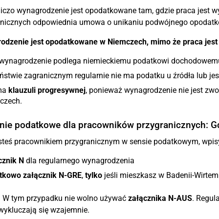
iczo wynagrodzenie jest opodatkowane tam, gdzie praca jest
anicznych odpowiednia umowa o unikaniu podwójnego opodatk
odzenie jest opodatkowane w Niemczech, mimo że praca jest
 wynagrodzenie podlega niemieckiemu podatkowi dochodowem
stwie zagranicznym regularnie nie ma podatku u źródła lub jes
ma
klauzuli progresywnej
, ponieważ wynagrodzenie nie jest zwo
czech.
nie podatkowe dla pracowników przygranicznych: G
jesteś pracownikiem przygranicznym w sensie podatkowym, wpi
cznik N
dla regularnego wynagrodzenia
tkowo załącznik N-GRE
,
tylko
jeśli mieszkasz w Badenii-Wirtembe
:
W tym przypadku nie wolno używać
załącznika N-AUS
. Regul
ykluczają się wzajemnie.