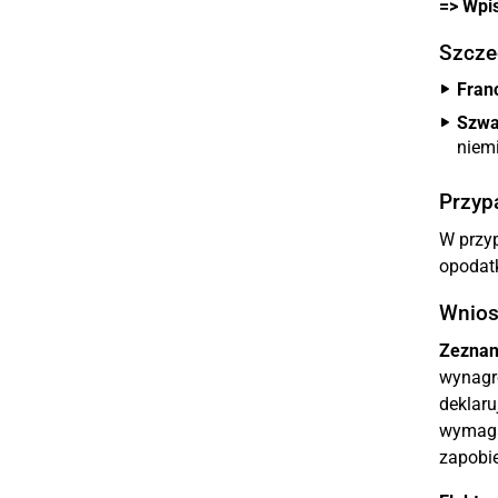
=> Wpis
Szcze
Franc
Szwa
niem
Przyp
W przyp
opodatk
Wnios
Zeznan
wynagr
deklaru
wymagan
zapobi