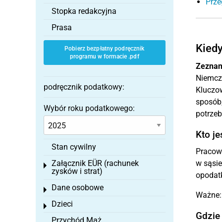
Prze
Stopka redakcyjna
Prasa
Kiedy
Pobierz bezpłatny podręcznik
programu w formacie .pdf
Zeznan
Niemcze
podręcznik podatkowy:
Kluczow
sposób
Wybór roku podatkowego:
potrzeb
Kto j
Stan cywilny
Pracown
Załącznik EÜR (rachunek
w sąsie
Toggle menu
zysków i strat)
opodat
Dane osobowe
Toggle menu
Ważne:
Dzieci
Toggle menu
Gdzie
Przychód Mąż