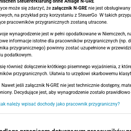
onischen Steuererklärung ohne Anlage N-GRE
yce może się zdarzyć, że
załącznik N-GRE
nie jest obsługiwany
wych, na przykład przy korzystaniu z SteuerGo W takich przyp
ące pracowników przygranicznych zostaną utracone.
Twoje wynagrodzenie jest w pełni opodatkowane w Niemczech, 
we informacje istotne dla pracowników przygranicznych (np. 
nika przygranicznego) powinny zostać uzupełnione w przewid
iu podatkowym.
się również dołączenie krótkiego pisemnego wyjaśnienia, z które
ików przygranicznych. Ułatwia to urzędowi skarbowemu klasyfik
:
Nawet jeśli załącznik N-GRE nie jest technicznie dostępny, ma
niony. Decydujące jest, aby wynagrodzenie zostało prawidło
 jak należy wpisać dochody jako pracownik przygraniczny?