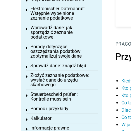
Toggle menu
Elektronischer Datenabruf:
Toggle menu
Wstępnie wypełnione
zeznanie podatkowe
Wprowadź dane: jak
Toggle menu
sporządzić zeznanie
podatkowe
PRAC
Porady dotyczące
Toggle menu
oszczędzania podatków:
Prz
zoptymalizuj swoje dane
Sprawdź dane: znajdź błąd
Toggle menu
Złożyć zeznanie podatkowe:
Toggle menu
wysłać dane do urzędu
Kied
skarbowego
Kto 
Steuerbescheid prüfen:
Kto 
Toggle menu
Kontrolle muss sein
Co t
Pomoc i przykłady
Dlac
Toggle menu
Co t
Kalkulator
Toggle menu
W ja
Informacje prawne
Toggle menu