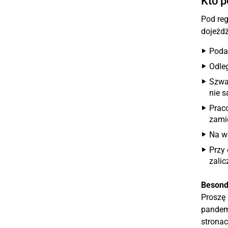
Kto p
Pod reg
dojeżdż
Podat
Odle
Szwa
nie s
Prac
zamie
Na w
Przy
zali
Besonde
Proszę 
pandemi
strona