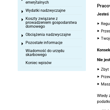
emerytalnych
Praco
Wydatki nadzwyczajne
Toggle menu
Jesteś 
Koszty związane z
Toggle menu
prowadzeniem gospodarstwa
Regu
domowego
Przes
Obciążenia nadzwyczajne
Toggle menu
Twoj
Pozostałe informacje
Toggle menu
Konsek
Wiadomość do urzędu
skarbowego
Nie jes
Koniec wpisów
Zbyt 
Przew
Masz 
Wtedy 
podatk