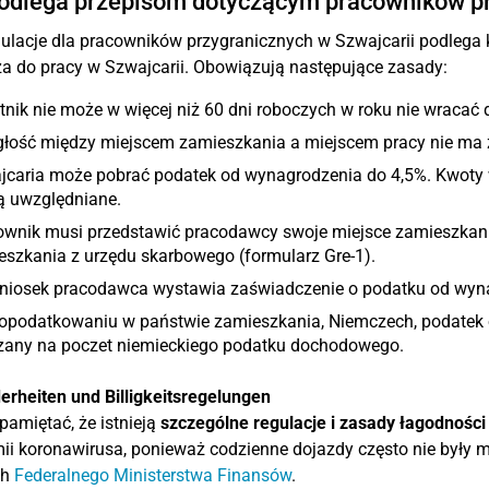
odlega przepisom dotyczącym pracowników p
ulacje dla pracowników przygranicznych w Szwajcarii podlega k
a do pracy w Szwajcarii. Obowiązują następujące zasady:
nik nie może w więcej niż 60 dni roboczych w roku nie wracać
głość między miejscem zamieszkania a miejscem pracy nie ma 
jcaria może pobrać podatek od wynagrodzenia do 4,5%. Kwoty 
ą uwzględniane.
ownik musi przedstawić pracodawcy swoje miejsce zamieszkani
szkania z urzędu skarbowego (formularz Gre-1).
niosek pracodawca wystawia zaświadczenie o podatku od wyna
 opodatkowaniu w państwie zamieszkania, Niemczech, podatek 
czany na poczet niemieckiego podatku dochodowego.
rheiten und Billigkeitsregelungen
pamiętać, że istnieją
szczególne regulacje i zasady łagodnośc
i koronawirusa, ponieważ codzienne dojazdy często nie były m
ch
Federalnego Ministerstwa Finansów
.