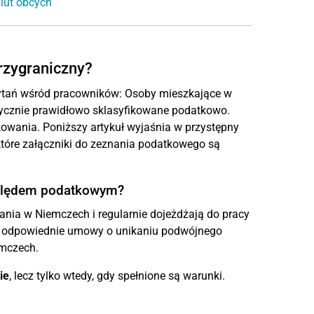
lut obcych
przygraniczny?
ytań wśród pracowników: Osoby mieszkające w
atycznie prawidłowo sklasyfikowane podatkowo.
wania. Poniższy artykuł wyjaśnia w przystępny
 które załączniki do zeznania podatkowego są
zględem podatkowym?
nia w Niemczech i regularnie dojeżdżają do pracy
e są odpowiednie umowy o unikaniu podwójnego
emczech.
ie
, lecz tylko wtedy, gdy spełnione są warunki.