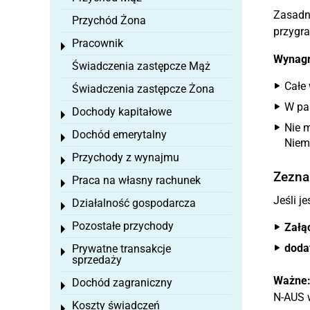
Zasadn
Przychód Żona
przygr
Pracownik
Toggle menu
Wynagr
Świadczenia zastępcze Mąż
Całe
Świadczenia zastępcze Żona
W pań
Dochody kapitałowe
Toggle menu
Nie 
Dochód emerytalny
Toggle menu
Niem
Przychody z wynajmu
Toggle menu
Zezna
Praca na własny rachunek
Toggle menu
Jeśli 
Działalność gospodarcza
Toggle menu
Pozostałe przychody
Załą
Toggle menu
doda
Prywatne transakcje
Toggle menu
sprzedaży
Ważne
Dochód zagraniczny
Toggle menu
N-AUS w
Koszty świadczeń
Toggle menu