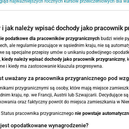
gląd najważniejszych rocznych kursów przeliczeniowych dla wa
 i jak należy wpisać dochody jako pracownik 
ie podatkowe dla pracowników przygranicznych
budzi wiele p
ch, ale regularnie pracujące w sąsiednim kraju, nie są autom
e są specjalne przepisy umów o unikaniu podwójnego opodatko
,
kiedy należy wpisać dochody jako pracownik przygraniczny
,
ne i kiedy ma zastosowanie klauzula progresywna.
est uważany za pracownika przygranicznego pod w
ikami przygranicznymi są osoby, które mają miejsce zamieszka
dnim kraju, np. we Francji, Austrii lub Szwajcarii. Decydując
kowania oraz faktyczny powrót do miejsca zamieszkania w Ni
 Status pracownika przygranicznego
nie powstaje automatyczn
 jest opodatkowane wynagrodzenie?