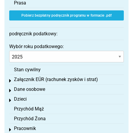
Prasa
Pobierz bezpłatny podręcznik programu w formacie .pdf
podręcznik podatkowy:
Wybór roku podatkowego:
Stan cywilny
Załącznik EÜR (rachunek zysków i strat)
Toggle menu
Dane osobowe
Toggle menu
Dzieci
Toggle menu
Przychód Mąż
Przychód Żona
Pracownik
Toggle menu