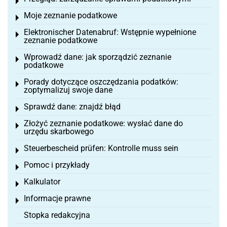
Toggle menu
Moje zeznanie podatkowe
Toggle menu
Elektronischer Datenabruf: Wstępnie wypełnione
Toggle menu
zeznanie podatkowe
Wprowadź dane: jak sporządzić zeznanie
Toggle menu
podatkowe
Porady dotyczące oszczędzania podatków:
Toggle menu
zoptymalizuj swoje dane
Sprawdź dane: znajdź błąd
Toggle menu
Złożyć zeznanie podatkowe: wysłać dane do
Toggle menu
urzędu skarbowego
Steuerbescheid prüfen: Kontrolle muss sein
Toggle menu
Pomoc i przykłady
Toggle menu
Kalkulator
Toggle menu
Informacje prawne
Toggle menu
Stopka redakcyjna