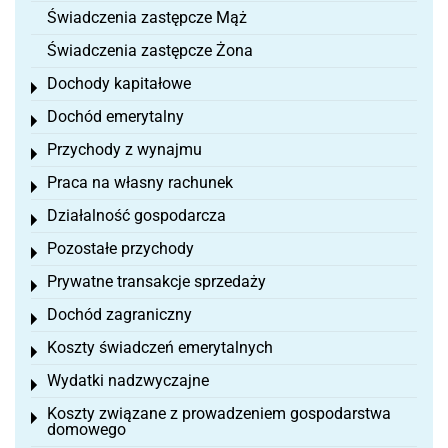
Świadczenia zastępcze Mąż
Świadczenia zastępcze Żona
Dochody kapitałowe
Toggle menu
Dochód emerytalny
Toggle menu
Przychody z wynajmu
Toggle menu
Praca na własny rachunek
Toggle menu
Działalność gospodarcza
Toggle menu
Pozostałe przychody
Toggle menu
Prywatne transakcje sprzedaży
Toggle menu
Dochód zagraniczny
Toggle menu
Koszty świadczeń emerytalnych
Toggle menu
Wydatki nadzwyczajne
Toggle menu
Koszty związane z prowadzeniem gospodarstwa
Toggle menu
domowego