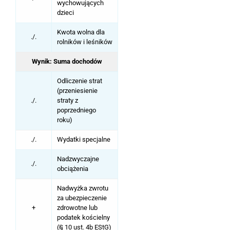
wychowujących
dzieci
Kwota wolna dla
./.
rolników i leśników
Wynik: Suma dochodów
Odliczenie strat
(przeniesienie
./.
straty z
poprzedniego
roku)
./.
Wydatki specjalne
Nadzwyczajne
./.
obciążenia
Nadwyżka zwrotu
za ubezpieczenie
+
zdrowotne lub
podatek kościelny
(§ 10 ust. 4b EStG)