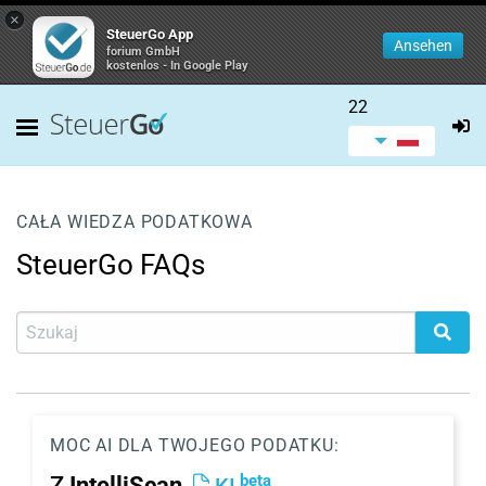
×
SteuerGo App
Ansehen
forium GmbH
kostenlos - In Google Play
22
CAŁA WIEDZA PODATKOWA
SteuerGo FAQs
MOC AI DLA TWOJEGO PODATKU:
beta
Z
IntelliScan