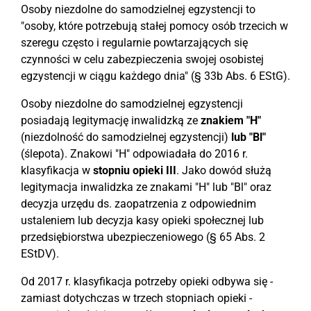
Osoby niezdolne do samodzielnej egzystencji to
"osoby, które potrzebują stałej pomocy osób trzecich w
szeregu często i regularnie powtarzających się
czynności w celu zabezpieczenia swojej osobistej
egzystencji w ciągu każdego dnia" (§ 33b Abs. 6 EStG).
Osoby niezdolne do samodzielnej egzystencji
posiadają legitymację inwalidzką ze
znakiem "H"
(niezdolność do samodzielnej egzystencji)
lub "Bl"
(ślepota). Znakowi "H" odpowiadała do 2016 r.
klasyfikacja w
stopniu opieki III
. Jako dowód służą
legitymacja inwalidzka ze znakami "H" lub "Bl" oraz
decyzja urzędu ds. zaopatrzenia z odpowiednim
ustaleniem lub decyzja kasy opieki społecznej lub
przedsiębiorstwa ubezpieczeniowego (§ 65 Abs. 2
EStDV).
Od 2017 r. klasyfikacja potrzeby opieki odbywa się -
zamiast dotychczas w trzech stopniach opieki -