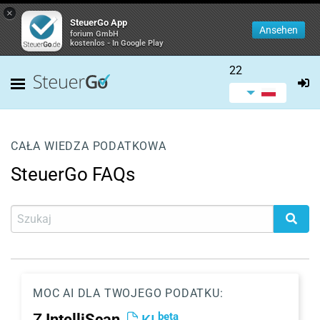
×
SteuerGo App
Ansehen
forium GmbH
kostenlos - In Google Play
22
CAŁA WIEDZA PODATKOWA
SteuerGo FAQs
MOC AI DLA TWOJEGO PODATKU:
beta
Z
IntelliScan