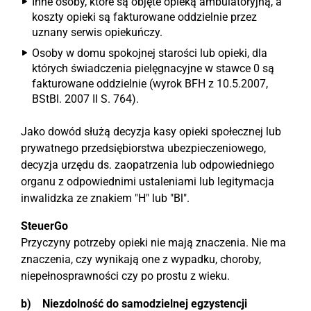
Inne osoby, które są objęte opieką ambulatoryjną, a
koszty opieki są fakturowane oddzielnie przez
uznany serwis opiekuńczy.
Osoby w domu spokojnej starości lub opieki, dla
których świadczenia pielęgnacyjne w stawce 0 są
fakturowane oddzielnie (wyrok BFH z 10.5.2007,
BStBl. 2007 II S. 764).
Jako dowód służą decyzja kasy opieki społecznej lub
prywatnego przedsiębiorstwa ubezpieczeniowego,
decyzja urzędu ds. zaopatrzenia lub odpowiedniego
organu z odpowiednimi ustaleniami lub legitymacja
inwalidzka ze znakiem "H" lub "Bl".
SteuerGo
Przyczyny potrzeby opieki nie mają znaczenia. Nie ma
znaczenia, czy wynikają one z wypadku, choroby,
niepełnosprawności czy po prostu z wieku.
b) Niezdolność do samodzielnej egzystencji