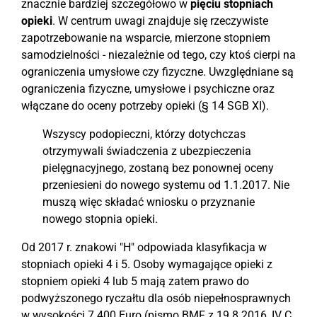
znacznie bardziej szczegółowo w
pięciu stopniach
opieki
. W centrum uwagi znajduje się rzeczywiste
zapotrzebowanie na wsparcie, mierzone stopniem
samodzielności - niezależnie od tego, czy ktoś cierpi na
ograniczenia umysłowe czy fizyczne. Uwzględniane są
ograniczenia fizyczne, umysłowe i psychiczne oraz
włączane do oceny potrzeby opieki (§ 14 SGB XI).
Wszyscy podopieczni, którzy dotychczas
otrzymywali świadczenia z ubezpieczenia
pielęgnacyjnego, zostaną bez ponownej oceny
przeniesieni do nowego systemu od 1.1.2017. Nie
muszą więc składać wniosku o przyznanie
nowego stopnia opieki.
Od 2017 r. znakowi "H" odpowiada klasyfikacja w
stopniach opieki 4 i 5. Osoby wymagające opieki z
stopniem opieki 4 lub 5 mają zatem prawo do
podwyższonego ryczałtu dla osób niepełnosprawnych
w wysokości 7.400 Euro (pismo BMF z 19.8.2016, IV C