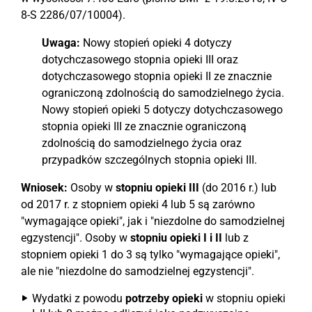
8-S 2286/07/10004).
Uwaga:
Nowy stopień opieki 4 dotyczy
dotychczasowego stopnia opieki III oraz
dotychczasowego stopnia opieki II ze znacznie
ograniczoną zdolnością do samodzielnego życia.
Nowy stopień opieki 5 dotyczy dotychczasowego
stopnia opieki III ze znacznie ograniczoną
zdolnością do samodzielnego życia oraz
przypadków szczególnych stopnia opieki III.
Wniosek:
Osoby w
stopniu opieki III
(do 2016 r.) lub
od 2017 r. z stopniem opieki 4 lub 5 są zarówno
"wymagające opieki", jak i "niezdolne do samodzielnej
egzystencji". Osoby w
stopniu opieki I i II
lub z
stopniem opieki 1 do 3 są tylko "wymagające opieki",
ale nie "niezdolne do samodzielnej egzystencji".
Wydatki z powodu
potrzeby opieki
w stopniu opieki