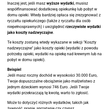
Inaczej jest, jeśli masz
wyższe wydatki
, musisz
współfinansować dodatkową opiekunkę lub pobyt w
domu opieki. Wtedy bardziej opłaca się zrezygnować z
ryczałtu opiekuńczego (także z ryczałtu dla osób
niepełnosprawnych) i uwzględnić
rzeczywiste wydatki
jako koszty nadzwyczajne
.
Te koszty zostaną wtedy wykazane w sekcji "Koszty
nadzwyczajne" jako koszty opieki (wydatki z powodu
potrzeby opieki, wydatki na opiekę nad krewnym lub na
pobyt w domu opieki).
Beispiel
Jeśli masz roczny dochód w wysokości 30.000 Euro,
Twoje dopuszczalne obciążenie jako małżeństwo z
jednym dzieckiem wynosi 746 Euro. Jeśli Twoje
wydatki przekraczają tę kwotę, warto to zgłosić.
Może to dotyczyć różnych wydatków, takich jak
żywność, pranie, sprzątanie czy czynsz.