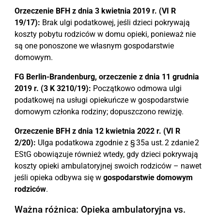
Orzeczenie BFH z dnia 3 kwietnia 2019 r. (VI R
19/17):
Brak ulgi podatkowej, jeśli dzieci pokrywają
koszty pobytu rodziców w domu opieki, ponieważ nie
są one ponoszone we własnym gospodarstwie
domowym.
FG Berlin-Brandenburg, orzeczenie z dnia 11 grudnia
2019 r. (3 K 3210/19):
Początkowo odmowa ulgi
podatkowej na usługi opiekuńcze w gospodarstwie
domowym członka rodziny; dopuszczono rewizję.
Orzeczenie BFH z dnia 12 kwietnia 2022 r. (VI R
2/20):
Ulga podatkowa zgodnie z § 35a ust. 2 zdanie 2
EStG obowiązuje również wtedy, gdy dzieci pokrywają
koszty opieki ambulatoryjnej swoich rodziców – nawet
jeśli opieka odbywa się w
gospodarstwie domowym
rodziców
.
Ważna różnica: Opieka ambulatoryjna vs.