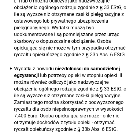
I, II lub 0 można odliczyć jako nadzwyczajne
obciążenia ogólnego rodzaju zgodnie z § 33 EStG, o
ile są wyższe niż otrzymane zasiłki pielęgnacyjne z
ustawowego lub prywatnego ubezpieczenia
pielęgnacyjnego. Wydatki muszą być
udokumentowane i są pomniejszane przez urząd
skarbowy o dopuszczalne obciążenie. Osoba
opiekująca się nie może w tym przypadku otrzymać
ryczałtu opiekuńczego zgodnie z § 33b Abs. 6 EStG.
Wydatki z powodu
niezdolności do samodzielnej
egzystencji
lub potrzeby opieki w stopniu opieki III
można również odliczyć jako nadzwyczajne
obciążenia ogólnego rodzaju zgodnie z § 33 EStG, o
ile są wyższe niż otrzymane zasiłki pielęgnacyjne.
Zamiast tego można skorzystać z podwyższonego
ryczałtu dla osób niepełnosprawnych w wysokości
7.400 Euro. Osoba opiekująca się może - o ile nie
otrzymuje dochodów z tytułu opieki - otrzymać
ryczałt opiekuńczy zgodnie z § 33b Abs. 6 EStG.