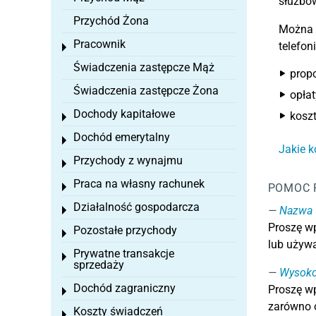
służbow
Przychód Żona
Można 
Pracownik
telefon
Toggle menu
Świadczenia zastępcze Mąż
propo
Świadczenia zastępcze Żona
opłat
Dochody kapitałowe
kosz
Toggle menu
Dochód emerytalny
Toggle menu
Jakie k
Przychody z wynajmu
Toggle menu
Praca na własny rachunek
Toggle menu
POMOC 
Działalność gospodarcza
Nazwa 
Toggle menu
Proszę wp
Pozostałe przychody
Toggle menu
lub używa
Prywatne transakcje
Toggle menu
sprzedaży
Wysoko
Dochód zagraniczny
Proszę wp
Toggle menu
zarówno o
Koszty świadczeń
Toggle menu