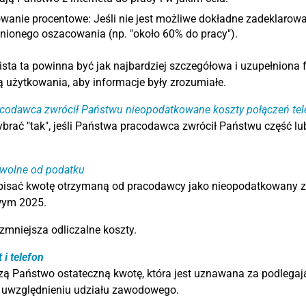
wanie procentowe: Jeśli nie jest możliwe dokładne zadeklaro
nionego oszacowania (np. "około 60% do pracy").
ista ta powinna być jak najbardziej szczegółowa i uzupełnion
ą użytkowania, aby informacje były zrozumiałe.
codawca zwrócił Państwu nieopodatkowane koszty połączeń tele
brać "tak", jeśli Państwa pracodawca zwrócił Państwu część 
 wolne od podatku
isać kwotę otrzymaną od pracodawcy jako nieopodatkowany zwr
ym 2025.
zmniejsza odliczalne koszty.
 i telefon
zą Państwo ostateczną kwotę, która jest uznawana za podlegaj
i uwzględnieniu udziału zawodowego.