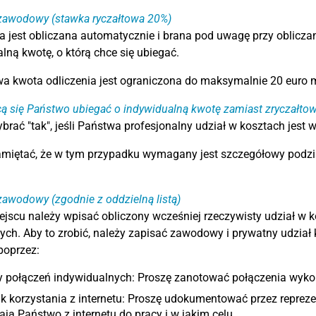
 zawodowy (stawka ryczałtowa 20%)
a jest obliczana automatycznie i brana pod uwagę przy obliczan
lną kwotę, o którą chce się ubiegać.
a kwota odliczenia jest ograniczona do maksymalnie 20 euro mi
ą się Państwo ubiegać o indywidualną kwotę zamiast zryczałto
brać "tak", jeśli Państwa profesjonalny udział w kosztach jest 
miętać, że w tym przypadku wymagany jest szczegółowy podzia
zawodowy (zgodnie z oddzielną listą)
jscu należy wpisać obliczony wcześniej rzeczywisty udział w kor
h. Aby to zrobić, należy zapisać zawodowy i prywatny udział kor
poprzez:
y połączeń indywidualnych: Proszę zanotować połączenia wykon
k korzystania z internetu: Proszę udokumentować przez reprezen
ają Państwo z internetu do pracy i w jakim celu.