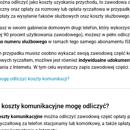
ożna odliczyć jako koszty uzyskania przychodu, to zawodowa
iczny oraz opłaty za rozmowy lub opłata ryczałtowa w przypad
płaty za wysyłanie faksów służbowych oraz koszty służbowego k
asz w swoim gabinecie domowym drugi telefon, który wykorzys
j 90 procent użytkowania zawodowego), możesz w pełni odliczy
go numeru służbowego
w ramach tego samego abonamentu IS
m przypadku musisz osobno wykazać swoją zawodową część kosz
wych ryczałtem, możliwe jest również
indywidualne udokumen
ania z Internetu. W tym celu wystarczy zapis zawodowej części z
ogę odliczyć koszty komunikacji?
 koszty komunikacyjne mogę odliczyć?
oszty komunikacyjne
można odliczyć zawodową część opłaty po
ryczałtową za telefon stacjonarny lub komórkowy, a także opła