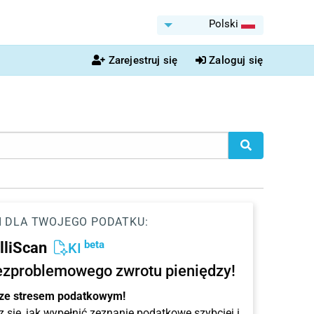
Polski
Zarejestruj się
Zaloguj się
I DLA TWOJEGO PODATKU:
beta
elliScan
KI
ezproblemowego zwrotu pieniędzy!
 ze stresem podatkowym!
 się, jak wypełnić zeznanie podatkowe szybciej i