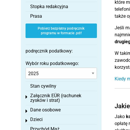
które m
Stopka redakcyjna
telefon
Prasa
także o
Jeśli m
Pobierz bezpłatny podręcznik
programu w formacie .pdf
najmnie
drugie
podręcznik podatkowy:
W taki
zawodo
Wybór roku podatkowego:
korzyst
Kiedy m
Stan cywilny
Załącznik EÜR (rachunek
Toggle menu
zysków i strat)
Jakie
Dane osobowe
Toggle menu
Jako
k
Dzieci
Toggle menu
opłatę 
Przychód Mąż