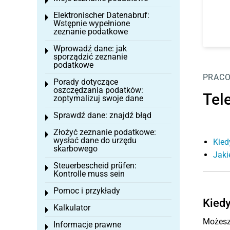
Toggle menu
Elektronischer Datenabruf:
Toggle menu
Wstępnie wypełnione
zeznanie podatkowe
Wprowadź dane: jak
Toggle menu
sporządzić zeznanie
podatkowe
PRAC
Porady dotyczące
Toggle menu
oszczędzania podatków:
Tele
zoptymalizuj swoje dane
Sprawdź dane: znajdź błąd
Toggle menu
Złożyć zeznanie podatkowe:
Toggle menu
wysłać dane do urzędu
Kied
skarbowego
Jaki
Steuerbescheid prüfen:
Toggle menu
Kontrolle muss sein
Pomoc i przykłady
Toggle menu
Kiedy
Kalkulator
Toggle menu
Możesz 
Informacje prawne
Toggle menu