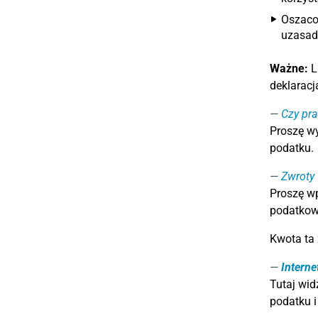
Oszaco
uzasad
Ważne:
L
deklaracj
Czy pra
Proszę wy
podatku.
Zwroty
Proszę wp
podatkow
Kwota ta 
Internet
Tutaj wid
podatku 