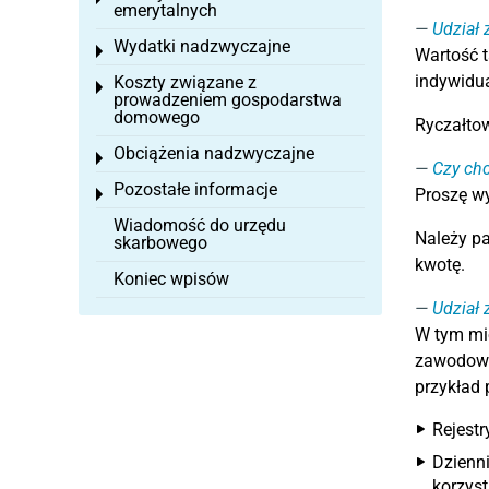
emerytalnych
Udział
Wydatki nadzwyczajne
Toggle menu
Wartość t
indywidua
Koszty związane z
Toggle menu
prowadzeniem gospodarstwa
domowego
Ryczałtow
Obciążenia nadzwyczajne
Toggle menu
Czy chc
Pozostałe informacje
Proszę wy
Toggle menu
Wiadomość do urzędu
Należy pa
skarbowego
kwotę.
Koniec wpisów
Udział 
W tym mie
zawodowyc
przykład 
Rejestr
Dzienni
korzyst