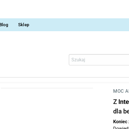
Blog
Sklep
MOC A
Z
Int
dla b
Koniec
Dowiedz