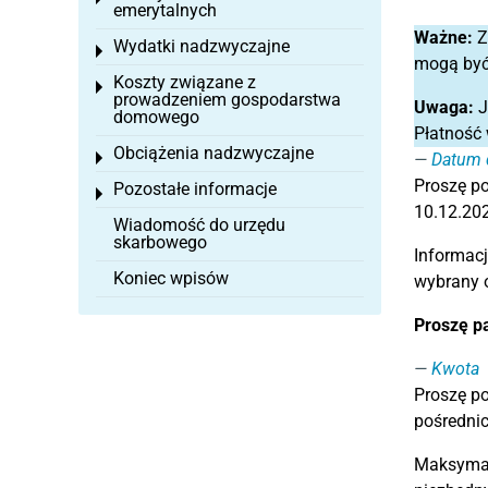
emerytalnych
Ważne:
Z
Wydatki nadzwyczajne
Toggle menu
mogą być 
Koszty związane z
Toggle menu
prowadzeniem gospodarstwa
Uwaga:
J
domowego
Płatność 
Obciążenia nadzwyczajne
Toggle menu
Datum d
Proszę p
Pozostałe informacje
Toggle menu
10.12.202
Wiadomość do urzędu
skarbowego
Informac
Koniec wpisów
wybrany o
Proszę p
Kwota
Proszę po
pośredni
Maksymaln