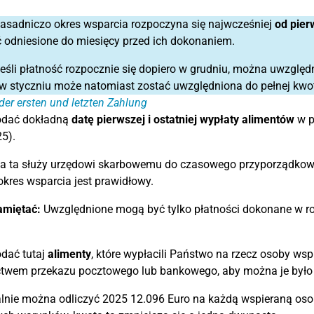
asadniczo okres wsparcia rozpoczyna się najwcześniej
od pier
odniesione do miesięcy przed ich dokonaniem.
eśli płatność rozpocznie się dopiero w grudniu, można uwzględ
w styczniu może natomiast zostać uwzględniona do pełnej kwo
er ersten und letzten Zahlung
odać dokładną
datę pierwszej i ostatniej wypłaty alimentów
w p
5).
ja ta służy urzędowi skarbowemu do czasowego przyporządkowa
kres wsparcia jest prawidłowy.
amiętać:
Uwzględnione mogą być tylko płatności dokonane w 
dać tutaj
alimenty
, które wypłacili Państwo na rzecz osoby ws
ctwem przekazu pocztowego lub bankowego, aby można je był
ie można odliczyć 2025 12.096 Euro na każdą wspieraną osobę