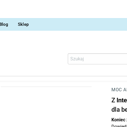
Blog
Sklep
MOC A
Z
Int
dla b
Koniec
Dowiedz