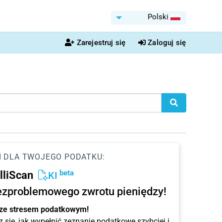
Polski
Zarejestruj się
Zaloguj się
I DLA TWOJEGO PODATKU:
beta
elliScan
KI
ezproblemowego zwrotu pieniędzy!
 ze stresem podatkowym!
 się, jak wypełnić zeznanie podatkowe szybciej i