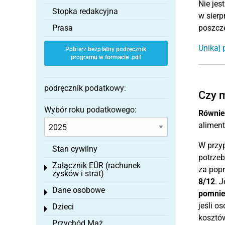
Nie jes
Stopka redakcyjna
w sierp
Prasa
poszcz
Unikaj 
Pobierz bezpłatny podręcznik
programu w formacie .pdf
podręcznik podatkowy:
Czy m
Wybór roku podatkowego:
Równie
aliment
W przyp
Stan cywilny
potrze
Załącznik EÜR (rachunek
Toggle menu
za popr
zysków i strat)
8/12
. 
Dane osobowe
Toggle menu
pomnie
jeśli o
Dzieci
Toggle menu
kosztów
Przychód Mąż