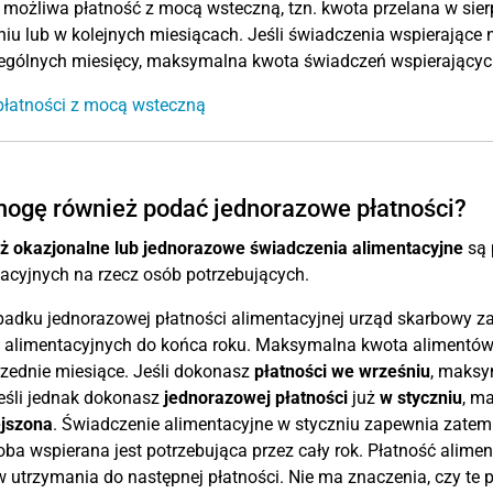
t możliwa płatność z mocą wsteczną, tzn. kwota przelana w sie
niu lub w kolejnych miesiącach. Jeśli świadczenia wspierające 
ególnych miesięcy, maksymalna kwota świadczeń wspierającyc
płatności z mocą wsteczną
ogę również podać jednorazowe płatności?
ż okazjonalne lub jednorazowe świadczenia alimentacyjne
są 
acyjnych na rzecz osób potrzebujących.
adku jednorazowej płatności alimentacyjnej urząd skarbowy z
b alimentacyjnych do końca roku. Maksymalna kwota alimentów
zednie miesiące. Jeśli dokonasz
płatności we wrześniu
, maksy
Jeśli jednak dokonasz
jednorazowej płatności
już
w styczniu
, m
jszona
. Świadczenie alimentacyjne w styczniu zapewnia zatem
soba wspierana jest potrzebująca przez cały rok. Płatność alim
 utrzymania do następnej płatności. Nie ma znaczenia, czy te 