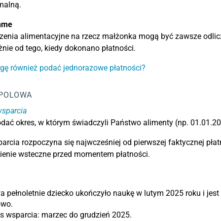
alną.
hme
zenia alimentacyjne na rzecz małżonka mogą być zawsze odli
żnie od tego, kiedy dokonano płatności.
gę również podać jednorazowe płatności?
POLOWA
wsparcia
dać okres, w którym świadczyli Państwo alimenty (np. 01.01.2
arcia rozpoczyna się najwcześniej od pierwszej faktycznej płatno
ienie wsteczne przed momentem płatności.
 pełnoletnie dziecko ukończyło naukę w lutym 2025 roku i jes
owo.
s wsparcia: marzec do grudzień 2025.