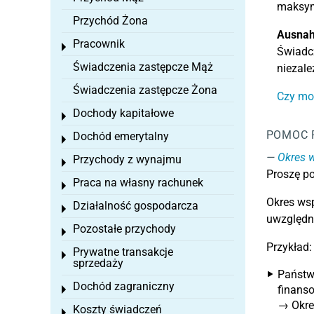
maksym
Przychód Żona
Ausna
Pracownik
Toggle menu
Świadc
Świadczenia zastępcze Mąż
niezale
Świadczenia zastępcze Żona
Czy mo
Dochody kapitałowe
Toggle menu
POMOC 
Dochód emerytalny
Toggle menu
Okres 
Przychody z wynajmu
Toggle menu
Proszę po
Praca na własny rachunek
Toggle menu
Okres wsp
Działalność gospodarcza
Toggle menu
uwzględn
Pozostałe przychody
Toggle menu
Przykład:
Prywatne transakcje
Toggle menu
sprzedaży
Państwa
Dochód zagraniczny
finans
Toggle menu
→ Okre
Koszty świadczeń
Toggle menu