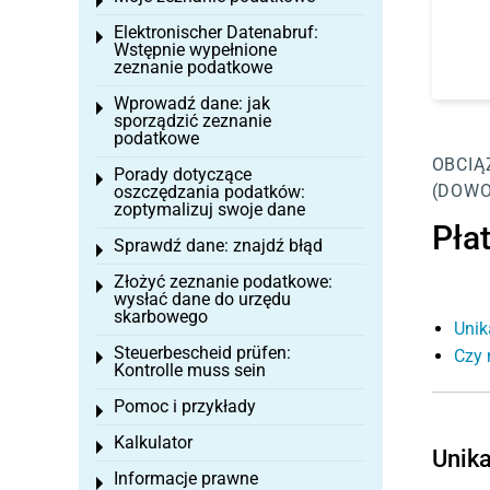
Toggle menu
Elektronischer Datenabruf:
Toggle menu
Wstępnie wypełnione
zeznanie podatkowe
Wprowadź dane: jak
Toggle menu
sporządzić zeznanie
podatkowe
OBCIĄ
Porady dotyczące
Toggle menu
(DOWO
oszczędzania podatków:
zoptymalizuj swoje dane
Pła
Sprawdź dane: znajdź błąd
Toggle menu
Złożyć zeznanie podatkowe:
Toggle menu
wysłać dane do urzędu
skarbowego
Unik
Steuerbescheid prüfen:
Czy 
Toggle menu
Kontrolle muss sein
Pomoc i przykłady
Toggle menu
Kalkulator
Toggle menu
Unika
Informacje prawne
Toggle menu