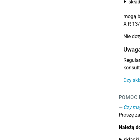
skła
mogą by
X R 13/
Nie do
Uwag
Regular
konsul
Czy sk
POMOC 
Czy maj
Proszę za
Należą do
składk