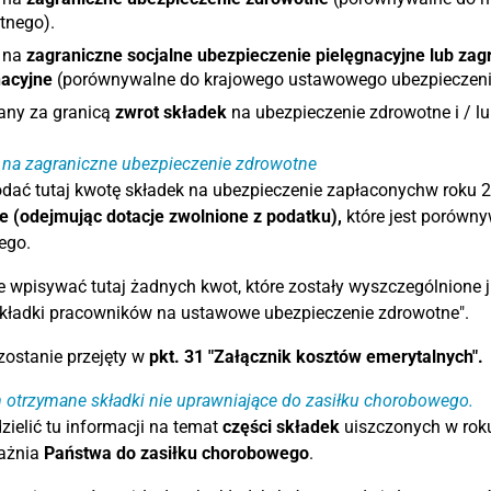
tnego).
i na
zagraniczne socjalne ubezpieczenie pielęgnacyjne lub za
nacyjne
(porównywalne do krajowego ustawowego ubezpieczenia
any za granicą
zwrot składek
na ubezpieczenie zdrowotne i / lu
 na zagraniczne ubezpieczenie zdrowotne
odać tutaj kwotę składek na ubezpieczenie zapłaconychw roku
e (odejmując dotacje zwolnione z podatku),
które jest porówn
ego.
e wpisywać tutaj żadnych kwot, które zostały wyszczególnione
Składki pracowników na ustawowe ubezpieczenie zdrowotne".
zostanie przejęty w
pkt. 31 "Załącznik kosztów emerytalnych".
m otrzymane składki nie uprawniające do zasiłku chorobowego.
zielić tu informacji na temat
części składek
uiszczonych w roku
ażnia
Państwa do zasiłku chorobowego
.