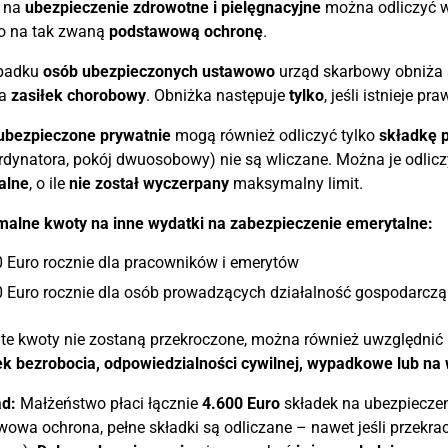
i na
ubezpieczenie zdrowotne i pielęgnacyjne
można odliczyć 
ko na tak zwaną
podstawową ochronę
.
padku
osób ubezpieczonych ustawowo
urząd skarbowy obniża 
wa
zasiłek chorobowy
. Obniżka następuje
tylko
, jeśli istnieje p
ubezpieczone prywatnie
mogą również odliczyć tylko
składkę 
rdynatora, pokój dwuosobowy) nie są wliczane. Można je odlic
alne
, o ile
nie został wyczerpany
maksymalny limit.
alne kwoty na inne wydatki na zabezpieczenie emerytalne:
 Euro rocznie dla pracowników i emerytów
0 Euro rocznie dla osób prowadzących działalność gospodarczą
te kwoty nie zostaną przekroczone, można również uwzględnić 
k bezrobocia, odpowiedzialności cywilnej, wypadkowe lub na 
ad:
Małżeństwo płaci łącznie
4.600 Euro
składek na ubezpieczeni
owa ochrona, pełne składki są odliczane – nawet jeśli przekr