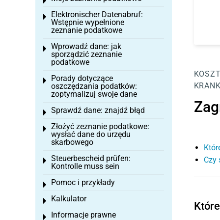
Toggle menu
Elektronischer Datenabruf:
Toggle menu
Wstępnie wypełnione
zeznanie podatkowe
Wprowadź dane: jak
Toggle menu
sporządzić zeznanie
podatkowe
KOSZT
Porady dotyczące
Toggle menu
KRANK
oszczędzania podatków:
zoptymalizuj swoje dane
Zag
Sprawdź dane: znajdź błąd
Toggle menu
Złożyć zeznanie podatkowe:
Toggle menu
wysłać dane do urzędu
skarbowego
Któr
Steuerbescheid prüfen:
Czy 
Toggle menu
Kontrolle muss sein
Pomoc i przykłady
Toggle menu
Kalkulator
Toggle menu
Które
Informacje prawne
Toggle menu