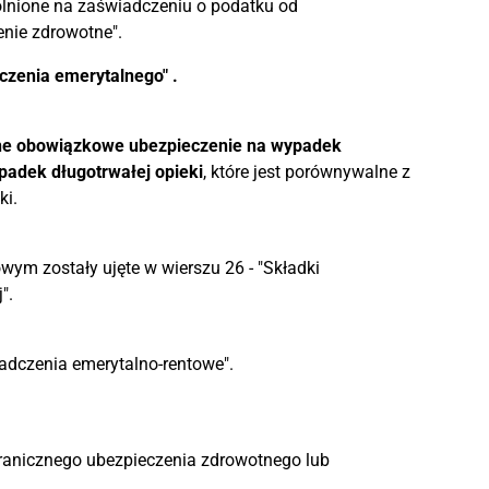
ólnione na zaświadczeniu o podatku od
nie zdrowotne".
czenia emerytalnego" .
ne obowiązkowe ubezpieczenie na wypadek
padek długotrwałej opieki
, które jest porównywalne z
i.
ym zostały ujęte w wierszu 26 - "Składki
".
czenia emerytalno-rentowe".
ranicznego ubezpieczenia zdrowotnego lub