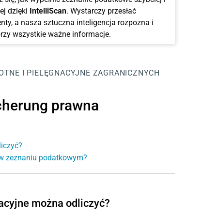
ej dzięki
IntelliScan
. Wystarczy przesłać
ty, a nasza sztuczna inteligencja rozpozna i
rzy wszystkie ważne informacje.
OTNE I PIELĘGNACYJNE
ZAGRANICZNYCH
cherung prawna
liczyć?
e w zeznaniu podatkowym?
nacyjne można odliczyć?