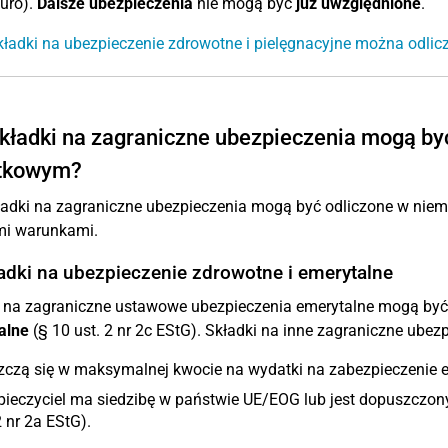
uro).
Dalsze ubezpieczenia
nie mogą być
już uwzględnione
.
kładki na ubezpieczenie zdrowotne i pielęgnacyjne można odlic
kładki na zagraniczne ubezpieczenia mogą by
tkowym?
ładki na zagraniczne ubezpieczenia mogą być odliczone w nie
i warunkami.
ładki na ubezpieczenie zdrowotne i emerytalne
i na zagraniczne ustawowe ubezpieczenia emerytalne mogą by
alne
(§ 10 ust. 2 nr 2c EStG). Składki na inne zagraniczne ubezpi
zczą się w maksymalnej kwocie na wydatki na zabezpieczenie e
pieczyciel ma siedzibę w państwie UE/EOG lub jest dopuszczon
2 nr 2a EStG).