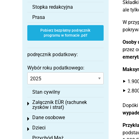
Składk
Stopka redakcyjna
ale tyl
Prasa
W przy
pokry
Pobierz bezpłatny podręcznik
programu w formacie .pdf
Osoby 
przez o
podręcznik podatkowy:
emeryt
Wybór roku podatkowego:
Maksym
1.900
2.80
Stan cywilny
Załącznik EÜR (rachunek
Toggle menu
Dopóki 
zysków i strat)
wypade
Dane osobowe
Toggle menu
Przykł
Dzieci
Toggle menu
podstaw
Przychód Mąż