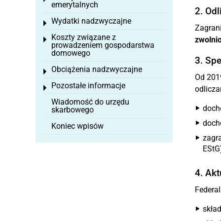
emerytalnych
2. Odl
Wydatki nadzwyczajne
Toggle menu
Zagrani
Koszty związane z
zwolni
Toggle menu
prowadzeniem gospodarstwa
domowego
3. Spe
Obciążenia nadzwyczajne
Toggle menu
Od 2019
Pozostałe informacje
Toggle menu
odliczan
Wiadomość do urzędu
doch
skarbowego
doch
Koniec wpisów
zagr
EStG)
4. Ak
Federal
skła