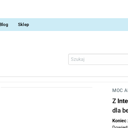
Blog
Sklep
MOC A
Z
Int
dla b
Koniec
Dowiedz