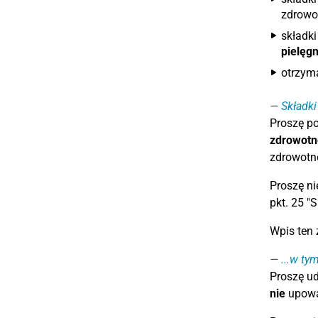
zdrowo
składk
pielęg
otrzym
Składki
Proszę p
zdrowotn
zdrowotn
Proszę ni
pkt. 25 "
Wpis ten 
...w ty
Proszę ud
nie
upow