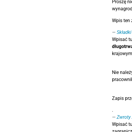
Proszę ni
wynagrodz
Wpis ten 
Składki
Wpisać tu
długotrw
krajowym
Nie należ
pracownik
Zapis prz
.
Zwroty 
Wpisać t
zagranicz