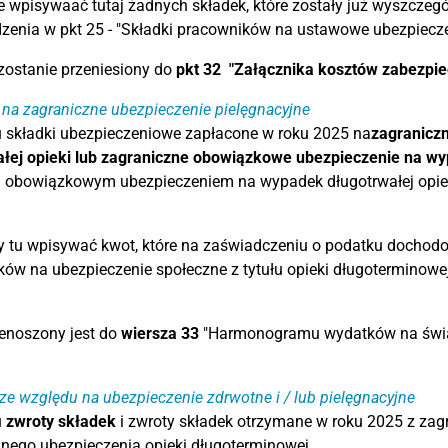
e wpisywaać tutaj żadnych składek, które zostały już wyszczeg
enia w pkt 25 - "Składki pracowników na ustawowe ubezpiecze
zostanie przeniesiony do
pkt 32
"Załącznika kosztów zabezpie
 na zagraniczne ubezpieczenie pielęgnacyjne
 składki ubezpieczeniowe zapłacone w roku 2025 na
zagranicz
ałej opieki lub zagraniczne obowiązkowe ubezpieczenie na wy
 obowiązkowym ubezpieczeniem na wypadek długotrwałej opiek
y tu wpisywać kwot, które na zaświadczeniu o podatku dochodow
ów na ubezpieczenie społeczne z tytułu opieki długoterminowej
enoszony jest do
wiersza 33
"Harmonogramu wydatków na świad
ze względu na ubezpieczenie zdrwotne i / lub pielęgnacyjne
u
zwroty składek
i zwroty składek otrzymane w roku 2025 z zag
nego ubezpieczenia opieki długoterminowej.