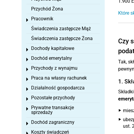
1.900 E
Przychód Żona
Które s
Pracownik
Toggle menu
Świadczenia zastępcze Mąż
Świadczenia zastępcze Żona
Czy s
Dochody kapitałowe
Toggle menu
poda
Dochód emerytalny
Toggle menu
Tak, sk
Przychody z wynajmu
pewnym
Toggle menu
Praca na własny rachunek
Toggle menu
1. Sk
Działalność gospodarcza
Toggle menu
Składk
Pozostałe przychody
emeryt
Toggle menu
Prywatne transakcje
Toggle menu
mies
sprzedaży
ubez
Dochód zagraniczny
Toggle menu
ust. 
Koszty świadczeń
Toggle menu