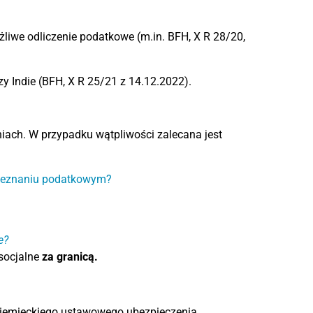
ożliwe odliczenie podatkowe (m.in. BFH, X R 28/20,
czy Indie (BFH, X R 25/21 z 14.12.2022).
niach. W przypadku wątpliwości zalecana jest
 zeznaniu podatkowym?
e?
 socjalne
za granicą.
iemieckiego ustawowego ubezpieczenia