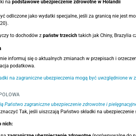
dki na
podstawowe ubezpieczenie zdrowotne w Holandii
ć odliczone jako wydatki specjalne, jeśli za granicą nie jest m
20).
tyczy to dochodów z
państw trzecich
takich jak Chiny, Brazylia 
a
nie informuj się o aktualnych zmianach w przepisach i orzecze
tacja podatkowa.
ładki na zagraniczne ubezpieczenia mogą być uwzględnione w
POLOWA
ą Państwo zagraniczne ubezpieczenie zdrowotne i pielęgnacyjn
znaczyć Tak, jeśli uiszczają Państwo składki na ubezpieczenie
 nich:
i na
zagraniczne ubezpieczenie zdrowotne
(porównywalne do n