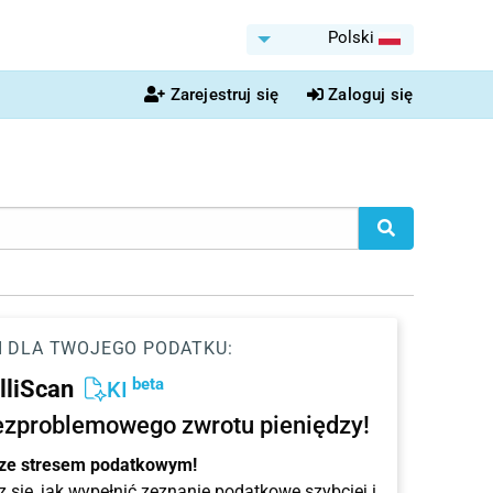
Polski
Zarejestruj się
Zaloguj się
I DLA TWOJEGO PODATKU:
beta
elliScan
KI
ezproblemowego zwrotu pieniędzy!
 ze stresem podatkowym!
 się, jak wypełnić zeznanie podatkowe szybciej i