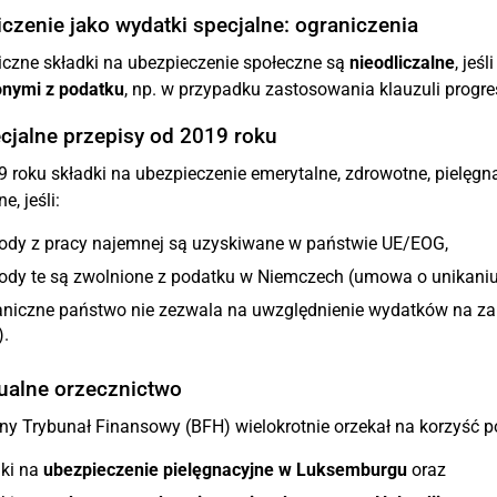
iczenie jako wydatki specjalne: ograniczenia
czne składki na ubezpieczenie społeczne są
nieodliczalne
, jeś
onymi z podatku
, np. w przypadku zastosowania klauzuli progresj
cjalne przepisy od 2019 roku
 roku składki na ubezpieczenie emerytalne, zdrowotne, pielęg
e, jeśli:
ody z pracy najemnej są uzyskiwane w państwie UE/EOG,
ody te są zwolnione z podatku w Niemczech (umowa o unikani
aniczne państwo nie zezwala na uwzględnienie wydatków na zab
.
tualne orzecznictwo
ny Trybunał Finansowy (BFH) wielokrotnie orzekał na korzyść 
dki na
ubezpieczenie pielęgnacyjne w Luksemburgu
oraz