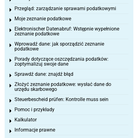
Toggle menu
Przegląd: zarządzanie sprawami podatkowymi
Toggle menu
Moje zeznanie podatkowe
Toggle menu
Elektronischer Datenabruf: Wstępnie wypełnione
Toggle menu
zeznanie podatkowe
Wprowadź dane: jak sporządzić zeznanie
Toggle menu
podatkowe
Porady dotyczące oszczędzania podatków:
Toggle menu
zoptymalizuj swoje dane
Sprawdź dane: znajdź błąd
Toggle menu
Złożyć zeznanie podatkowe: wysłać dane do
Toggle menu
urzędu skarbowego
Steuerbescheid prüfen: Kontrolle muss sein
Toggle menu
Pomoc i przykłady
Toggle menu
Kalkulator
Toggle menu
Informacje prawne
Toggle menu