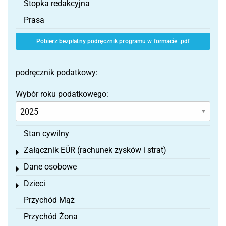
Stopka redakcyjna
Prasa
Pobierz bezpłatny podręcznik programu w formacie .pdf
podręcznik podatkowy:
Wybór roku podatkowego:
Stan cywilny
Załącznik EÜR (rachunek zysków i strat)
Toggle menu
Dane osobowe
Toggle menu
Dzieci
Toggle menu
Przychód Mąż
Przychód Żona