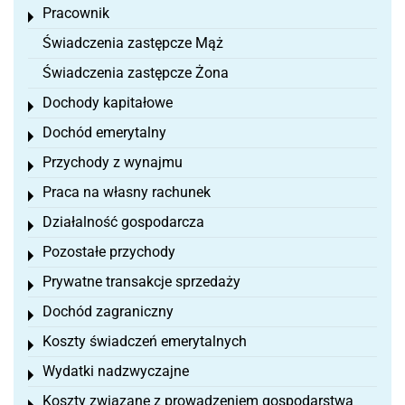
Pracownik
Toggle menu
Świadczenia zastępcze Mąż
Świadczenia zastępcze Żona
Dochody kapitałowe
Toggle menu
Dochód emerytalny
Toggle menu
Przychody z wynajmu
Toggle menu
Praca na własny rachunek
Toggle menu
Działalność gospodarcza
Toggle menu
Pozostałe przychody
Toggle menu
Prywatne transakcje sprzedaży
Toggle menu
Dochód zagraniczny
Toggle menu
Koszty świadczeń emerytalnych
Toggle menu
Wydatki nadzwyczajne
Toggle menu
Koszty związane z prowadzeniem gospodarstwa