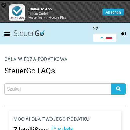
×
SteuerGo App
Ansehen
forium GmbH
kostenlos - In Google Play
22
CAŁA WIEDZA PODATKOWA
SteuerGo FAQs
MOC AI DLA TWOJEGO PODATKU:
beta
Z
IntelliScan