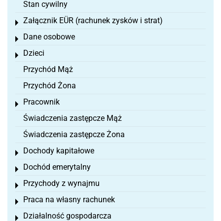
Stan cywilny
Załącznik EÜR (rachunek zysków i strat)
Toggle menu
Dane osobowe
Toggle menu
Dzieci
Toggle menu
Przychód Mąż
Przychód Żona
Pracownik
Toggle menu
Świadczenia zastępcze Mąż
Świadczenia zastępcze Żona
Dochody kapitałowe
Toggle menu
Dochód emerytalny
Toggle menu
Przychody z wynajmu
Toggle menu
Praca na własny rachunek
Toggle menu
Działalność gospodarcza
Toggle menu