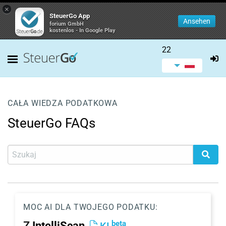
×
SteuerGo App
Ansehen
forium GmbH
kostenlos - In Google Play
22
CAŁA WIEDZA PODATKOWA
SteuerGo FAQs
MOC AI DLA TWOJEGO PODATKU:
beta
Z
IntelliScan