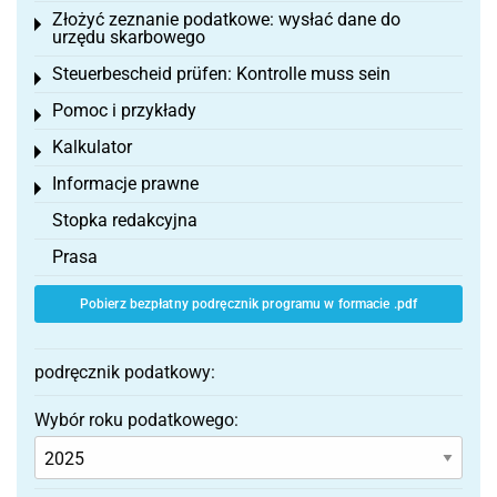
Złożyć zeznanie podatkowe: wysłać dane do
Toggle menu
urzędu skarbowego
Steuerbescheid prüfen: Kontrolle muss sein
Toggle menu
Pomoc i przykłady
Toggle menu
Kalkulator
Toggle menu
Informacje prawne
Toggle menu
Stopka redakcyjna
Prasa
Pobierz bezpłatny podręcznik programu w formacie .pdf
podręcznik podatkowy:
Wybór roku podatkowego: