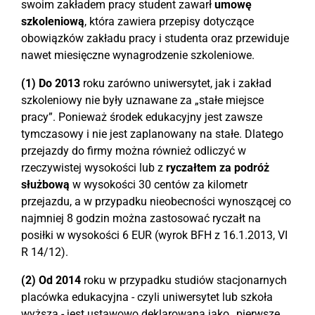
swoim zakładem pracy student zawarł
umowę
szkoleniową
, która zawiera przepisy dotyczące
obowiązków zakładu pracy i studenta oraz przewiduje
nawet miesięczne wynagrodzenie szkoleniowe.
(1)
Do 2013
roku zarówno uniwersytet, jak i zakład
szkoleniowy nie były uznawane za „stałe miejsce
pracy”. Ponieważ środek edukacyjny jest zawsze
tymczasowy i nie jest zaplanowany na stałe. Dlatego
przejazdy do firmy można również odliczyć w
rzeczywistej wysokości lub z
ryczałtem za podróż
służbową
w wysokości 30 centów za kilometr
przejazdu, a w przypadku nieobecności wynoszącej co
najmniej 8 godzin można zastosować ryczałt na
posiłki w wysokości 6 EUR (wyrok BFH z 16.1.2013, VI
R 14/12).
(2) Od
2014
roku w przypadku studiów stacjonarnych
placówka edukacyjna - czyli uniwersytet lub szkoła
wyższa - jest ustawowo deklarowana jako „pierwsze