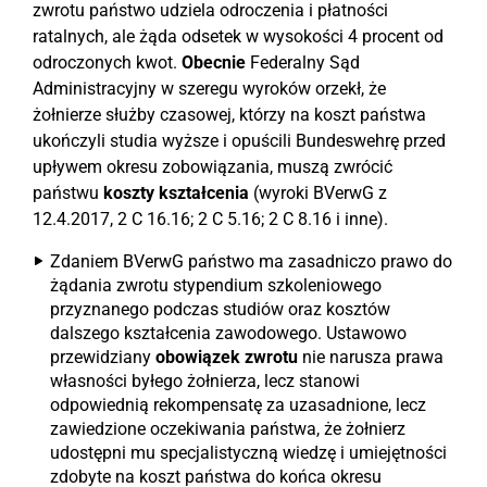
zwrotu państwo udziela odroczenia i płatności
ratalnych, ale żąda odsetek w wysokości 4 procent od
odroczonych kwot.
Obecnie
Federalny Sąd
Administracyjny w szeregu wyroków orzekł, że
żołnierze służby czasowej, którzy na koszt państwa
ukończyli studia wyższe i opuścili Bundeswehrę przed
upływem okresu zobowiązania, muszą zwrócić
państwu
koszty kształcenia
(wyroki BVerwG z
12.4.2017, 2 C 16.16; 2 C 5.16; 2 C 8.16 i inne).
Zdaniem BVerwG państwo ma zasadniczo prawo do
żądania zwrotu stypendium szkoleniowego
przyznanego podczas studiów oraz kosztów
dalszego kształcenia zawodowego. Ustawowo
przewidziany
obowiązek zwrotu
nie narusza prawa
własności byłego żołnierza, lecz stanowi
odpowiednią rekompensatę za uzasadnione, lecz
zawiedzione oczekiwania państwa, że żołnierz
udostępni mu specjalistyczną wiedzę i umiejętności
zdobyte na koszt państwa do końca okresu