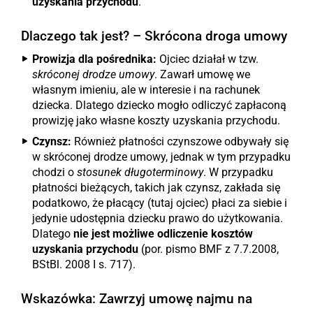
uzyskania przychodu
.
Dlaczego tak jest? – Skrócona droga umowy
Prowizja dla pośrednika:
Ojciec działał w tzw.
skróconej drodze umowy
. Zawarł umowę we
własnym imieniu, ale w interesie i na rachunek
dziecka. Dlatego dziecko mogło odliczyć zapłaconą
prowizję jako własne koszty uzyskania przychodu.
Czynsz:
Również płatności czynszowe odbywały się
w skróconej drodze umowy, jednak w tym przypadku
chodzi o
stosunek długoterminowy
. W przypadku
płatności bieżących, takich jak czynsz, zakłada się
podatkowo, że płacący (tutaj ojciec) płaci za siebie i
jedynie udostępnia dziecku prawo do użytkowania.
Dlatego
nie jest możliwe odliczenie kosztów
uzyskania przychodu
(por. pismo BMF z 7.7.2008,
BStBl. 2008 I s. 717).
Wskazówka: Zawrzyj umowę najmu na