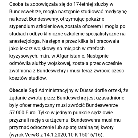
Osoba ta zobowiązała się do 17-letniej służby w
Bundeswehrze, mogła następnie studiować medycynę
na koszt Bundeswehry, otrzymując pokaźne
stypendium szkoleniowe, została oficerem i mogła po
studiach odbyć kliniczne szkolenie specjalistyczne na
anestezjologa. Następnie przez kilka lat pracowała
jako lekarz wojskowy na misjach w strefach
kryzysowych, m.in. w Afganistanie. Następnie
odmówiła służby wojskowej, została przedwcześnie
zwolniona z Bundeswehry i musi teraz zwrócić część
kosztów studiów.
Obecnie
Sąd Administracyjny w Düsseldorfie orzekł, że
żądanie zwrotu przez Bundeswehrę jest uzasadnione i
były oficer medyczny musi zwrócić Bundeswehrze
57.000 Euro. Tylko w jednym punkcie sędziowie
przyznali rację skarżącemu: Bundeswehra musi mu
przyznać odroczenie lub spłatę ratalną tej kwoty
(wyrok VerwG z 14.1.2020, 10 K 15016/16).