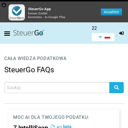
×
SteuerGo App
Ansehen
forium GmbH
kostenlos - In Google Play
22
CAŁA WIEDZA PODATKOWA
SteuerGo FAQs
MOC AI DLA TWOJEGO PODATKU:
beta
Z
IntelliScan