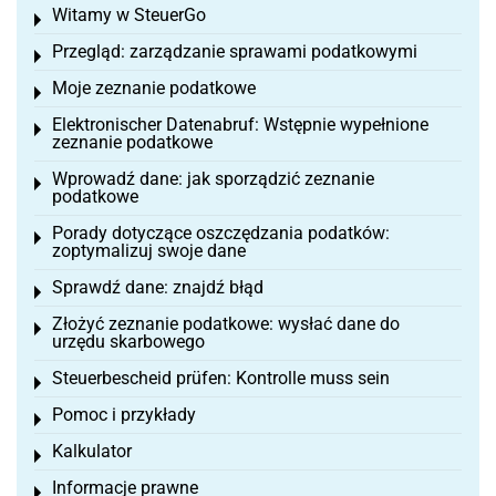
Witamy w SteuerGo
Toggle menu
Przegląd: zarządzanie sprawami podatkowymi
Toggle menu
Moje zeznanie podatkowe
Toggle menu
Elektronischer Datenabruf: Wstępnie wypełnione
Toggle menu
zeznanie podatkowe
Wprowadź dane: jak sporządzić zeznanie
Toggle menu
podatkowe
Porady dotyczące oszczędzania podatków:
Toggle menu
zoptymalizuj swoje dane
Sprawdź dane: znajdź błąd
Toggle menu
Złożyć zeznanie podatkowe: wysłać dane do
Toggle menu
urzędu skarbowego
Steuerbescheid prüfen: Kontrolle muss sein
Toggle menu
Pomoc i przykłady
Toggle menu
Kalkulator
Toggle menu
Informacje prawne
Toggle menu