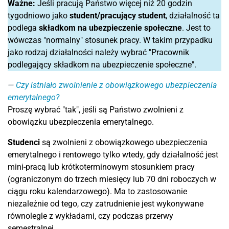
Ważne:
Jeśli pracują Państwo więcej niż 20 godzin
tygodniowo jako
student
/pracujący student
, działalność ta
podlega
składkom na ubezpieczenie społeczne
. Jest to
wówczas "normalny" stosunek pracy. W takim przypadku
jako rodzaj działalności należy wybrać "Pracownik
podlegający składkom na ubezpieczenie społeczne".
Czy istniało zwolnienie z obowiązkowego ubezpieczenia
emerytalnego?
Proszę wybrać "tak", jeśli są Państwo zwolnieni z
obowiązku ubezpieczenia emerytalnego.
Studenci
są zwolnieni z obowiązkowego ubezpieczenia
emerytalnego i rentowego tylko wtedy, gdy działalność jest
mini-pracą lub krótkoterminowym stosunkiem pracy
(ograniczonym do trzech miesięcy lub 70 dni roboczych w
ciągu roku kalendarzowego). Ma to zastosowanie
niezależnie od tego, czy zatrudnienie jest wykonywane
równolegle z wykładami, czy podczas przerwy
semestralnej.