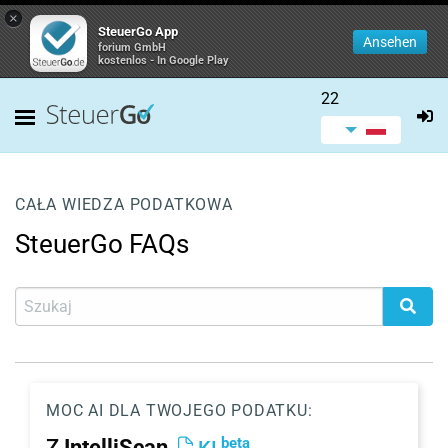
×
SteuerGo App
Ansehen
forium GmbH
kostenlos - In Google Play
22
CAŁA WIEDZA PODATKOWA
SteuerGo FAQs
MOC AI DLA TWOJEGO PODATKU:
beta
Z
IntelliScan