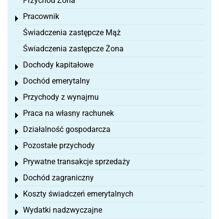
Przychód Żona
Pracownik
Toggle menu
Świadczenia zastępcze Mąż
Świadczenia zastępcze Żona
Dochody kapitałowe
Toggle menu
Dochód emerytalny
Toggle menu
Przychody z wynajmu
Toggle menu
Praca na własny rachunek
Toggle menu
Działalność gospodarcza
Toggle menu
Pozostałe przychody
Toggle menu
Prywatne transakcje sprzedaży
Toggle menu
Dochód zagraniczny
Toggle menu
Koszty świadczeń emerytalnych
Toggle menu
Wydatki nadzwyczajne
Toggle menu