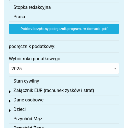
Stopka redakcyjna
Prasa
Pobierz bezpłatny podręcznik programu w formacie .pdf
podręcznik podatkowy:
Wybór roku podatkowego:
Stan cywilny
Załącznik EÜR (rachunek zysków i strat)
Toggle menu
Dane osobowe
Toggle menu
Dzieci
Toggle menu
Przychód Mąż